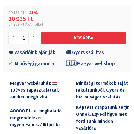
39 158 Ft
–21 %
30 935 Ft
24 358 Ft ÁFA nélkül
Egységár:
KOSÁRBA
❤️ Vásárlóink ajánlják
🚚 Gyors szállítás
✓
Minőségi garancia
🇭🇺 Magyar webshop
Magyar webáruház
Minőségi termékek saját
10éves tapasztalattal,
raktárunkból. Gyors és
amiben megbízhat.
biztonságos szállitás.
Képzett csapatunk segít
40000 Ft-ot meghaladó
Önnek. Egyedi figyelmet
megrendelését
fordítunk minden
ingyenesen szállítjuk ki
vásárlóra