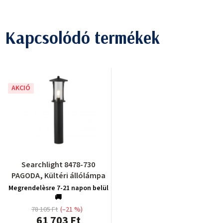
Kapcsolódó termékek
AKCIÓ
Searchlight 8478-730
PAGODA, Kültéri állólámpa
Megrendelèsre 7-21 napon belül
🚚
78 105 Ft
(–21 %)
61 703 Ft