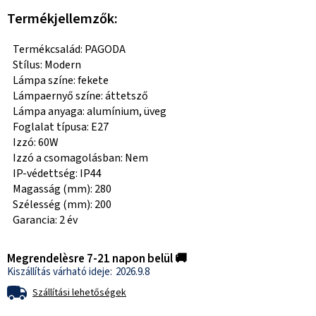
Termékjellemzők:
Termékcsalád: PAGODA
Stílus: Modern
Lámpa színe: fekete
Lámpaernyő színe: áttetsző
Lámpa anyaga: alumínium, üveg
Foglalat típusa: E27
Izzó: 60W
Izzó a csomagolásban: Nem
IP-védettség: IP44
Magasság (mm): 280
Szélesség (mm): 200
Garancia: 2 év
Megrendelèsre 7-21 napon belül 🚚
2026.9.8
Szállítási lehetőségek