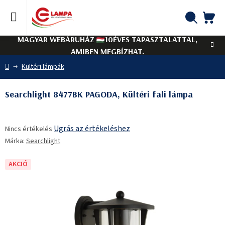
Ugrás
a
fő
KO
Keresés
tartalomhoz
MAGYAR WEBÁRUHÁZ
10ÉVES TAPASZTALATTAL,
AMIBEN MEGBÍZHAT.
Kezdőlap
Kültéri lámpák
Searchlight 8477BK PAGODA, Kültéri fali lámpa
A
Ugrás az értékeléshez
Nincs értékelés
termék
Márka:
Searchlight
átlagos
értékelése
5-
AKCIÓ
ből
0,0
csillag.