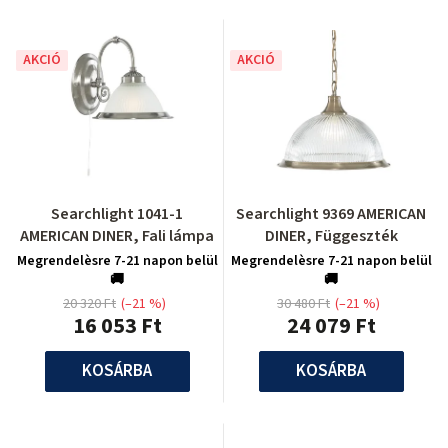
AKCIÓ
AKCIÓ
Searchlight 1041-1
Searchlight 9369 AMERICAN
AMERICAN DINER, Fali lámpa
DINER, Függeszték
Megrendelèsre 7-21 napon belül
Megrendelèsre 7-21 napon belül
🚚
🚚
20 320 Ft
(–21 %)
30 480 Ft
(–21 %)
16 053 Ft
24 079 Ft
KOSÁRBA
KOSÁRBA