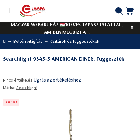
Ugrás
a
fő
KO
Keresés
tartalomhoz
MAGYAR WEBÁRUHÁZ
10ÉVES TAPASZTALATTAL,
AMIBEN MEGBÍZHAT.
Kezdőlap
Beltéri világítás
Csillárok és függesztékek
Searchlight 9345-5 AMERICAN DINER, Függeszték
A
Ugrás az értékeléshez
Nincs értékelés
termék
Márka:
Searchlight
átlagos
értékelése
5-
AKCIÓ
ből
0,0
csillag.