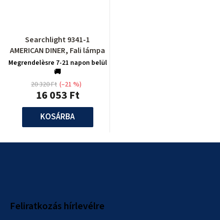
Searchlight 9341-1
AMERICAN DINER, Fali lámpa
Megrendelèsre 7-21 napon belül
🚚
20 320 Ft
(–21 %)
16 053 Ft
KOSÁRBA
L
á
b
l
Feliratkozás hírlevélre
é