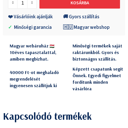
KOSÁRBA
❤️ Vásárlóink ajánlják
🚚 Gyors szállítás
✓
Minőségi garancia
🇭🇺 Magyar webshop
Magyar webáruház
Minőségi termékek saját
10éves tapasztalattal,
raktárunkból. Gyors és
amiben megbízhat.
biztonságos szállitás.
Képzett csapatunk segít
40000 Ft-ot meghaladó
Önnek. Egyedi figyelmet
megrendelését
fordítunk minden
ingyenesen szállítjuk ki
vásárlóra
Kapcsolódó termékek