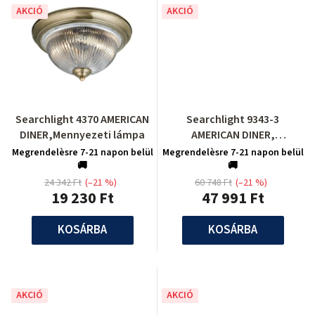
AKCIÓ
AKCIÓ
Searchlight 4370 AMERICAN
Searchlight 9343-3
DINER,Mennyezeti lámpa
AMERICAN DINER,
Függeszték
Megrendelèsre 7-21 napon belül
Megrendelèsre 7-21 napon belül
🚚
🚚
24 342 Ft
(–21 %)
60 748 Ft
(–21 %)
19 230 Ft
47 991 Ft
KOSÁRBA
KOSÁRBA
AKCIÓ
AKCIÓ