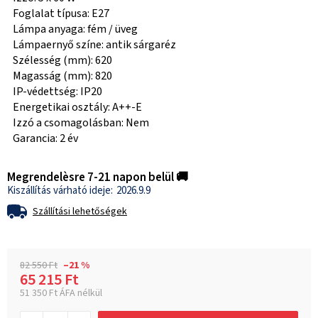
Foglalat típusa: E27
Lámpa anyaga: fém / üveg
Lámpaernyő színe: antik sárgaréz
Szélesség (mm): 620
Magasság (mm): 820
IP-védettség: IP20
Energetikai osztály: A++-E
Izzó a csomagolásban: Nem
Garancia: 2 év
Megrendelèsre 7-21 napon belül 🚚
2026.9.9
Szállítási lehetőségek
82 550 Ft
–21 %
65 215 Ft
51 350 Ft ÁFA nélkül
Egységár: