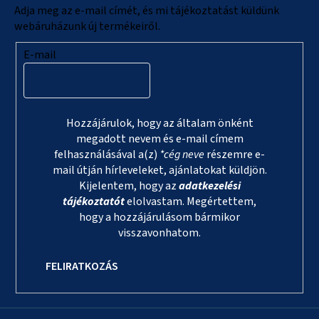
c
Adja meg az e-mail címét, és mi tájékoztatást küldünk
webáruházunk új termékeiről.
E-mail
Hozzájárulok, hogy az általam önként
megadott nevem és e-mail címem
felhasználásával a(z)
*cég neve
részemre e-
mail útján hírleveleket, ajánlatokat küldjön.
Kijelentem, hogy az
adatkezelési
tájékoztatót
elolvastam. Megértettem,
hogy a hozzájárulásom bármikor
visszavonhatom.
FELIRATKOZÁS