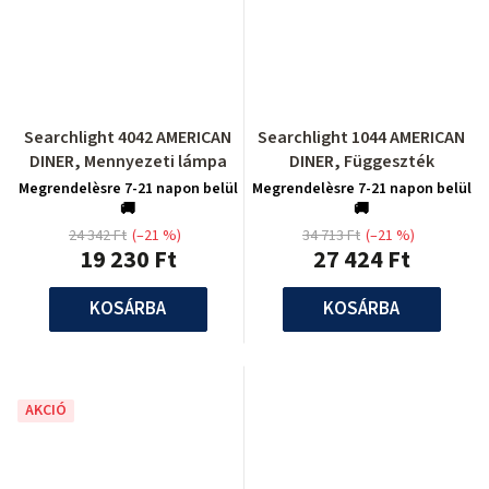
Searchlight 4042 AMERICAN
Searchlight 1044 AMERICAN
DINER, Mennyezeti lámpa
DINER, Függeszték
Megrendelèsre 7-21 napon belül
Megrendelèsre 7-21 napon belül
🚚
🚚
24 342 Ft
(–21 %)
34 713 Ft
(–21 %)
19 230 Ft
27 424 Ft
KOSÁRBA
KOSÁRBA
AKCIÓ