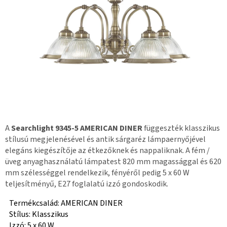
A
Searchlight 9345-5 AMERICAN DINER
függeszték klasszikus
stílusú megjelenésével és antik sárgaréz lámpaernyőjével
elegáns kiegészítője az étkezőknek és nappaliknak. A fém /
üveg anyaghasználatú lámpatest 820 mm magassággal és 620
mm szélességgel rendelkezik, fényéről pedig 5 x 60 W
teljesítményű, E27 foglalatú izzó gondoskodik.
Termékcsalád: AMERICAN DINER
Stílus: Klasszikus
Izzó: 5 x 60 W