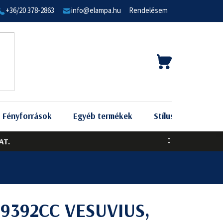
+36/20 378-2863
info@elampa.hu
Rendelésem
KOSÁR
Fényforrások
Egyéb termékek
Stílus szerint
AT.
t 9392CC VESUVIUS,