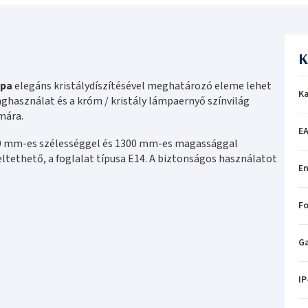
K
mpa
elegáns kristálydíszítésével meghatározó eleme lehet
Ka
aghasználat és a króm / kristály lámpaernyő színvilág
mára.
EA
00 mm-es szélességgel és 1300 mm-es magassággal
eltethető, a foglalat típusa E14. A biztonságos használatot
En
Fo
Ga
IP