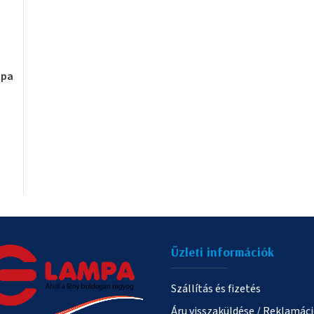
mpa
Üzleti információk
Szállítás és fizetés
Áru visszaküldése / Reklamác