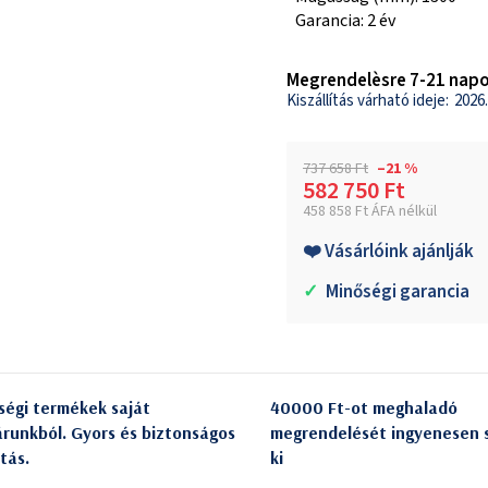
Garancia: 2 év
Megrendelèsre 7-21 napo
2026.
737 658 Ft
–21 %
582 750 Ft
458 858 Ft ÁFA nélkül
Egységár:
❤️ Vásárlóink ajánlják
✓
Minőségi garancia
ségi termékek saját
40000 Ft-ot meghaladó
árunkból. Gyors és biztonságos
megrendelését ingyenesen s
itás.
ki