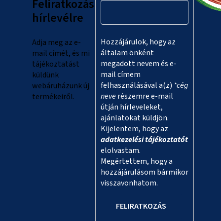
Feliratkozás
é
hírlevélre
c
Hozzájárulok, hogy az
Adja meg az e-
általam önként
mail címét, és mi
megadott nevem és e-
tájékoztatást
mail címem
küldünk
felhasználásával a(z)
*cég
webáruházunk új
neve
részemre e-mail
termékeiről.
útján hírleveleket,
ajánlatokat küldjön.
Kijelentem, hogy az
adatkezelési tájékoztatót
elolvastam.
Megértettem, hogy a
hozzájárulásom bármikor
visszavonhatom.
FELIRATKOZÁS