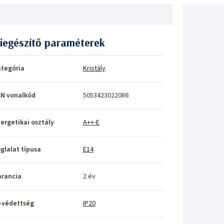
iegészítő paraméterek
tegória
Kristály
N vonalkód
5053423022086
ergetikai osztály
A++-E
glalat típusa
E14
rancia
2 év
-védettség
IP20