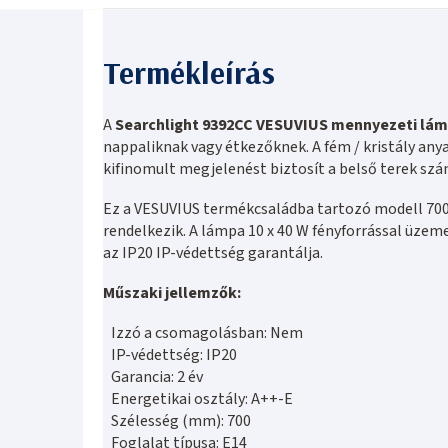
A
Searchlight 9392CC VESUVIUS mennyezeti lá
nappaliknak vagy étkezőknek. A fém / kristály any
kifinomult megjelenést biztosít a belső terek szá
Ez a VESUVIUS termékcsaládba tartozó modell 7
rendelkezik. A lámpa 10 x 40 W fényforrással üzem
az IP20 IP-védettség garantálja.
Műszaki jellemzők:
Izzó a csomagolásban: Nem
IP-védettség: IP20
Garancia: 2 év
Energetikai osztály: A++-E
Szélesség (mm): 700
Foglalat típusa: E14