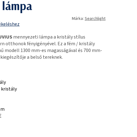
 lámpa
Márka:
Searchlight
ékeléshez
SUVIUS
mennyezeti lámpa a kristály stílus
rn otthonok fényigényével. Ez a fém / kristály
zínű modell 1300 mm-es magasságával és 700 mm-
kiegészítője a belső tereknek.
ály
kristály
em
E