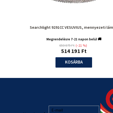
Searchlight 9291CC VESUVIUS, mennyezeti lá
Megrendelèsre 7-21 napon belül 🚚
650 875 Ft
(–21 %)
514 191 Ft
KOSÁRBA
L
á
b
l
E-mail