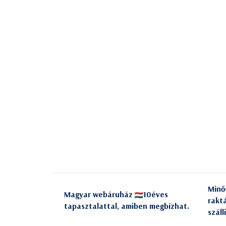
Minő
Magyar webáruház
10éves
rakt
tapasztalattal, amiben megbízhat.
száll