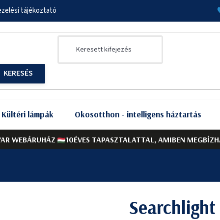
zelési tájékoztató
Kültéri lámpák
Okosotthon - intelligens háztartás
AR WEBÁRUHÁZ
10ÉVES TAPASZTALATTAL, AMIBEN MEGBÍZH
Searchligh