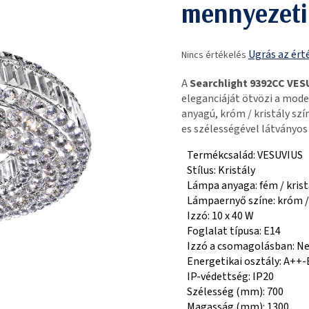
mennyezeti
A
Ugrás az ért
Nincs értékelés
termék
átlagos
A
Searchlight 9392CC VE
értékelése
eleganciáját ötvözi a mode
5-
anyagú, króm / kristály s
ből
es szélességével látványos 
0,0
csillag.
Termékcsalád: VESUVIUS
Stílus: Kristály
Lámpa anyaga: fém / krist
Lámpaernyő színe: króm / 
Izzó: 10 x 40 W
Foglalat típusa: E14
Izzó a csomagolásban: N
Energetikai osztály: A++-
IP-védettség: IP20
Szélesség (mm): 700
Magasság (mm): 1300