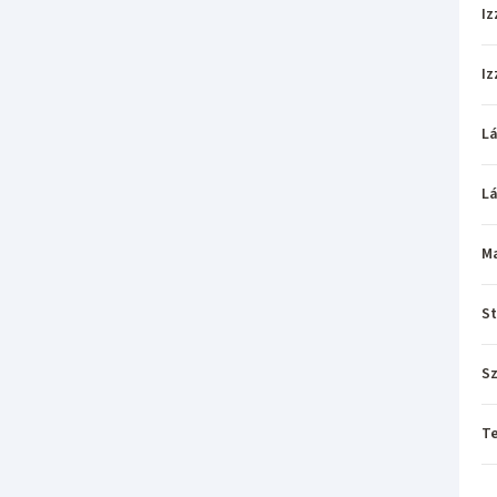
Iz
Iz
L
L
M
St
Sz
T