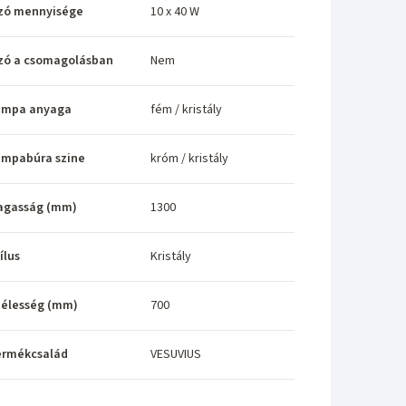
zó mennyisége
10 x 40 W
zó a csomagolásban
Nem
ámpa anyaga
fém / kristály
ámpabúra szine
króm / kristály
agasság (mm)
1300
ílus
Kristály
élesség (mm)
700
ermékcsalád
VESUVIUS