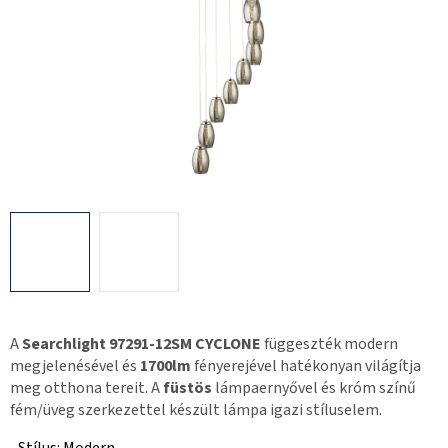
A
Searchlight 97291-12SM CYCLONE
függeszték modern
megjelenésével és
1700lm
fényerejével hatékonyan világítja
meg otthona tereit. A
füstös
lámpaernyővel és króm színű
fém/üveg szerkezettel készült lámpa igazi stíluselem.