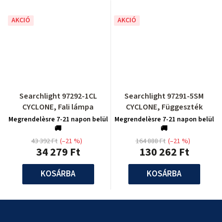
AKCIÓ
AKCIÓ
Searchlight 97292-1CL
Searchlight 97291-5SM
CYCLONE, Fali lámpa
CYCLONE, Függeszték
Megrendelèsre 7-21 napon belül
Megrendelèsre 7-21 napon belül
🚚
🚚
43 392 Ft
(–21 %)
164 888 Ft
(–21 %)
34 279 Ft
130 262 Ft
KOSÁRBA
KOSÁRBA
L