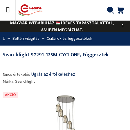
Ugrás
a
fő
KO
Keresés
tartalomhoz
MAGYAR WEBÁRUHÁZ
10ÉVES TAPASZTALATTAL,
AMIBEN MEGBÍZHAT.
Kezdőlap
Beltéri világítás
Csillárok és függesztékek
Searchlight 97291-12SM CYCLONE, Függeszték
A
Ugrás az értékeléshez
Nincs értékelés
termék
Márka:
Searchlight
átlagos
értékelése
5-
AKCIÓ
ből
0,0
csillag.