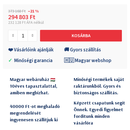
373 168 Ft
–21 %
294 803 Ft
232 128 Ft ÁFA nélkül
Egységár:
KOSÁRBA
❤️ Vásárlóink ajánlják
🚚 Gyors szállítás
✓
Minőségi garancia
🇭🇺 Magyar webshop
Magyar webáruház
Minőségi termékek saját
10éves tapasztalattal,
raktárunkból. Gyors és
amiben megbízhat.
biztonságos szállitás.
Képzett csapatunk segít
40000 Ft-ot meghaladó
Önnek. Egyedi figyelmet
megrendelését
fordítunk minden
ingyenesen szállítjuk ki
vásárlóra