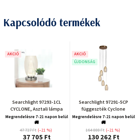
Kapcsolódó termékek
AKCIÓ
AKCIÓ
ÚJDONSÁG
Searchlight 97293-1CL
Searchlight 97291-5CP
CYCLONE, Asztali lámpa
függeszték Cyclone
Megrendelèsre 7-21 napon belül
Megrendelèsre 7-21 napon belül
🚚
🚚
47 727 Ft
(–21 %)
164 888 Ft
(–21 %)
37 705 Ft
130 262 Ft