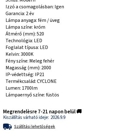
Stílus: Modern
Izzó a csomagolásban: Igen
Garancia: 2 év
Lámpa anyaga: fém / üveg
Lámpa színe: króm
Átmérő (mm): 520
Technológia: LED
Foglalat típusa: LED
Kelvin: 3000K
Fény színe: Meleg fehér
Magasság (mm): 2000
IP-védettség: IP21
Termékcsalád: CYCLONE
Lumen: 1700lm
Lámpaernyő színe: füstös
Megrendelèsre 7-21 napon belül 🚚
2026.9.9
Szállítási lehetőségek