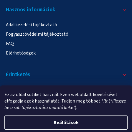
Hasznos informáciok
Adatkezelési tájékoztató
Fogyasztóvédelmi tájékoztató
FAQ
Elérhetőségek
Érintkezés
+36/20 378-2863
Ez az oldal sütiket használ. Ezen weboldalt követésével
info@elampa.hu
elfogadja azok használatát. Tudjon meg többet *
itt
(*
illessze
be a süti tájékoztatóra mutató linket
).
Beállítások
Copyright 2026
elampa.hu
. Minden jog fenntartva.