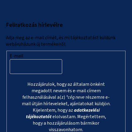
á
b
l
Feliratkozás hírlevélre
é
c
Adja meg az e-mail címét, és mi tájékoztatást küldünk
webáruházunk új termékeiről.
E-mail
Hozzájárulok, hogy az általam önként
megadott nevem és e-mail címem
felhasználásával a(z)
*cég neve
részemre e-
mail útján hírleveleket, ajánlatokat küldjön.
Kijelentem, hogy az
adatkezelési
tájékoztatót
elolvastam. Megértettem,
hogy a hozzájárulásom bármikor
visszavonhatom.