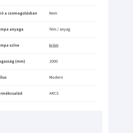
zó a csomagolásban
Nem
ámpa anyaga
fém / anyag
ámpa színe
króm
agasság (mm)
2000
ílus
Modern
ermékcsalád
ARCS