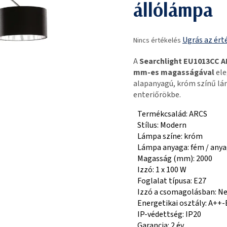
állólámpa
A
Ugrás az ért
Nincs értékelés
termék
átlagos
A
Searchlight EU1013CC 
értékelése
mm-es magasságával
ele
5-
alapanyagú, króm színű lám
ből
enteriőrökbe.
0,0
csillag.
Termékcsalád: ARCS
Stílus: Modern
Lámpa színe: króm
Lámpa anyaga: fém / any
Magasság (mm): 2000
Izzó: 1 x 100 W
Foglalat típusa: E27
Izzó a csomagolásban: N
Energetikai osztály: A++-
IP-védettség: IP20
Garancia: 2 év