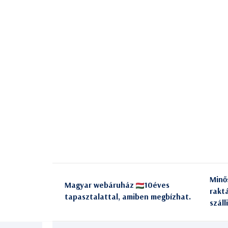
Minő
Magyar webáruház
10éves
rakt
tapasztalattal, amiben megbízhat.
száll