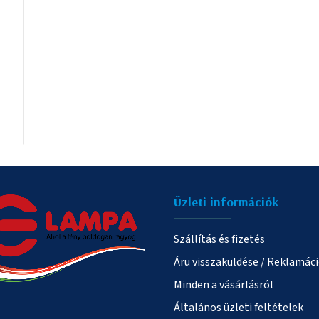
Üzleti információk
Szállítás és fizetés
Áru visszaküldése / Reklamác
Minden a vásárlásról
Általános üzleti feltételek