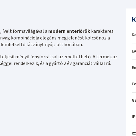
K
 ívelt formavilágával a
modern enteriőrök
karakteres
Ka
 anyag kombinációja elegáns megjelenést kölcsönöz a
lemfelkeltő látványt nyújt otthonában.
EA
 W teljesítményű fényforrással üzemeltethető. A termék az
ggel rendelkezik, és a gyártó 2 év garanciát vállal rá.
En
Fo
Ga
IP
Iz