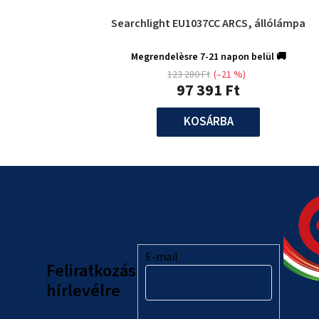
Searchlight EU1037CC ARCS, állólámpa
Megrendelèsre 7-21 napon belül 🚚
123 280 Ft
(–21 %)
97 391 Ft
KOSÁRBA
L
á
b
l
E-mail
Feliratkozás
é
hírlevélre