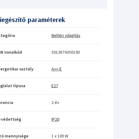
iegészítő paraméterek
tegória
Beltéri világítás
N vonalkód
5013874350190
ergetikai osztály
A++-E
glalat típusa
E27
rancia
2 év
-védettség
IP20
zó mennyisége
1 x 100 W