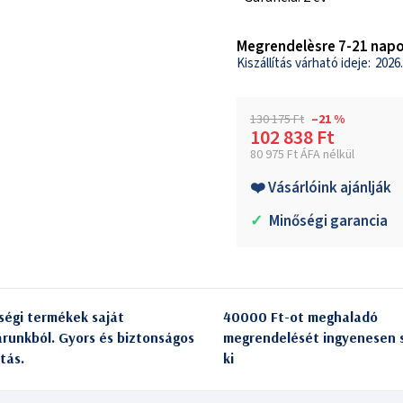
Megrendelèsre 7-21 napo
2026.
130 175 Ft
–21 %
102 838 Ft
80 975 Ft ÁFA nélkül
Egységár:
❤️ Vásárlóink ajánlják
✓
Minőségi garancia
ségi termékek saját
40000 Ft-ot meghaladó
árunkból. Gyors és biztonságos
megrendelését ingyenesen s
itás.
ki