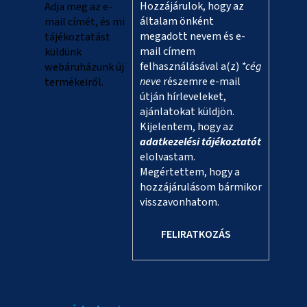
c
Hozzájárulok, hogy az
Adja meg az e-
általam önként
mail címét, és mi
megadott nevem és e-
tájékoztatást
mail címem
küldünk
felhasználásával a(z)
*cég
webáruházunk új
neve
részemre e-mail
termékeiről.
útján hírleveleket,
ajánlatokat küldjön.
Kijelentem, hogy az
adatkezelési tájékoztatót
elolvastam.
Megértettem, hogy a
hozzájárulásom bármikor
visszavonhatom.
FELIRATKOZÁS