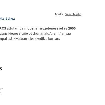
Márka:
Searchlight
ékeléshez
ARCS
állólámpa modern megjelenésével és
2000
gáns kiegészítője otthonának. A fém / anyag
patest kiválóan illeszkedik a kortárs
ag
em
E