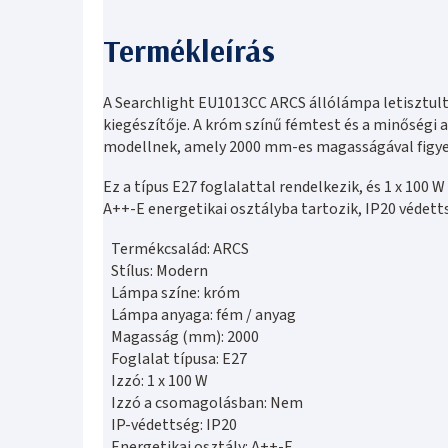
A Searchlight EU1013CC ARCS állólámpa letisztult,
kiegészítője. A króm színű fémtest és a minőségi
modellnek, amely 2000 mm-es magasságával figye
Ez a típus E27 foglalattal rendelkezik, és 1 x 100
A++-E energetikai osztályba tartozik, IP20 védettsé
Termékcsalád: ARCS
Stílus: Modern
Lámpa színe: króm
Lámpa anyaga: fém / anyag
Magasság (mm): 2000
Foglalat típusa: E27
Izzó: 1 x 100 W
Izzó a csomagolásban: Nem
IP-védettség: IP20
Energetikai osztály: A++-E