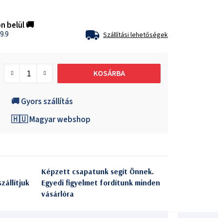
n belül 🚚
9.9
Szállítási lehetőségek
KOSÁRBA
🚚 Gyors szállítás
🇭🇺 Magyar webshop
Képzett csapatunk segít Önnek.
zállítjuk
Egyedi figyelmet fordítunk minden
vásárlóra