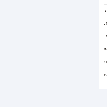
Iz
L
L
M
St
T