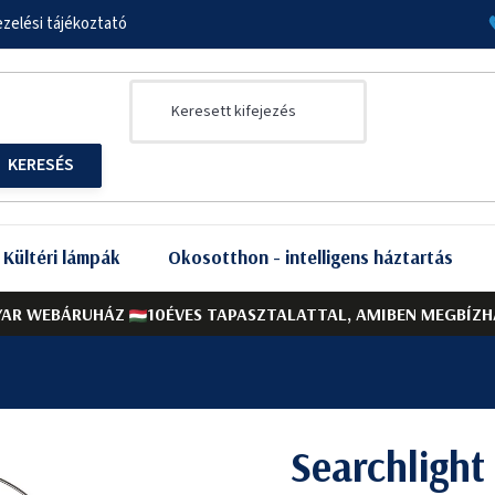
zelési tájékoztató
Kültéri lámpák
Okosotthon - intelligens háztartás
AR WEBÁRUHÁZ
10ÉVES TAPASZTALATTAL, AMIBEN MEGBÍZH
Searchligh