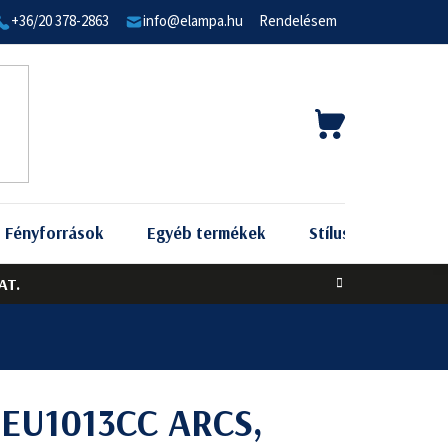
+36/20 378-2863
info@elampa.hu
Rendelésem
KOSÁR
Fényforrások
Egyéb termékek
Stílus szerint
AT.
t EU1013CC ARCS,