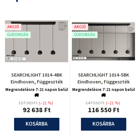
AKCIÓ
AKCIÓ
ÚJDONSÁG
ÚJDONSÁG
SEARCHLIGHT 1014-4BK
SEARCHLIGHT 1014-5BK
Eindhoven, Függeszték
Eindhoven, Függeszték
Megrendelèsre 7-21 napon belül
Megrendelèsre 7-21 napon belül
🚚
🚚
117 263 Ft
(–21 %)
147 532 Ft
(–21 %)
92 638 Ft
116 550 Ft
KOSÁRBA
KOSÁRBA