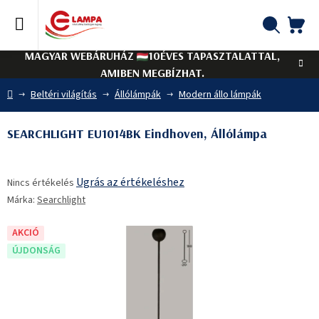
Ugrás
a
fő
KO
Keresés
tartalomhoz
MAGYAR WEBÁRUHÁZ
10ÉVES TAPASZTALATTAL,
AMIBEN MEGBÍZHAT.
Kezdőlap
Beltéri világítás
Állólámpák
Modern állo lámpák
SEARCHLIGHT EU1014BK Eindhoven, Állólámpa
A
Ugrás az értékeléshez
Nincs értékelés
termék
Márka:
Searchlight
átlagos
értékelése
5-
AKCIÓ
ből
ÚJDONSÁG
0,0
csillag.