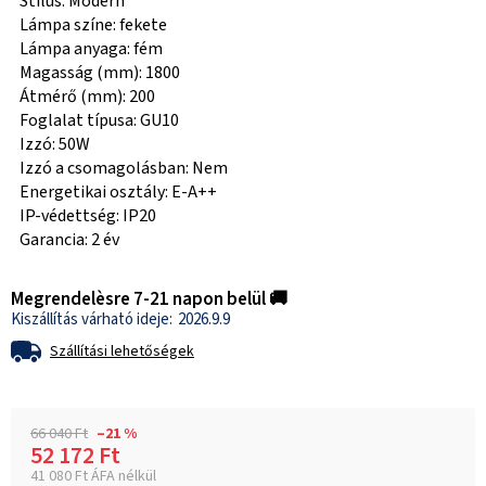
Stílus: Modern
Lámpa színe: fekete
Lámpa anyaga: fém
Magasság (mm): 1800
Átmérő (mm): 200
Foglalat típusa: GU10
Izzó: 50W
Izzó a csomagolásban: Nem
Energetikai osztály: E-A++
IP-védettség: IP20
Garancia: 2 év
Megrendelèsre 7-21 napon belül 🚚
2026.9.9
Szállítási lehetőségek
66 040 Ft
–21 %
52 172 Ft
41 080 Ft ÁFA nélkül