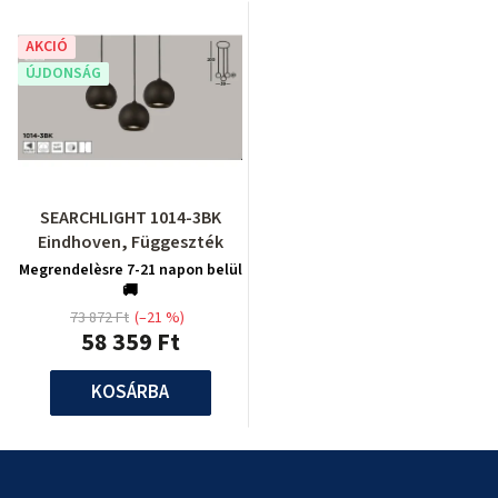
AKCIÓ
ÚJDONSÁG
SEARCHLIGHT 1014-3BK
Eindhoven, Függeszték
Megrendelèsre 7-21 napon belül
🚚
73 872 Ft
(–21 %)
58 359 Ft
KOSÁRBA
L