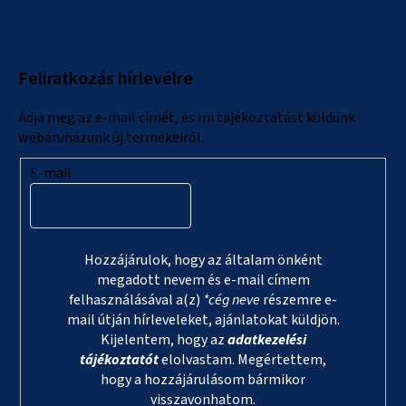
á
b
l
Feliratkozás hírlevélre
é
c
Adja meg az e-mail címét, és mi tájékoztatást küldünk
webáruházunk új termékeiről.
E-mail
Hozzájárulok, hogy az általam önként
megadott nevem és e-mail címem
felhasználásával a(z)
*cég neve
részemre e-
mail útján hírleveleket, ajánlatokat küldjön.
Kijelentem, hogy az
adatkezelési
tájékoztatót
elolvastam. Megértettem,
hogy a hozzájárulásom bármikor
visszavonhatom.