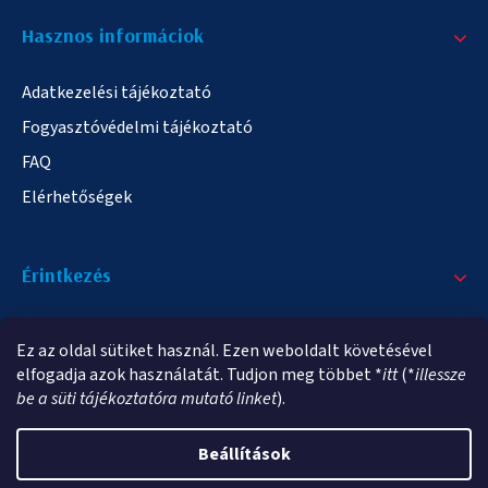
Hasznos informáciok
Adatkezelési tájékoztató
Fogyasztóvédelmi tájékoztató
FAQ
Elérhetőségek
Érintkezés
+36/20 378-2863
Ez az oldal sütiket használ. Ezen weboldalt követésével
info@elampa.hu
elfogadja azok használatát. Tudjon meg többet *
itt
(*
illessze
be a süti tájékoztatóra mutató linket
).
Beállítások
Copyright 2026
elampa.hu
. Minden jog fenntartva.