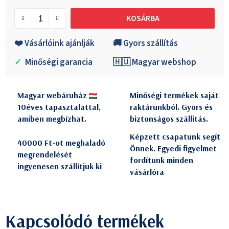
Egységár:
KOSÁRBA
❤️ Vásárlóink ajánlják
🚚 Gyors szállítás
✓
Minőségi garancia
🇭🇺 Magyar webshop
Magyar webáruház
Minőségi termékek saját
10éves tapasztalattal,
raktárunkból. Gyors és
amiben megbízhat.
biztonságos szállitás.
Képzett csapatunk segít
40000 Ft-ot meghaladó
Önnek. Egyedi figyelmet
megrendelését
fordítunk minden
ingyenesen szállítjuk ki
vásárlóra
Kapcsolódó termékek