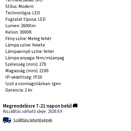
Termékcsalád: GIO
Stílus: Modern
Technológia: LED
Foglalat típusa: LED
Lumen: 2600lm
Kelvin: 3000K
Fény színe: Meleg fehér
Lámpa színe: fekete
Lámpaernyő színe: fehér
Lámpa anyaga: fém/műanyag
Szélesség (mm): 270
Magasság (mm): 2100
IP-védettség: IP20
Izzó a csomagolásban: Igen
Garancia: 2 év
Megrendelèsre 7-21 napon belül 🚚
2026.9.9
Szállítási lehetőségek