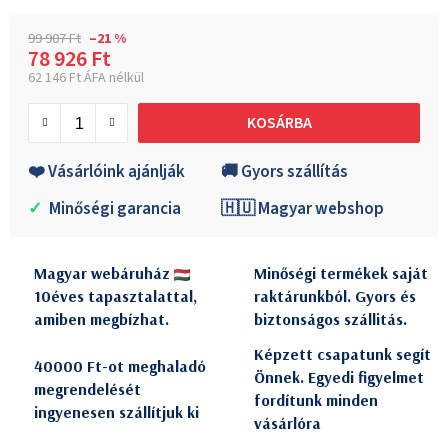
99 907 Ft
–21 %
78 926 Ft
62 146 Ft ÁFA nélkül
Egységár:
KOSÁRBA
❤️ Vásárlóink ajánlják
🚚 Gyors szállítás
✓
Minőségi garancia
🇭🇺 Magyar webshop
Magyar webáruház
Minőségi termékek saját
10éves tapasztalattal,
raktárunkból. Gyors és
amiben megbízhat.
biztonságos szállitás.
Képzett csapatunk segít
40000 Ft-ot meghaladó
Önnek. Egyedi figyelmet
megrendelését
fordítunk minden
ingyenesen szállítjuk ki
vásárlóra