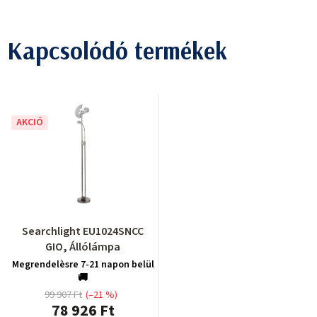
Kapcsolódó termékek
AKCIÓ
Searchlight EU1024SNCC
GIO, Állólámpa
Megrendelèsre 7-21 napon belül
🚚
99 907 Ft
(–21 %)
78 926 Ft