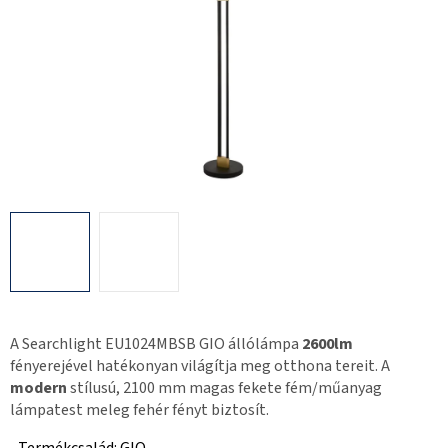
A Searchlight EU1024MBSB GIO állólámpa
2600lm
fényerejével hatékonyan világítja meg otthona tereit. A
modern
stílusú, 2100 mm magas fekete fém/műanyag
lámpatest meleg fehér fényt biztosít.