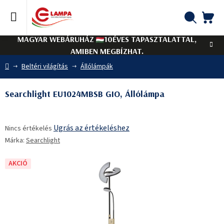
Ugrás
a
fő
KO
Keresés
tartalomhoz
MAGYAR WEBÁRUHÁZ
10ÉVES TAPASZTALATTAL,
AMIBEN MEGBÍZHAT.
Kezdőlap
Beltéri világítás
Állólámpák
Searchlight EU1024MBSB GIO, Állólámpa
A
Ugrás az értékeléshez
Nincs értékelés
termék
Márka:
Searchlight
átlagos
értékelése
5-
AKCIÓ
ből
0,0
csillag.