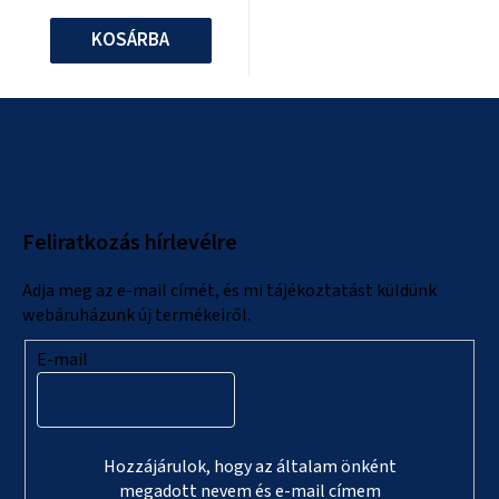
KOSÁRBA
L
á
b
l
Feliratkozás hírlevélre
é
c
Adja meg az e-mail címét, és mi tájékoztatást küldünk
webáruházunk új termékeiről.
E-mail
Hozzájárulok, hogy az általam önként
megadott nevem és e-mail címem