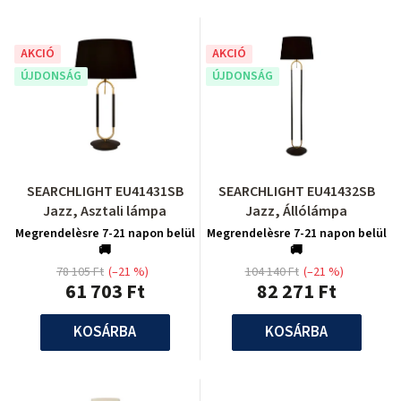
AKCIÓ
AKCIÓ
ÚJDONSÁG
ÚJDONSÁG
SEARCHLIGHT EU41431SB
SEARCHLIGHT EU41432SB
Jazz, Asztali lámpa
Jazz, Állólámpa
Megrendelèsre 7-21 napon belül
Megrendelèsre 7-21 napon belül
🚚
🚚
78 105 Ft
(–21 %)
104 140 Ft
(–21 %)
61 703 Ft
82 271 Ft
KOSÁRBA
KOSÁRBA