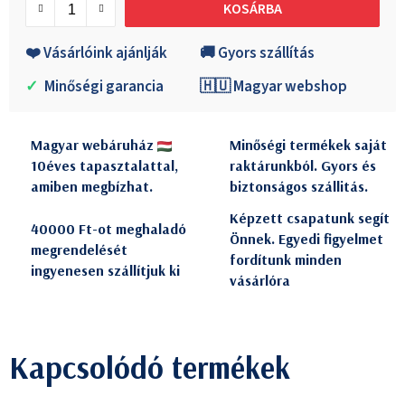
KOSÁRBA
❤️ Vásárlóink ajánlják
🚚 Gyors szállítás
✓
Minőségi garancia
🇭🇺 Magyar webshop
Magyar webáruház
Minőségi termékek saját
10éves tapasztalattal,
raktárunkból. Gyors és
amiben megbízhat.
biztonságos szállitás.
Képzett csapatunk segít
40000 Ft-ot meghaladó
Önnek. Egyedi figyelmet
megrendelését
fordítunk minden
ingyenesen szállítjuk ki
vásárlóra
Kapcsolódó termékek