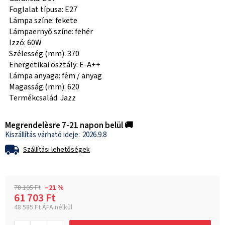
Foglalat típusa: E27
Lámpa színe: fekete
Lámpaernyő színe: fehér
Izzó: 60W
Szélesség (mm): 370
Energetikai osztály: E-A++
Lámpa anyaga: fém / anyag
Magasság (mm): 620
Termékcsalád: Jazz
Megrendelèsre 7-21 napon belül 🚚
2026.9.8
Szállítási lehetőségek
78 105 Ft
–21 %
61 703 Ft
48 585 Ft ÁFA nélkül
Egységár: