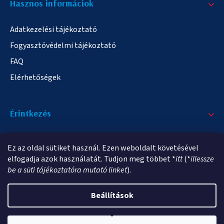
Hasznos informáciok
Adatkezelési tájékoztató
Fogyasztóvédelmi tájékoztató
FAQ
Elérhetőségek
Érintkezés
+36/20 378-2863
Ez az oldal sütiket használ. Ezen weboldalt követésével
info@elampa.hu
elfogadja azok használatát. Tudjon meg többet *
itt
(*
illessze
be a süti tájékoztatóra mutató linket
).
Beállítások
Copyright 2026
elampa.hu
. Minden jog fenntartva.