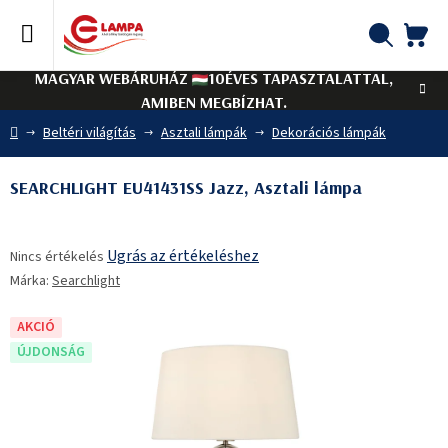
Ugrás
a
fő
KO
Keresés
tartalomhoz
MAGYAR WEBÁRUHÁZ
10ÉVES TAPASZTALATTAL,
AMIBEN MEGBÍZHAT.
Kezdőlap
Beltéri világítás
Asztali lámpák
Dekorációs lámpák
SEARCHLIGHT EU41431SS Jazz, Asztali lámpa
A
Ugrás az értékeléshez
Nincs értékelés
termék
Márka:
Searchlight
átlagos
értékelése
5-
AKCIÓ
ből
ÚJDONSÁG
0,0
csillag.