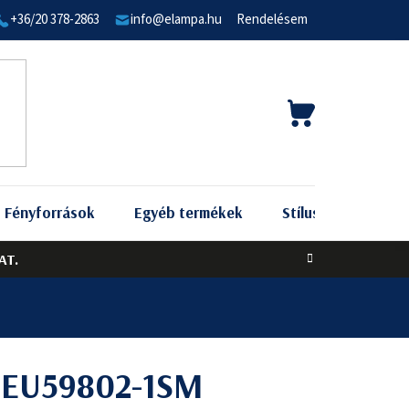
+36/20 378-2863
info@elampa.hu
Rendelésem
KOSÁR
Fényforrások
Egyéb termékek
Stílus szerint
AT.
t EU59802-1SM