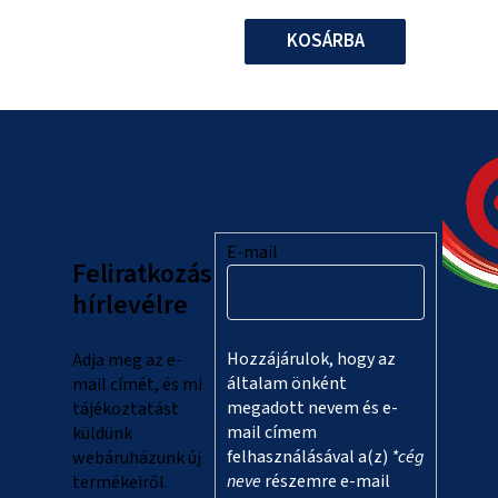
KOSÁRBA
L
á
b
l
E-mail
Feliratkozás
é
hírlevélre
c
Hozzájárulok, hogy az
Adja meg az e-
általam önként
mail címét, és mi
megadott nevem és e-
tájékoztatást
mail címem
küldünk
felhasználásával a(z)
*cég
webáruházunk új
neve
részemre e-mail
termékeiről.