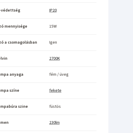
-védettség
IP20
zó mennyisége
15W
zó a csomagolásban
Igen
lvin
2700K
ámpa anyaga
fém / üveg
ámpa színe
fekete
ámpabúra szine
füstös
umen
230lm