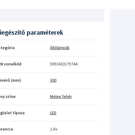
iegészítő paraméterek
tegória
Állólámpák
N vonalkód
5053423175744
tmérő (mm)
300
ny színe
Meleg fehér
glalat típusa
LED
rancia
2 év