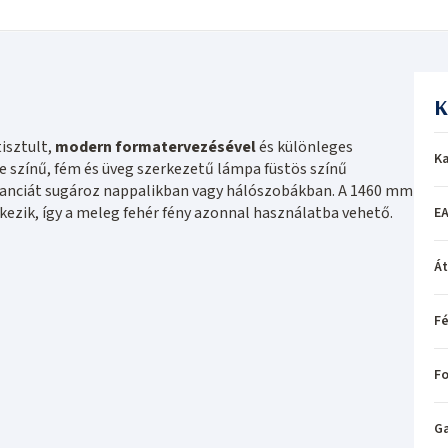
K
isztult,
modern formatervezésével
és különleges
Ka
te színű, fém és üveg szerkezetű lámpa füstös színű
ganciát sugároz nappalikban vagy hálószobákban. A 1460 mm
ezik, így a meleg fehér fény azonnal használatba vehető.
EA
Á
Fé
Fo
Ga