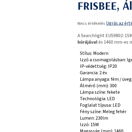
FRISBEE, Á
A
Ugrás az ért
Nincs értékelés
termék
átlagos
A Searchlight EU59802-1S
értékelése
búrájával
és 1460 mm-es m
5-
ből
Stílus: Modern
0,0
Izzó a csomagolásban: Ig
csillag.
IP-védettség: IP20
Garancia: 2 év
Lámpa anyaga: fém / üveg
Átmérő (mm): 300
Lámpa színe: fekete
Technológia: LED
Foglalat típusa: LED
Fény színe: Meleg fehér
Lumen: 230lm
Izzó: 15W
Magasság (mm): 1460