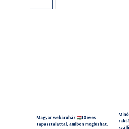
Minő
Magyar webáruház
10éves
rakt
tapasztalattal, amiben megbízhat.
száll