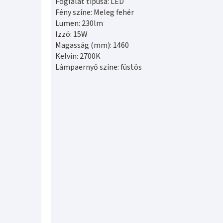
Foglalat típusa: LED
Fény színe: Meleg fehér
Lumen: 230lm
Izzó: 15W
Magasság (mm): 1460
Kelvin: 2700K
Lámpaernyő színe: füstös