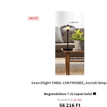
AKCIÓ
Searchlight 59801-1SM FRISBEE, Asztali lámp
Megrendelèsre 7-21 napon belül 🚚
71 159 Ft
(–21 %)
56 216 Ft