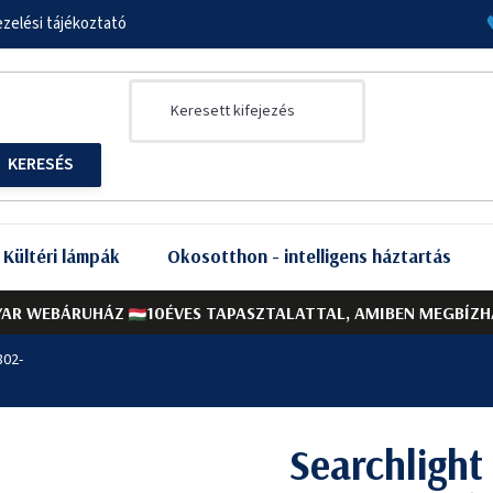
zelési tájékoztató
Kültéri lámpák
Okosotthon - intelligens háztartás
AR WEBÁRUHÁZ
10ÉVES TAPASZTALATTAL, AMIBEN MEGBÍZH
802-
Searchligh