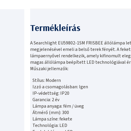
A Searchlight EU59802-1SM FRISBEE állólámpa let
megjelenésével emeli a belső terek fényét. A feke
lámpaernyővel rendelkezik, amely kifinomult ele
magas állólámpa beépített LED technológiával érk
Műszaki jellemzők:
Stílus: Modern
Izzó a csomagolásban: Igen
IP-védettség: IP20
Garancia: 2 év
Lámpa anyaga: fém / üveg
Átmérő (mm): 300
Lámpa színe: fekete
Technológia: LED