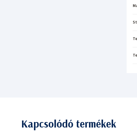
M
St
T
T
Kapcsolódó termékek