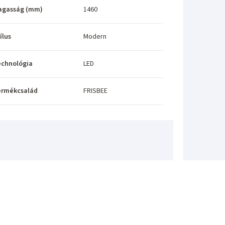
agasság (mm)
1460
ílus
Modern
echnológia
LED
ermékcsalád
FRISBEE