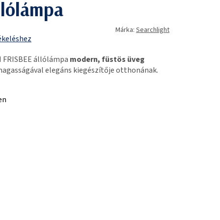
llólámpa
Márka:
Searchlight
ékeléshez
M FRISBEE állólámpa
modern, füstös üveg
agasságával elegáns kiegészítője otthonának.
en