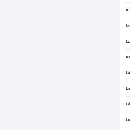
IP
Iz
Iz
Ke
L
L
L
L