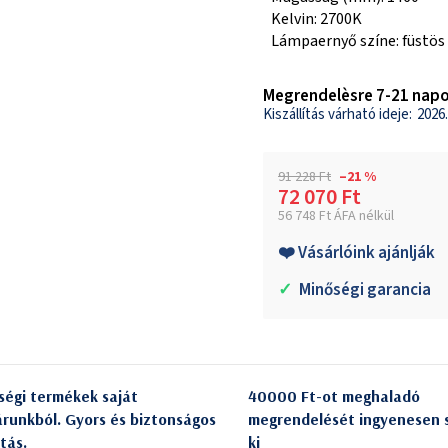
Kelvin: 2700K
Lámpaernyő színe: füstös
Megrendelèsre 7-21 napo
2026.
91 228 Ft
–21 %
72 070 Ft
56 748 Ft ÁFA nélkül
Egységár:
❤️ Vásárlóink ajánlják
✓
Minőségi garancia
ségi termékek saját
40000 Ft-ot meghaladó
árunkból. Gyors és biztonságos
megrendelését ingyenesen s
itás.
ki