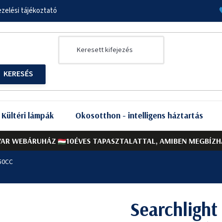
zelési tájékoztató
Kültéri lámpák
Okosotthon - intelligens háztartás
AR WEBÁRUHÁZ
10ÉVES TAPASZTALATTAL, AMIBEN MEGBÍZH
50CC
Searchligh