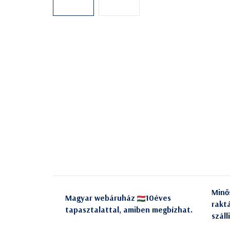
Minő
Magyar webáruház
10éves
rakt
tapasztalattal, amiben megbízhat.
száll