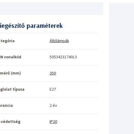
iegészítő paraméterek
tegória
Állólámpák
N vonalkód
5053423174013
tmérő (mm)
350
glalat típusa
E27
rancia
2 év
-védettség
IP20