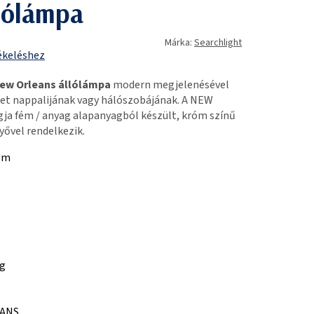
llólámpa
Márka:
Searchlight
ékeléshez
New Orleans állólámpa
modern megjelenésével
het nappalijának vagy hálószobájának. A NEW
a fém / anyag alapanyagból készült, króm színű
yővel rendelkezik.
em
ag
EANS