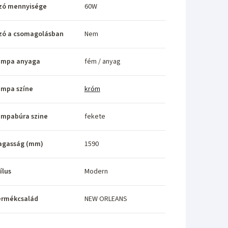
zó mennyisége
60W
zó a csomagolásban
Nem
ámpa anyaga
fém / anyag
ámpa színe
króm
ámpabúra szine
fekete
agasság (mm)
1590
ílus
Modern
ermékcsalád
NEW ORLEANS