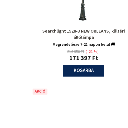
Searchlight 1528-3 NEW ORLEANS, kültéri
állólámpa
Megrendelèsre 7-21 napon belül 🚚
216 958 Ft
(–21 %)
171 397 Ft
KOSÁRBA
AKCIÓ