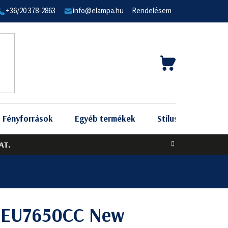
+36/20 378-2863
info@elampa.hu
Rendelésem
KOSÁR
Fényforrások
Egyéb termékek
Stílus szerint
AT.
t EU7650CC New