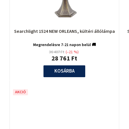
Searchlight 1524 NEW ORLEANS, kültéri állólámpa
Megrendelèsre 7-21 napon belül 🚚
36 407 Ft
(–21 %)
28 761 Ft
KOSÁRBA
AKCIÓ