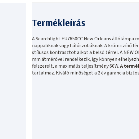
A Searchlight EU7650CC New Orleans állólámpa mo
nappaliknak vagy hálószobáknak. A króm színű fém
stílusos kontrasztot alkot a belső térrel. A NE
mm átmérővel rendelkezik, így könnyen elhelyezh
felszerelt, a maximális teljesítmény 60W.
A termé
tartalmaz. Kiváló minőségét a 2 év garancia biztos