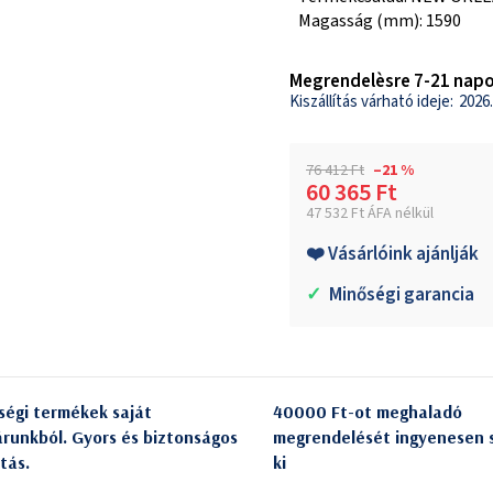
Magasság (mm): 1590
Megrendelèsre 7-21 napo
2026.
76 412 Ft
–21 %
60 365 Ft
47 532 Ft ÁFA nélkül
Egységár:
❤️ Vásárlóink ajánlják
✓
Minőségi garancia
ségi termékek saját
40000 Ft-ot meghaladó
árunkból. Gyors és biztonságos
megrendelését ingyenesen s
itás.
ki