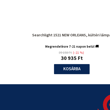
Searchlight 1521 NEW ORLEANS, kültéri
Megrendelèsre 7-21 napon belül 🚚
39 158 Ft
(–21 %)
30 935 Ft
KOSÁRBA
L
á
b