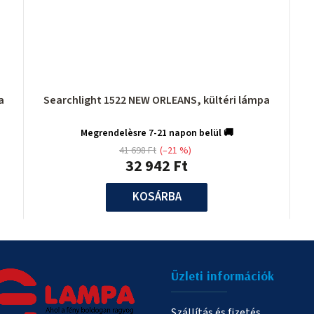
 lámpa
Searchlight 1522 NEW ORLEANS, kültéri lámpa
Megrendelèsre 7-21 napon belül 🚚
41 698 Ft
(–21 %)
32 942 Ft
KOSÁRBA
Üzleti információk
Szállítás és fizetés