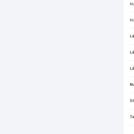
Iz
Iz
L
L
L
M
St
T