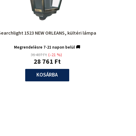
Searchlight 1523 NEW ORLEANS, kültéri lámpa
Megrendelèsre 7-21 napon belül 🚚
36 407 Ft
(–21 %)
28 761 Ft
KOSÁRBA