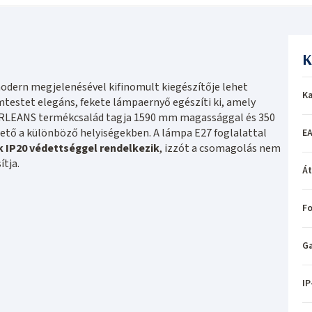
K
dern megjelenésével kifinomult kiegészítője lehet
Ka
testet elegáns, fekete lámpaernyő egészíti ki, amely
W ORLEANS termékcsalád tagja 1590 mm magassággal és 350
ető a különböző helyiségekben. A lámpa E27 foglalattal
EA
k IP20 védettséggel rendelkezik
, izzót a csomagolás nem
ítja.
Á
Fo
Ga
IP