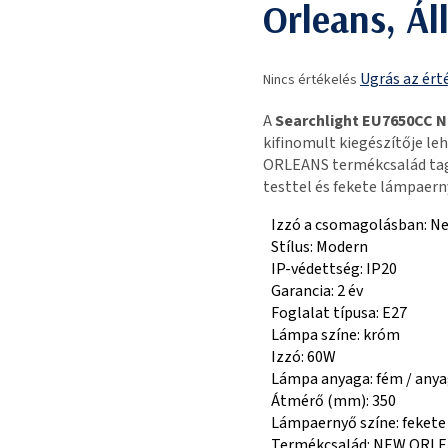
Orleans, Á
A
Ugrás az ért
Nincs értékelés
termék
átlagos
A
Searchlight EU7650CC 
értékelése
kifinomult kiegészítője le
5-
ORLEANS termékcsalád tagj
ből
testtel és fekete lámpaern
0,0
csillag.
Izzó a csomagolásban: N
Stílus: Modern
IP-védettség: IP20
Garancia: 2 év
Foglalat típusa: E27
Lámpa színe: króm
Izzó: 60W
Lámpa anyaga: fém / any
Átmérő (mm): 350
Lámpaernyő színe: fekete
Termékcsalád: NEW ORL