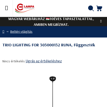
Ugrás
a
fő
KO
Keresés
tartalomhoz
MAGYAR WEBÁRUHÁZ
10ÉVES TAPASZTALATTAL,
AMIBEN MEGBÍZHAT.
Kezdőlap
Beltéri világítás
TRIO LIGHTING FOR 303000132 RUNA, Függeszték
A
Ugrás az értékeléshez
Nincs értékelés
termék
átlagos
értékelése
5-
ből
0,0
csillag.