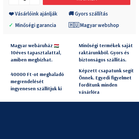
❤️ Vásárlóink ajánlják
🚚 Gyors szállítás
✓
Minőségi garancia
🇭🇺 Magyar webshop
Magyar webáruház
Minőségi termékek saját
10éves tapasztalattal,
raktárunkból. Gyors és
amiben megbízhat.
biztonságos szállitás.
Képzett csapatunk segít
40000 Ft-ot meghaladó
Önnek. Egyedi figyelmet
megrendelését
fordítunk minden
ingyenesen szállítjuk ki
vásárlóra
L
á
b
l