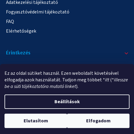
Adatkezelési tájékoztató
Fogyasztóvédelmi tájékoztató
FAQ
Elérhetőségek
Érintkezés
+36/20 378-2863
Ez az oldal sütiket használ. Ezen weboldalt követésével
info@elampa.hu
elfogadja azok használatát. Tudjon meg többet *
itt
(*
illessze
be a süti tájékoztatóra mutató linket
).
Beállítások
Copyright 2026
elampa.hu
. Minden jog fenntartva.
Elutasítom
Elfogadom
Shoptet Premium készítette