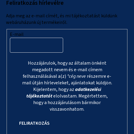
Feliratkozás hírlevélre
é
c
Adja meg az e-mail címét, és mi tájékoztatást küldünk
webáruházunk új termékeiről.
E-mail
Hozzájárulok, hogy az általam önként
megadott nevem és e-mail címem
felhasználásával a(z)
*cég neve
részemre e-
mail útján hírleveleket, ajánlatokat küldjön.
Kijelentem, hogy az
adatkezelési
tájékoztatót
elolvastam. Megértettem,
hogy a hozzájárulásom bármikor
visszavonhatom.
FELIRATKOZÁS