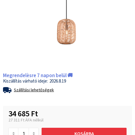
Megrendelèsre 7 napon belül 🚚
2026.8.19
Szállítási lehetőségek
34 685 Ft
27 311 Ft ÁFA nélkül
Egységár:
KOSÁRBA