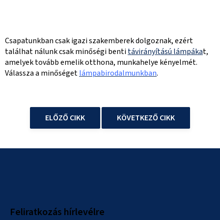
Csapatunkban csak igazi szakemberek dolgoznak, ezért
találhat nálunk csak minőségi benti
távirányítású lámpáka
t,
amelyek tovább emelik otthona, munkahelye kényelmét.
Válassza a minőséget
lámpabirodalmunkban
.
ELŐZŐ CIKK
KÖVETKEZŐ CIKK
L
á
b
l
Feliratkozás hírlevélre
é