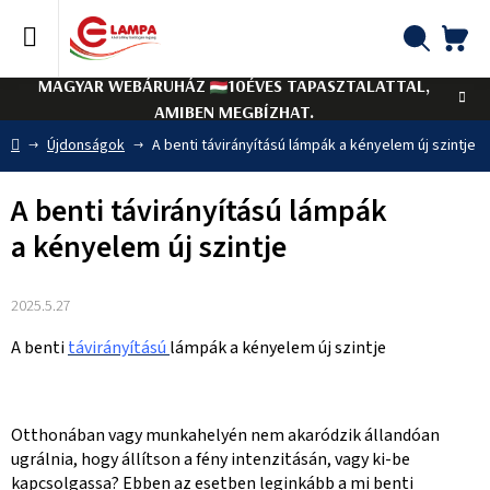
Ugrás
a
fő
KO
Keresés
tartalomhoz
MAGYAR WEBÁRUHÁZ
10ÉVES TAPASZTALATTAL,
AMIBEN MEGBÍZHAT.
Kezdőlap
Újdonságok
A benti távirányítású lámpák a kényelem új szintje
A benti távirányítású lámpák
a kényelem új szintje
2025.5.27
A benti
távirányítású
lámpák a kényelem új szintje
Otthonában vagy munkahelyén nem akaródzik állandóan
ugrálnia, hogy állítson a fény intenzitásán, vagy ki-be
kapcsolgassa? Ebben az esetben leginkább a mi benti