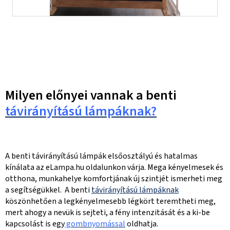
Milyen előnyei vannak a benti
távirányítású lámpáknak?
A benti távirányítású lámpák elsőosztályú és hatalmas
kínálata az eLampa.hu oldalunkon várja. Mega kényelmesek és
otthona, munkahelye komfortjának új szintjét ismerheti meg
a segítségükkel. A benti
távirányítású lámpáknak
köszönhetően a legkényelmesebb légkört teremtheti meg,
mert ahogy a nevük is sejteti, a fény intenzitását és a ki-be
kapcsolást is egy
gombnyomással
oldhatja.