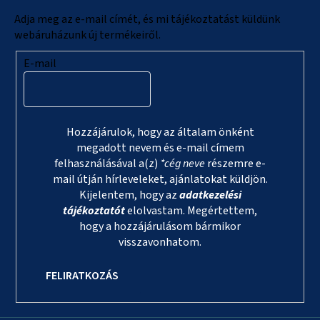
c
Adja meg az e-mail címét, és mi tájékoztatást küldünk
webáruházunk új termékeiről.
E-mail
Hozzájárulok, hogy az általam önként
megadott nevem és e-mail címem
felhasználásával a(z)
*cég neve
részemre e-
mail útján hírleveleket, ajánlatokat küldjön.
Kijelentem, hogy az
adatkezelési
tájékoztatót
elolvastam. Megértettem,
hogy a hozzájárulásom bármikor
visszavonhatom.
FELIRATKOZÁS