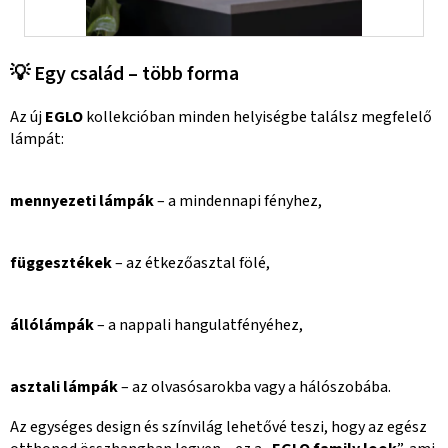
💡 Egy család – több forma
Az új
EGLO
kollekcióban minden helyiségbe találsz megfelelő
lámpát:
mennyezeti lámpák
– a mindennapi fényhez,
függesztékek
– az étkezőasztal fölé,
állólámpák
– a nappali hangulatfényéhez,
asztali lámpák
– az olvasósarokba vagy a hálószobába.
Az egységes design és színvilág lehetővé teszi, hogy az egész