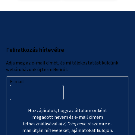
L
á
b
l
Feliratkozás hírlevélre
é
c
Adja meg az e-mail címét, és mi tájékoztatást küldünk
webáruházunk új termékeiről.
E-mail
Hozzájárulok, hogy az általam önként
megadott nevem és e-mail címem
felhasználásával a(z)
*cég neve
részemre e-
mail útján hírleveleket, ajánlatokat küldjön.