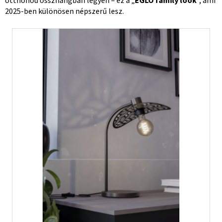
otthonod összhangban legyen – ez a „
EGLO family look
”, ami
2025-ben különösen népszerű lesz.