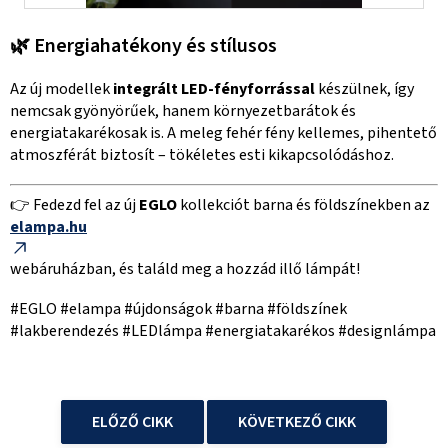
🌿 Energiahatékony és stílusos
Az új modellek
integrált LED-fényforrással
készülnek, így
nemcsak gyönyörűek, hanem környezetbarátok és
energiatakarékosak is. A meleg fehér fény kellemes, pihentető
atmoszférát biztosít – tökéletes esti kikapcsolódáshoz.
👉 Fedezd fel az új
EGLO
kollekciót barna és földszínekben az
elampa.hu
webáruházban, és találd meg a hozzád illő lámpát!
#EGLO #elampa #újdonságok #barna #földszínek
#lakberendezés #LEDlámpa #energiatakarékos #designlámpa
ELŐZŐ CIKK
KÖVETKEZŐ CIKK