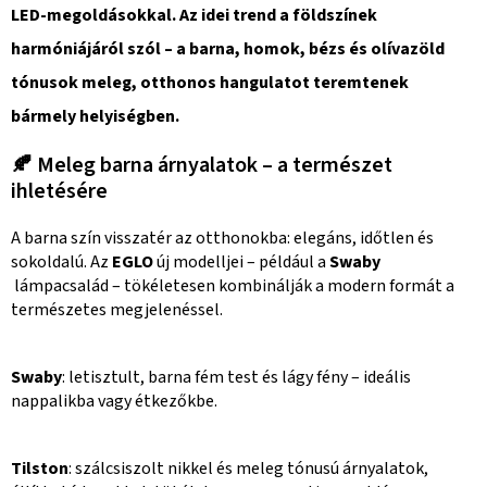
LED-megoldásokkal. Az idei trend a földszínek
harmóniájáról szól – a barna, homok, bézs és olívazöld
tónusok meleg, otthonos hangulatot teremtenek
bármely helyiségben.
🍂 Meleg barna árnyalatok – a természet
ihletésére
A barna szín visszatér az otthonokba: elegáns, időtlen és
sokoldalú. Az
EGLO
új modelljei – például a
Swaby
lámpacsalád – tökéletesen kombinálják a modern formát a
természetes megjelenéssel.
Swaby
: letisztult, barna fém test és lágy fény – ideális
nappalikba vagy étkezőkbe.
Tilston
: szálcsiszolt nikkel és meleg tónusú árnyalatok,