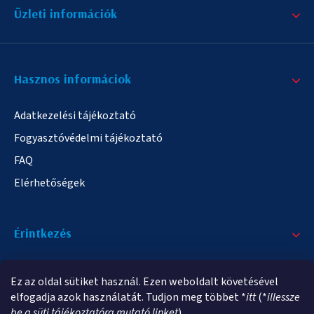
Üzleti információk
Hasznos informáciok
Adatkezelési tájékoztató
Fogyasztóvédelmi tájékoztató
FAQ
Elérhetőségek
Érintkezés
+36/20 378-2863
Ez az oldal sütiket használ. Ezen weboldalt követésével
info@elampa.hu
elfogadja azok használatát. Tudjon meg többet *
itt
(*
illessze
be a süti tájékoztatóra mutató linket
).