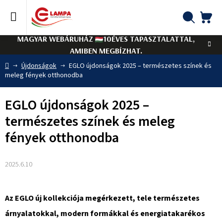
Ugrás
a
fő
KO
Keresés
tartalomhoz
MAGYAR WEBÁRUHÁZ
10ÉVES TAPASZTALATTAL,
AMIBEN MEGBÍZHAT.
Kezdőlap
Újdonságok
EGLO újdonságok 2025 – természetes színek és
meleg fények otthonodba
EGLO újdonságok 2025 –
természetes színek és meleg
fények otthonodba
2025.6.10
Az EGLO új kollekciója megérkezett, tele természetes
árnyalatokkal, modern formákkal és energiatakarékos