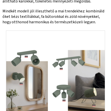
állítható karokkal, tökéletes mennyezeti megoldás.
Mindkét modell jól illeszthető a mai trendekhez: kombináld
őket bézs textíliákkal, fa bútorokkal és zöld növényekkel,
hogy otthonod harmonikus és természetközeli legyen.