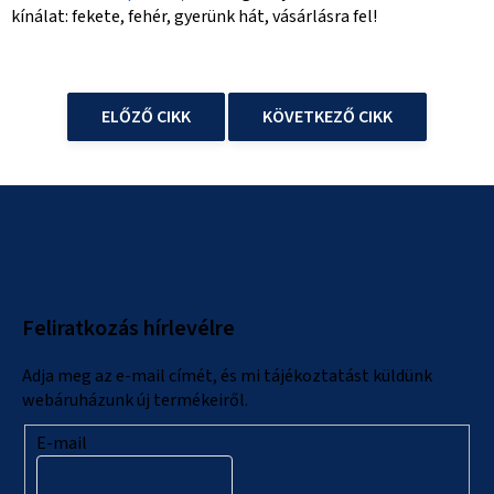
kínálat: fekete, fehér, gyerünk hát, vásárlásra fel!
ELŐZŐ CIKK
KÖVETKEZŐ CIKK
L
á
b
l
Feliratkozás hírlevélre
é
c
Adja meg az e-mail címét, és mi tájékoztatást küldünk
webáruházunk új termékeiről.
E-mail