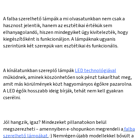
A falba szerelhető lámpák a mi olvasatunkban nem csak a
hasznost jelentik, hanem az esztétikai értékük sem
elhanyagolandó, hiszen mindegyiket úgy kivitelezték, hogy
kiegészítőként is funkcionáljon. A lámpáknak ugyanis
szerintünk két szerepük van: esztétikai és funkcionális.
A kínálatunkban szereplő lámpák
LED technológiával
működnek, aminek köszönhetően sok pénzt takaríthat meg,
amit más körülmények közt hagyományos égőkre pazarolna.
A LED égők hosszabb ideig bírják, tehát nem kell gyakran
cserélni.
Jól hangzik, igaz? Mindezeket pillanatokon belül
megszerezheti – amennyiben e-shopunkon megrendeli a
falba
szerelhető lámpákat
.
:) Nemrégen újabb modellekkel bővült a