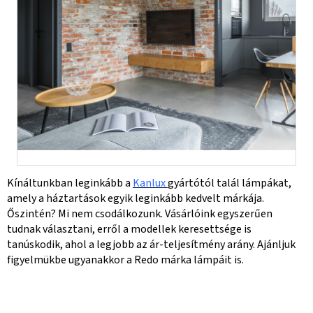
Kínáltunkban leginkább a
Kanlux
gyártótól talál lámpákat,
amely a háztartások egyik leginkább kedvelt márkája.
Őszintén? Mi nem csodálkozunk. Vásárlóink egyszerűen
tudnak választani, erről a modellek keresettsége is
tanúskodik, ahol a legjobb az ár-teljesítmény arány. Ajánljuk
figyelmükbe ugyanakkor a Redo márka lámpáit is.