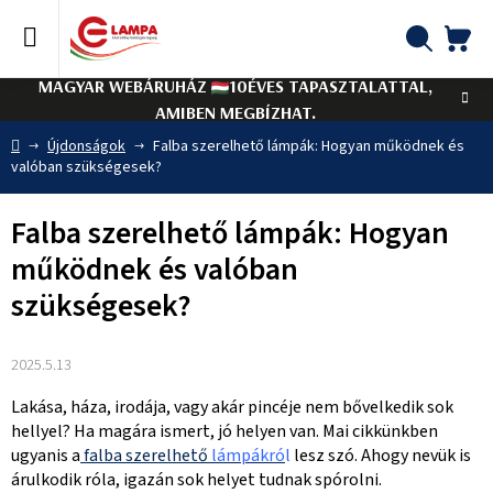
Ugrás
a
fő
KO
Keresés
tartalomhoz
MAGYAR WEBÁRUHÁZ
10ÉVES TAPASZTALATTAL,
AMIBEN MEGBÍZHAT.
Kezdőlap
Újdonságok
Falba szerelhető lámpák: Hogyan működnek és
valóban szükségesek?
Falba szerelhető lámpák: Hogyan
működnek és valóban
szükségesek?
2025.5.13
Lakása, háza, irodája, vagy akár pincéje nem bővelkedik sok
hellyel? Ha magára ismert, jó helyen van. Mai cikkünkben
ugyanis a
falba szerelhető
lámpákró
l
lesz szó. Ahogy nevük is
árulkodik róla, igazán sok helyet tudnak spórolni.