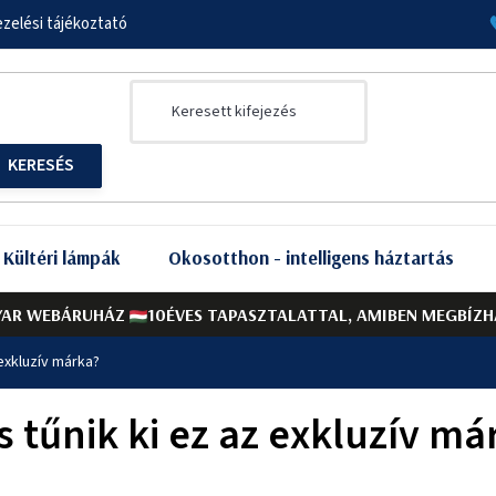
zelési tájékoztató
Kültéri lámpák
Okosotthon - intelligens háztartás
AR WEBÁRUHÁZ
10ÉVES TAPASZTALATTAL, AMIBEN MEGBÍZH
 exkluzív márka?
s tűnik ki ez az exkluzív má