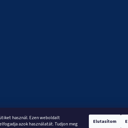
sütiket használ. Ezen weboldalt
Elutasítom
E
elfogadja azok használatát. Tudjon meg