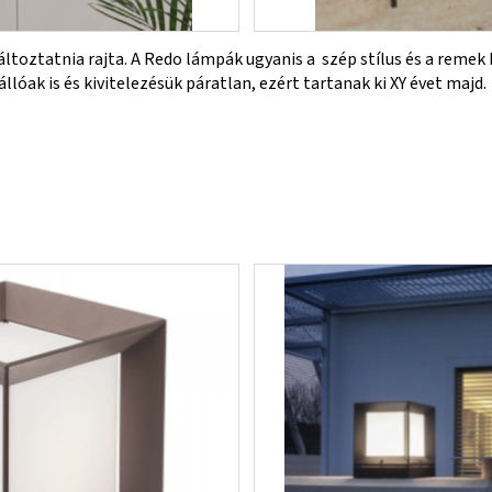
ltoztatnia rajta. A Redo lámpák ugyanis a szép stílus és a remek
lóak is és kivitelezésük páratlan, ezért tartanak ki XY évet majd.