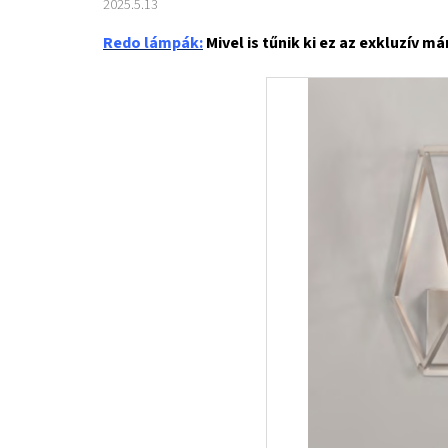
2025.5.13
Redo lámpák:
Mivel is tűnik ki ez az exkluzív má