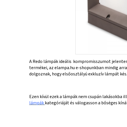
A Redo lámpák ideális kompromisszumot jelentene
termékei, az elampa.hu e-shopunkban mindig arra 
dolgoznak, hogy elsőosztályú exkluzív lámpát kés
Ezen kívül ezek a lámpák nem csupán lakásokba ill
lámpák
kategóriáját és válogasson a bőséges kíná