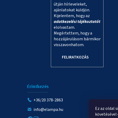
útján hírleveleket,
ajánlatokat küldjön.
Kijelentem, hogy az
adatkezelési tájékoztatót
elolvastam.
Megértettem, hogy a
hozzájárulásom bármikor
visszavonhatom.
FELIRATKOZÁS
Érintkezés
+36/20 378-2863
Ez az oldal 
info@elampa.hu
követésével 