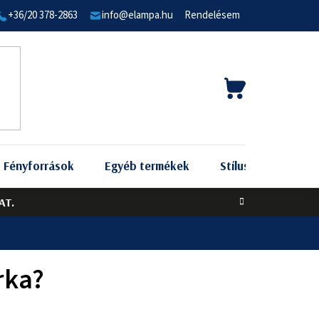
+36/20 378-2863
info@elampa.hu
Rendelésem
KOSÁR
Fényforrások
Egyéb termékek
Stílus szerint
AT.
rka?