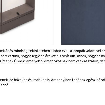
k ár és minőség tekintetében. Habár ezek a lámpák valamivel dr
törekszünk, hogy a legjobb árakat biztosítsuk Önnek, hogy ne kö
zítsenek Önnek, amelyek örömet okoznak nem csak asztalon, de f
enek, de házakba és irodákba is. Amennyiben tehát az egész házat
latból.