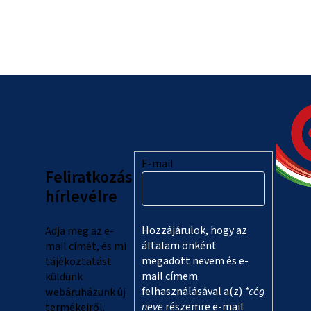
L
á
b
l
E-mail
Feliratkozás
é
hírlevélre
c
Hozzájárulok, hogy az
Adja meg az e-
általam önként
mail címét, és mi
megadott nevem és e-
tájékoztatást
mail címem
küldünk
felhasználásával a(z)
*cég
webáruházunk új
neve
részemre e-mail
termékeiről.