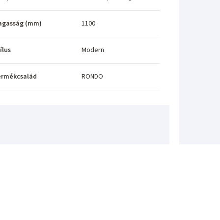
agasság (mm)
1100
ílus
Modern
ermékcsalád
RONDO