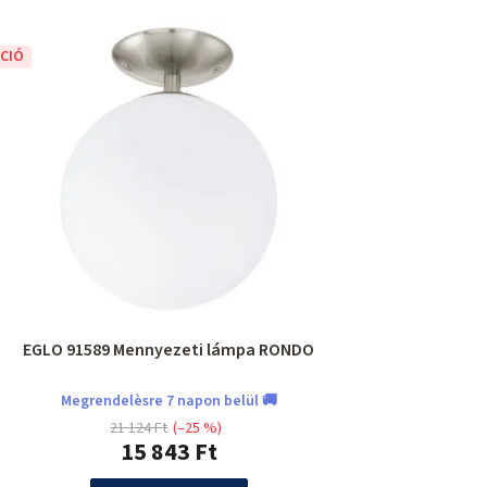
CIÓ
EGLO 91589 Mennyezeti lámpa RONDO
Megrendelèsre 7 napon belül 🚚
21 124 Ft
(–25 %)
15 843 Ft