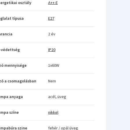
ergetikai osztály
A++-E
glalat típusa
E27
rancia
2 év
-védettség
IP20
zó mennyisége
1x60W
zó a csomagolásban
Nem
ámpa anyaga
acél, üveg
ámpa színe
nikkel
ámpabúra szine
fehér / opál üveg