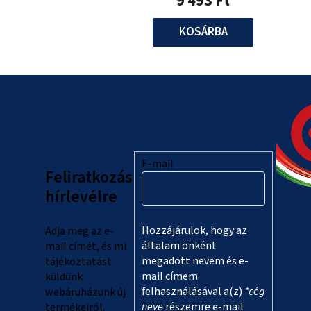
9 493 Ft
KOSÁRBA
L
á
b
l
E-mail
Feliratkozás
é
hírlevélre
c
Hozzájárulok, hogy az
Adja meg az e-
általam önként
mail címét, és mi
megadott nevem és e-
tájékoztatást
mail címem
küldünk
felhasználásával a(z)
*cég
webáruházunk új
neve
részemre e-mail
termékeiről.