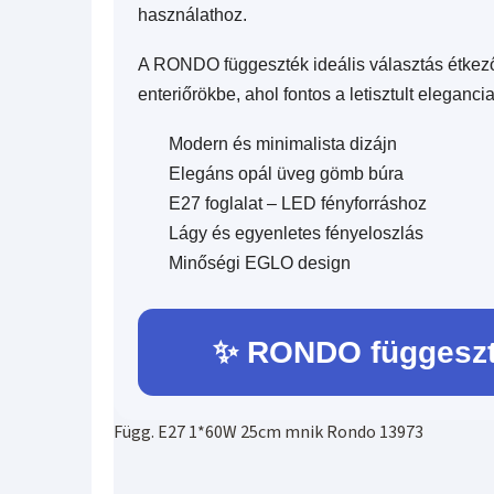
használathoz.
A RONDO függeszték ideális választás étkező
enteriőrökbe, ahol fontos a letisztult eleganci
Modern és minimalista dizájn
Elegáns opál üveg gömb búra
E27 foglalat – LED fényforráshoz
Lágy és egyenletes fényeloszlás
Minőségi EGLO design
✨ RONDO függeszt
Függ. E27 1*60W 25cm mnik Rondo 13973