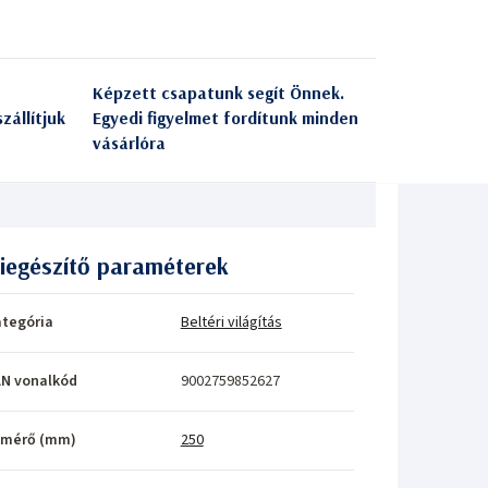
Képzett csapatunk segít Önnek.
zállítjuk
Egyedi figyelmet fordítunk minden
vásárlóra
iegészítő paraméterek
tegória
Beltéri világítás
N vonalkód
9002759852627
tmérő (mm)
250