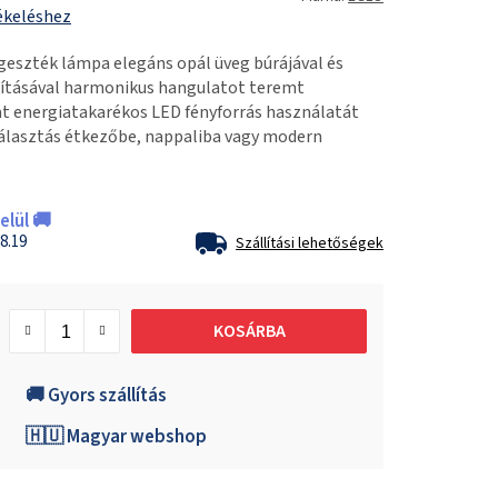
ékeléshez
szték lámpa elegáns opál üveg búrájával és
kításával harmonikus hangulatot teremt
at energiatakarékos LED fényforrás használatát
s választás étkezőbe, nappaliba vagy modern
lül 🚚
8.19
Szállítási lehetőségek
KOSÁRBA
🚚 Gyors szállítás
🇭🇺 Magyar webshop