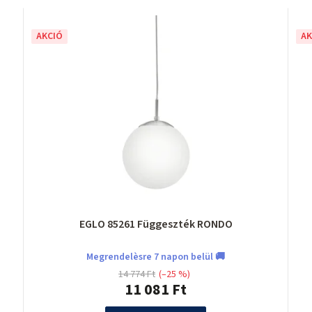
AKCIÓ
AK
EGLO 85261 Függeszték RONDO
Megrendelèsre 7 napon belül 🚚
14 774 Ft
(–25 %)
11 081 Ft