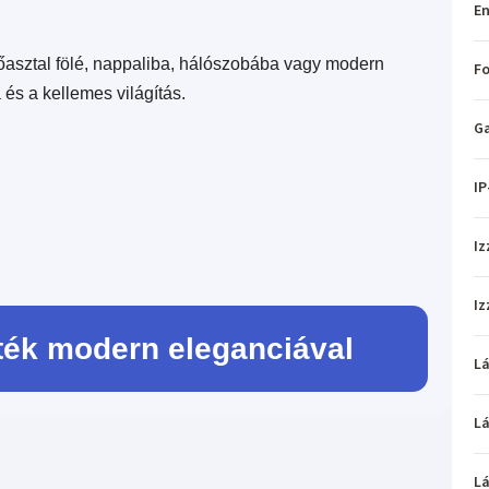
En
asztal fölé, nappaliba, hálószobába vagy modern
Fo
a és a kellemes világítás.
Ga
IP
Iz
Iz
ék modern eleganciával
L
L
L