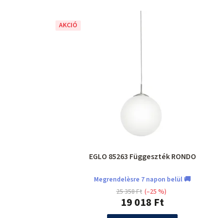
AKCIÓ
EGLO 85263 Függeszték RONDO
Megrendelèsre 7 napon belül 🚚
25 358 Ft
(–25 %)
19 018 Ft