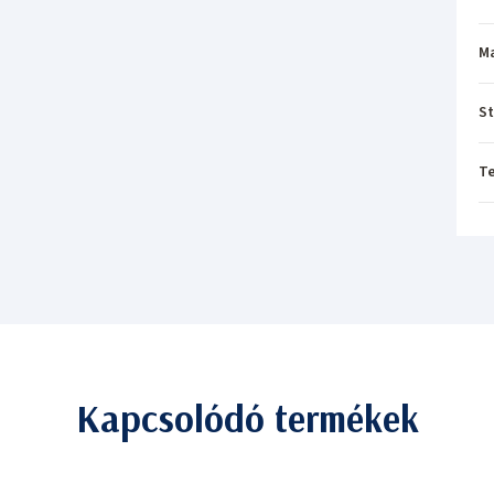
M
St
T
Kapcsolódó termékek