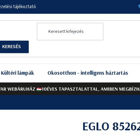
zelési tájékoztató
Kültéri lámpák
Okosotthon - intelligens háztartás
AR WEBÁRUHÁZ
10ÉVES TAPASZTALATTAL, AMIBEN MEGBÍZH
EGLO 8526
A