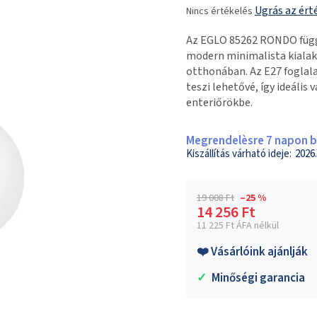
Ugrás az ért
Nincs értékelés
termék
átlagos
Az EGLO 85262 RONDO függe
értékelése
modern minimalista kiala
5-
otthonában. Az E27 foglal
ből
teszi lehetővé, így ideáli
0,0
enteriőrökbe.
csillag.
Megrendelèsre 7 napon be
2026.
19 008 Ft
–25 %
14 256 Ft
11 225 Ft ÁFA nélkül
Egységár:
❤️ Vásárlóink ajánlják
✓
Minőségi garancia