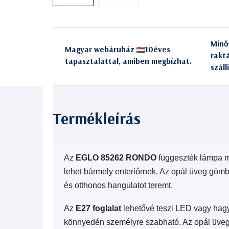
Minő
Magyar webáruház
10éves
rakt
tapasztalattal, amiben megbízhat.
száll
Az
EGLO 85262 RONDO
függeszték lámpa mo
lehet bármely enteriőrnek. Az opál üveg gömb
és otthonos hangulatot teremt.
Az
E27 foglalat
lehetővé teszi LED vagy hagyo
könnyedén személyre szabható. Az opál üveg 