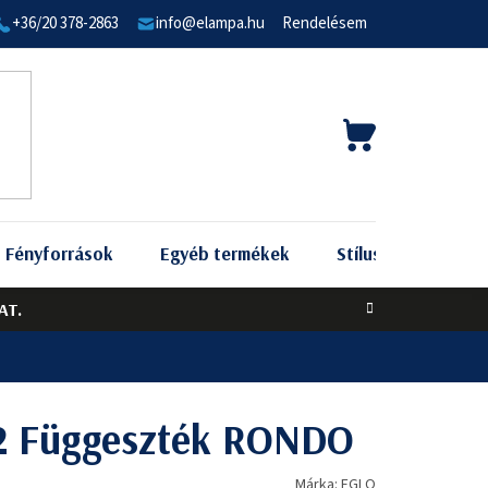
+36/20 378-2863
info@elampa.hu
Rendelésem
KOSÁR
Fényforrások
Egyéb termékek
Stílus szerint
AT.
2 Függeszték RONDO
Márka:
EGLO