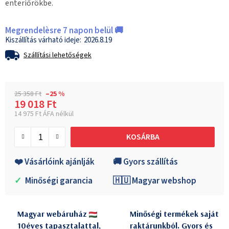
enteriőrökbe.
Megrendelèsre 7 napon belül 🚚
2026.8.19
Szállítási lehetőségek
25 358 Ft
–25 %
19 018 Ft
14 975 Ft ÁFA nélkül
Egységár:
KOSÁRBA
❤️ Vásárlóink ajánlják
🚚 Gyors szállítás
✓
Minőségi garancia
🇭🇺 Magyar webshop
Magyar webáruház
Minőségi termékek saját
10éves tapasztalattal,
raktárunkból. Gyors és