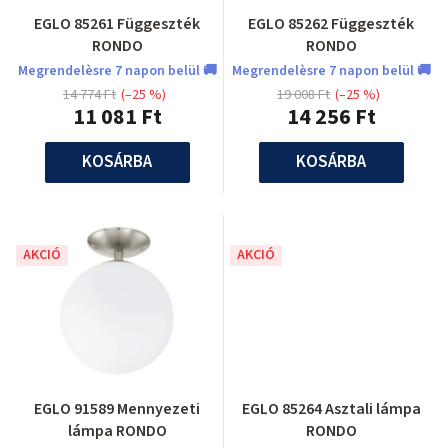
EGLO 85261 Függeszték
EGLO 85262 Függeszték
RONDO
RONDO
Megrendelèsre 7 napon belül 🚚
Megrendelèsre 7 napon belül 🚚
14 774 Ft
(–25 %)
19 008 Ft
(–25 %)
11 081 Ft
14 256 Ft
KOSÁRBA
KOSÁRBA
AKCIÓ
AKCIÓ
EGLO 91589 Mennyezeti
EGLO 85264 Asztali lámpa
lámpa RONDO
RONDO