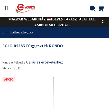
Ugrás
a
fő
KO
Keresés
tartalomhoz
MAGYAR WEBÁRUHÁZ
10ÉVES TAPASZTALATTAL,
AMIBEN MEGBÍZHAT.
Kezdőlap
Beltéri világítás
EGLO 85263 Függeszték RONDO
A
Ugrás az értékeléshez
Nincs értékelés
termék
Márka:
EGLO
átlagos
értékelése
5-
AKCIÓ
ből
0,0
csillag.