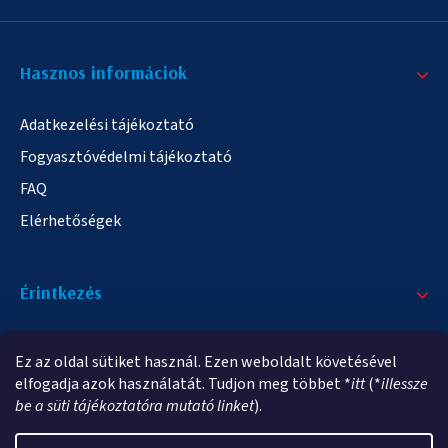
Hasznos informáciok
Adatkezelési tájékoztató
Fogyasztóvédelmi tájékoztató
FAQ
Elérhetőségek
Érintkezés
+36/20 378-2863
Ez az oldal sütiket használ. Ezen weboldalt követésével
info@elampa.hu
elfogadja azok használatát. Tudjon meg többet *
itt
(*
illessze
be a süti tájékoztatóra mutató linket
).