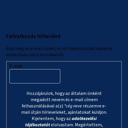
L
á
b
l
Feliratkozás hírlevélre
é
c
Adja meg az e-mail címét, és mi tájékoztatást küldünk
webáruházunk új termékeiről.
E-mail
Hozzájárulok, hogy az általam önként
megadott nevem és e-mail címem
felhasználásával a(z)
*cég neve
részemre e-
mail útján hírleveleket, ajánlatokat küldjön.
Kijelentem, hogy az
adatkezelési
tájékoztatót
elolvastam. Megértettem,