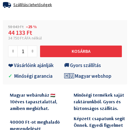
Szállítási lehetőségek
58 843 Ft
–25 %
44 133 Ft
34 750 Ft ÁFA nélkül
Egységár:
KOSÁRBA
❤️ Vásárlóink ajánlják
🚚 Gyors szállítás
✓
Minőségi garancia
🇭🇺 Magyar webshop
Magyar webáruház
Minőségi termékek saját
10éves tapasztalattal,
raktárunkból. Gyors és
amiben megbízhat.
biztonságos szállitás.
Képzett csapatunk segít
40000 Ft-ot meghaladó
Önnek. Egyedi figyelmet
megrendelését