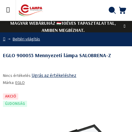
Ugrás
a
fő
KO
Keresés
tartalomhoz
MAGYAR WEBÁRUHÁZ
10ÉVES TAPASZTALATTAL,
AMIBEN MEGBÍZHAT.
Kezdőlap
Beltéri világítás
EGLO 900053 Mennyezeti lámpa SALOBRENA-Z
A
Ugrás az értékeléshez
Nincs értékelés
termék
Márka:
EGLO
átlagos
értékelése
5-
AKCIÓ
ből
ÚJDONSÁG
0,0
csillag.