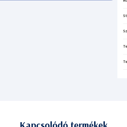
M
St
Sz
T
T
Kapcsolódó termékek