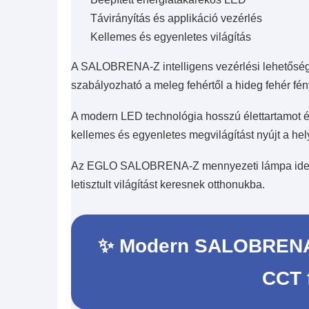
Távirányítás és applikáció vezérlés
Kellemes és egyenletes világítás
A SALOBRENA-Z intelligens vezérlési lehetősé
szabályozható a meleg fehértől a hideg fehér fény
A modern LED technológia hosszú élettartamot é
kellemes és egyenletes megvilágítást nyújt a he
Az EGLO SALOBRENA-Z mennyezeti lámpa ideális
letisztult világítást keresnek otthonukba.
✨ Modern SALOBRENA-
CCT 