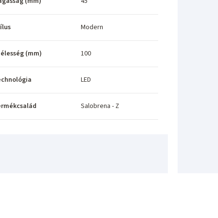
agasság (mm)
45
ílus
Modern
élesség (mm)
100
echnológia
LED
ermékcsalád
Salobrena - Z