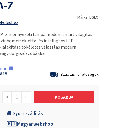
A-Z
Márka:
EGLO
ékeléshez
-Z mennyezeti lámpa modern smart világítási
színhőmérséklettel és intelligens LED
 kialakítása tökéletes választás modern
 vagy dolgozószobákba.
lül 🚚
8.18
Szállítási lehetőségek
KOSÁRBA
🚚 Gyors szállítás
🇭🇺 Magyar webshop