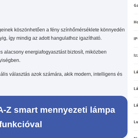
Ga
H
geinek köszönhetően a fény színhőmérséklete könnyedén
ig, így mindig az adott hangulathoz igazítható.
IP
s alacsony energiafogyasztást biztosít, miközben
Iz
lyiségben.
L
 választás azok számára, akik modern, intelligens és
L
L
Z smart mennyezeti lámpa
L
funkcióval