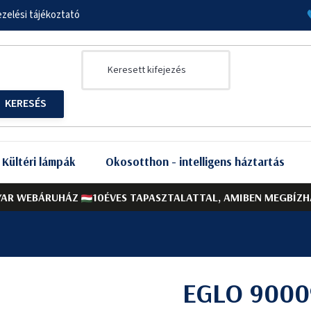
zelési tájékoztató
Kültéri lámpák
Okosotthon - intelligens háztartás
AR WEBÁRUHÁZ
10ÉVES TAPASZTALATTAL, AMIBEN MEGBÍZH
EGLO 9000