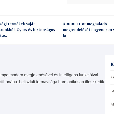
ségi termékek saját
40000 Ft-ot meghaladó
árunkból. Gyors és biztonságos
megrendelését ingyenesen s
itás.
ki
K
 modern megjelenésével és intelligens funkcióival
Ka
 otthonába. Letisztult formavilága harmonikusan illeszkedik
EA
Fé