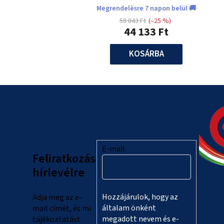
Megrendelèsre 7 napon belül 🚚
58 843 Ft
(–25 %)
44 133 Ft
KOSÁRBA
L
á
b
l
E-mail
Feliratkozás
é
hírlevélre
c
Hozzájárulok, hogy az
Adja meg az e-
általam önként
mail címét, és mi
megadott nevem és e-
tájékoztatást