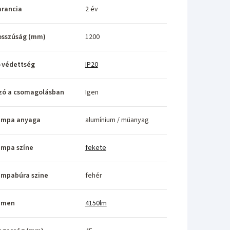
rancia
2 év
osszúság (mm)
1200
-védettség
IP20
zó a csomagolásban
Igen
ámpa anyaga
alumínium / müanyag
ámpa színe
fekete
ámpabúra szine
fehér
umen
4150lm