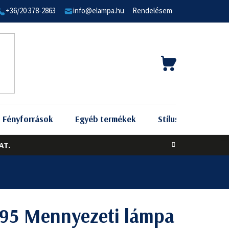
+36/20 378-2863
info@elampa.hu
Rendelésem
KOSÁR
Fényforrások
Egyéb termékek
Stílus szerint
AT.
95 Mennyezeti lámpa