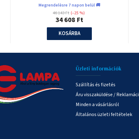
Megrendelèsre 7 napon belül 🚚
46 143 Ft
(–25 %)
34 608 Ft
KOSÁRBA
Üzleti információk
Szállítás és fizetés
Áru visszaküldése / Reklamác
Minden a vásárlásról
Általános üzleti feltételek