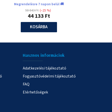
Megrendelèsre 7 napon belül 🚚
58 843 Ft
(–25 %)
44 133 Ft
KOSÁRBA
Hasznos informáciok
Adatkezelési tájékoztató
ió
Fogyasztóvédelmi tájékoztató
FAQ
Elérhetőségek