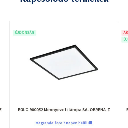
ÚJDONSÁG
AK
Ú
Z
EGLO 900052 Mennyezeti lámpa SALOBRENA-Z
Megrendelèsre 7 napon belül 🚚