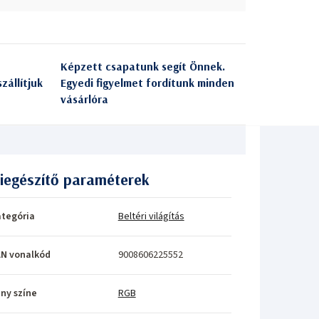
Képzett csapatunk segít Önnek.
zállítjuk
Egyedi figyelmet fordítunk minden
vásárlóra
iegészítő paraméterek
tegória
Beltéri világítás
N vonalkód
9008606225552
ny színe
RGB