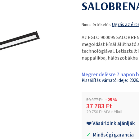
SALOBREN
A
Ugrás az ért
Nincs értékelés
termék
átlagos
Az EGLO 900095 SALOBRENA
értékelése
megoldást kínál állítható 
5-
technológiával. Letisztult
ből
nappalikba, hálószobákba
0,0
csillag.
Megrendelèsre 7 napon be
2026.
50 377 Ft
–25 %
37 783 Ft
29 750 Ft ÁFA nélkül
Egységár:
❤️ Vásárlóink ajánlják
✓
Minőségi garancia