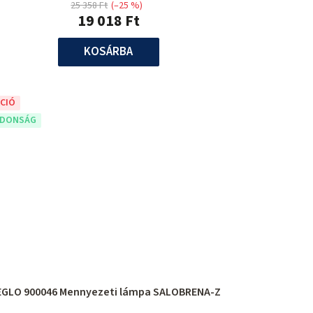
25 358 Ft
(–25 %)
19 018 Ft
KOSÁRBA
CIÓ
JDONSÁG
EGLO 900046 Mennyezeti lámpa SALOBRENA-Z