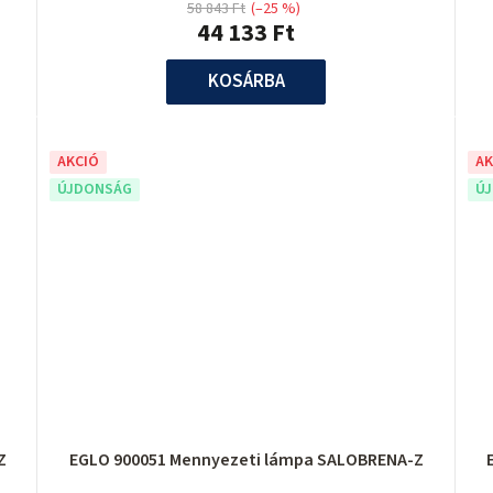
58 843 Ft
(–25 %)
44 133 Ft
KOSÁRBA
AKCIÓ
AK
ÚJDONSÁG
Ú
Z
EGLO 900051 Mennyezeti lámpa SALOBRENA-Z