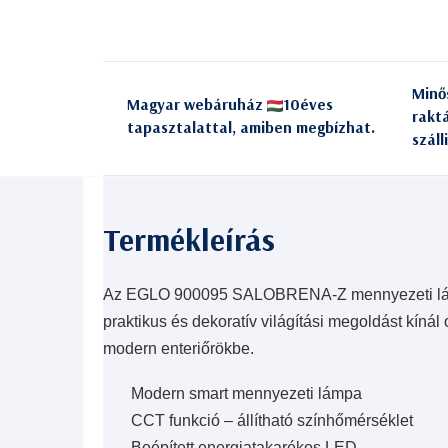
Minő
Magyar webáruház
10éves
rakt
tapasztalattal, amiben megbízhat.
száll
Az EGLO 900095 SALOBRENA-Z mennyezeti lámpa
praktikus és dekoratív világítási megoldást kínál
modern enteriőrökbe.
Modern smart mennyezeti lámpa
CCT funkció – állítható színhőmérséklet
Beépített energiatakarékos LED