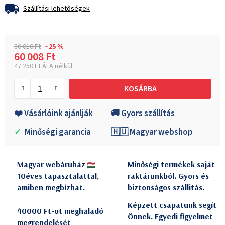
Szállítási lehetőségek
80 010 Ft
–25 %
60 008 Ft
47 250 Ft ÁFA nélkül
Egységár:
KOSÁRBA
❤️ Vásárlóink ajánlják
🚚 Gyors szállítás
✓
Minőségi garancia
🇭🇺 Magyar webshop
Magyar webáruház
Minőségi termékek saját
10éves tapasztalattal,
raktárunkból. Gyors és
amiben megbízhat.
biztonságos szállitás.
Képzett csapatunk segít
40000 Ft-ot meghaladó
Önnek. Egyedi figyelmet
megrendelését