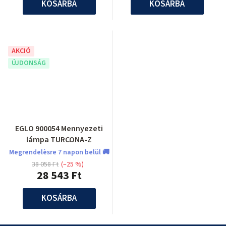
KOSÁRBA
KOSÁRBA
AKCIÓ
ÚJDONSÁG
EGLO 900054 Mennyezeti
lámpa TURCONA-Z
Megrendelèsre 7 napon belül 🚚
38 058 Ft
(–25 %)
28 543 Ft
KOSÁRBA