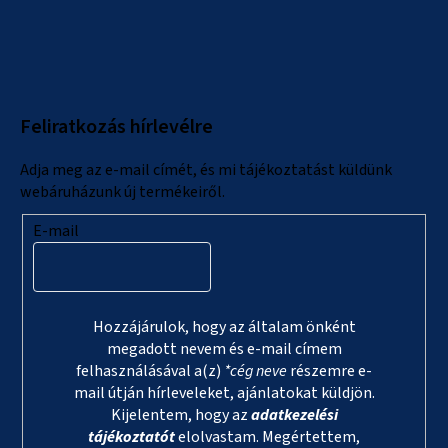
L
á
b
l
Feliratkozás hírlevélre
é
c
Adja meg az e-mail címét, és mi tájékoztatást küldünk
webáruházunk új termékeiről.
E-mail
Hozzájárulok, hogy az általam önként
megadott nevem és e-mail címem
felhasználásával a(z)
*cég neve
részemre e-
mail útján hírleveleket, ajánlatokat küldjön.
Kijelentem, hogy az
adatkezelési
tájékoztatót
elolvastam. Megértettem,