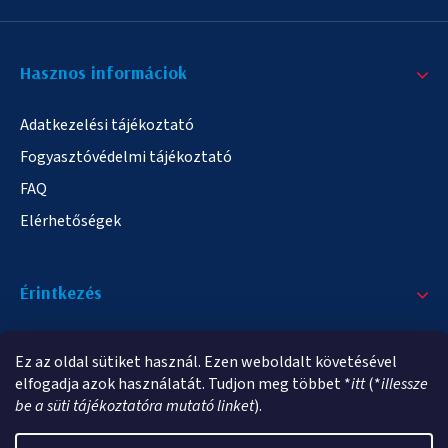
Hasznos informáciok
Adatkezelési tájékoztató
Fogyasztóvédelmi tájékoztató
FAQ
Elérhetőségek
Érintkezés
+36/20 378-2863
Ez az oldal sütiket használ. Ezen weboldalt követésével
info@elampa.hu
elfogadja azok használatát. Tudjon meg többet *
itt
(*
illessze
be a süti tájékoztatóra mutató linket
).