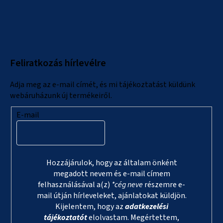
L
á
b
l
Feliratkozás hírlevélre
é
c
Adja meg az e-mail címét, és mi tájékoztatást küldünk
webáruházunk új termékeiről.
E-mail
Hozzájárulok, hogy az általam önként
megadott nevem és e-mail címem
felhasználásával a(z)
*cég neve
részemre e-
mail útján hírleveleket, ajánlatokat küldjön.
Kijelentem, hogy az
adatkezelési
tájékoztatót
elolvastam. Megértettem,