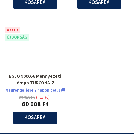
KOSÁRBA
KOSÁRBA
AKCIÓ
ÚJDONSÁG
EGLO 900056 Mennyezeti
lámpa TURCONA-Z
Megrendelèsre 7 napon belül 🚚
80 010 Ft
(–25 %)
60 008 Ft
KOSÁRBA