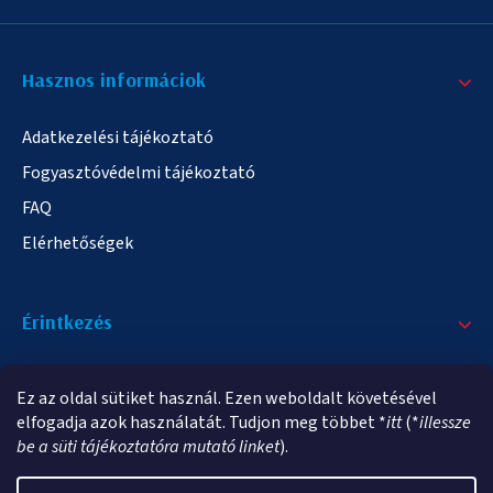
Hasznos informáciok
Adatkezelési tájékoztató
Fogyasztóvédelmi tájékoztató
FAQ
Elérhetőségek
Érintkezés
+36/20 378-2863
Ez az oldal sütiket használ. Ezen weboldalt követésével
info@elampa.hu
elfogadja azok használatát. Tudjon meg többet *
itt
(*
illessze
be a süti tájékoztatóra mutató linket
).