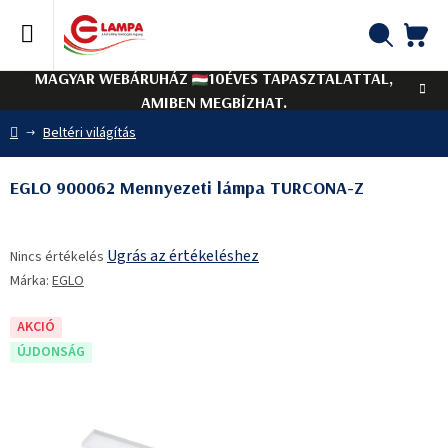
Ugrás
a
fő
KO
Keresés
tartalomhoz
MAGYAR WEBÁRUHÁZ
10ÉVES TAPASZTALATTAL,
AMIBEN MEGBÍZHAT.
Kezdőlap
Beltéri világítás
EGLO 900062 Mennyezeti lámpa TURCONA-Z
A
Ugrás az értékeléshez
Nincs értékelés
termék
Márka:
EGLO
átlagos
értékelése
5-
AKCIÓ
ből
ÚJDONSÁG
0,0
csillag.