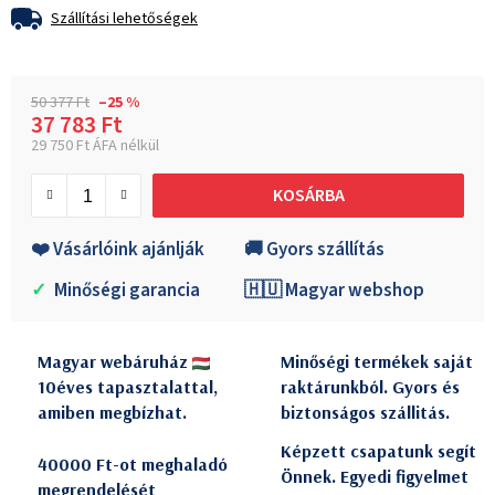
Szállítási lehetőségek
50 377 Ft
–25 %
37 783 Ft
29 750 Ft ÁFA nélkül
Egységár:
KOSÁRBA
❤️ Vásárlóink ajánlják
🚚 Gyors szállítás
✓
Minőségi garancia
🇭🇺 Magyar webshop
Magyar webáruház
Minőségi termékek saját
10éves tapasztalattal,
raktárunkból. Gyors és
amiben megbízhat.
biztonságos szállitás.
Képzett csapatunk segít
40000 Ft-ot meghaladó
Önnek. Egyedi figyelmet
megrendelését