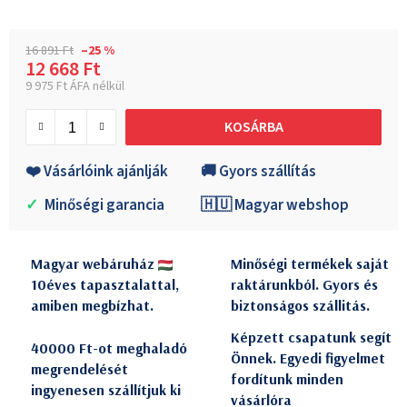
16 891 Ft
–25 %
12 668 Ft
9 975 Ft ÁFA nélkül
Egységár:
KOSÁRBA
❤️ Vásárlóink ajánlják
🚚 Gyors szállítás
✓
Minőségi garancia
🇭🇺 Magyar webshop
Magyar webáruház
Minőségi termékek saját
10éves tapasztalattal,
raktárunkból. Gyors és
amiben megbízhat.
biztonságos szállitás.
Képzett csapatunk segít
40000 Ft-ot meghaladó
Önnek. Egyedi figyelmet
megrendelését
fordítunk minden
ingyenesen szállítjuk ki
vásárlóra