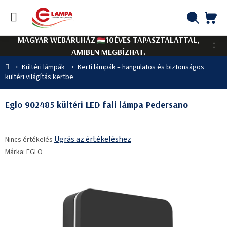
Ugrás
a
fő
KO
Keresés
tartalomhoz
MAGYAR WEBÁRUHÁZ
10ÉVES TAPASZTALATTAL,
AMIBEN MEGBÍZHAT.
Kezdőlap
Kültéri lámpák
Kerti lámpák – hangulatos és biztonságos
kültéri világítás kertbe
Eglo 902485 kültéri LED fali lámpa Pedersano
A
Ugrás az értékeléshez
Nincs értékelés
termék
Márka:
EGLO
átlagos
értékelése
5-
ből
0,0
csillag.