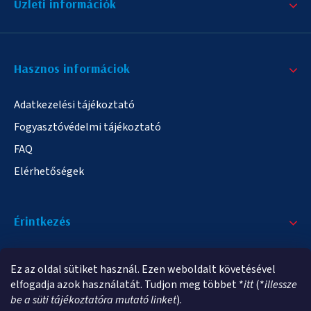
Üzleti információk
Hasznos informáciok
Adatkezelési tájékoztató
Fogyasztóvédelmi tájékoztató
FAQ
Elérhetőségek
Érintkezés
+36/20 378-2863
Ez az oldal sütiket használ. Ezen weboldalt követésével
info@elampa.hu
elfogadja azok használatát. Tudjon meg többet *
itt
(*
illessze
be a süti tájékoztatóra mutató linket
).