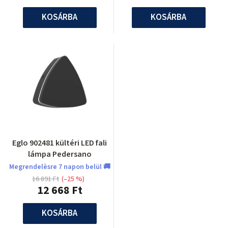
KOSÁRBA
KOSÁRBA
Eglo 902481 kültéri LED fali
lámpa Pedersano
Megrendelèsre 7 napon belül 🚚
16 891 Ft
(–25 %)
12 668 Ft
KOSÁRBA