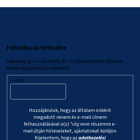
L
á
b
l
Feliratkozás hírlevélre
é
c
Adja meg az e-mail címét, és mi tájékoztatást küldünk
webáruházunk új termékeiről.
E-mail
Hozzájárulok, hogy az általam önként
megadott nevem és e-mail címem
felhasználásával a(z)
*cég neve
részemre e-
mail útján hírleveleket, ajánlatokat küldjön.
Kijelentem, hogy az
adatkezelési