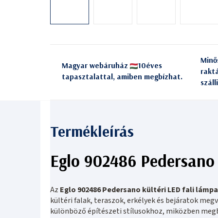
Minő
Magyar webáruház
10éves
rakt
tapasztalattal, amiben megbízhat.
száll
Eglo 902486 Pedersano 
Az
Eglo 902486 Pedersano kültéri LED fali lámpa
kültéri falak, teraszok, erkélyek és bejáratok meg
különböző építészeti stílusokhoz, miközben megbí