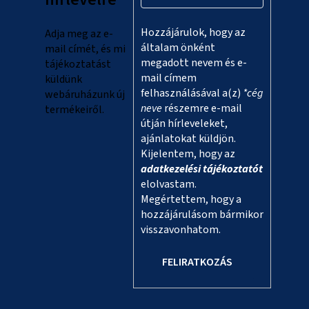
é
c
Hozzájárulok, hogy az
Adja meg az e-
általam önként
mail címét, és mi
megadott nevem és e-
tájékoztatást
mail címem
küldünk
felhasználásával a(z)
*cég
webáruházunk új
neve
részemre e-mail
termékeiről.
útján hírleveleket,
ajánlatokat küldjön.
Kijelentem, hogy az
adatkezelési tájékoztatót
elolvastam.
Megértettem, hogy a
hozzájárulásom bármikor
visszavonhatom.
FELIRATKOZÁS