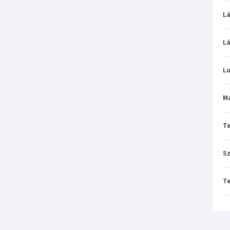
L
L
L
M
T
Sz
Te