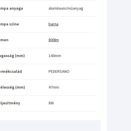
ámpa anyaga
alumínium/műanyag
ámpa színe
barna
umen
800lm
agasság (mm)
140mm
ermékcsalád
PEDERSANO
élesség (mm)
47mm
ljesítmény
8W