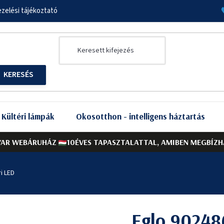
zelési tájékoztató
Kültéri lámpák
Okosotthon - intelligens háztartás
AR WEBÁRUHÁZ
10ÉVES TAPASZTALATTAL, AMIBEN MEGBÍZH
i LED
Eglo 902486