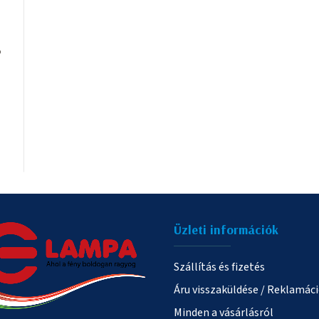
o
Üzleti információk
Szállítás és fizetés
Áru visszaküldése / Reklamác
Minden a vásárlásról