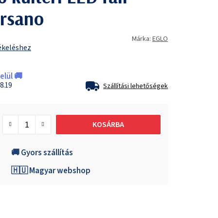
rsano
Márka:
EGLO
ékeléshez
lül 🚚
8.19
Szállítási lehetőségek
KOSÁRBA
🚚 Gyors szállítás
🇭🇺 Magyar webshop