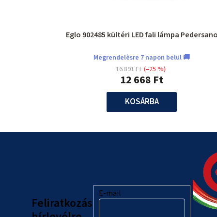
Eglo 902485 kültéri LED fali lámpa Pedersan
Megrendelèsre 7 napon belül 🚚
16 891 Ft
(–25 %)
12 668 Ft
KOSÁRBA
L
á
b
l
E-mail
Feliratkozás
hírlevélre