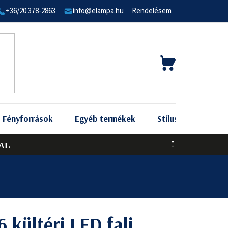
+36/20 378-2863
info@elampa.hu
Rendelésem
KOSÁR
Fényforrások
Egyéb termékek
Stílus szerint
AT.
 kültéri LED fali