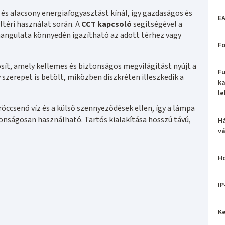
és alacsony energiafogyasztást kínál, így gazdaságos és
EA
téri használat során. A
CCT kapcsoló
segítségével a
 hangulata könnyedén igazítható az adott térhez vagy
Fo
sít, amely kellemes és biztonságos megvilágítást nyújt a
Fu
v szerepet is betölt, miközben diszkréten illeszkedik a
ka
le
öccsenő víz és a külső szennyeződések ellen, így a lámpa
ztonságosan használható. Tartós kialakítása hosszú távú,
H
vá
H
IP
Ke