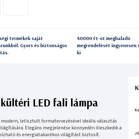
ségi termékek saját
40000 Ft-ot meghaladó
árunkból. Gyors és biztonságos
megrendelését ingyenesen s
itás.
ki
K
kültéri LED fali lámpa
Ka
modern, letisztult formatervezésével ideális választás
világítására. Elegáns megjelenése könnyedén illeszkedik a
Jó
zható és energiatakarékos világítást biztosít.