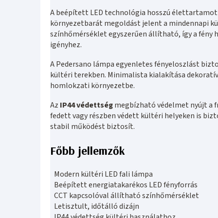
A beépített LED technológia hosszú élettartamot 
környezetbarát megoldást jelent a mindennapi kül
színhőmérséklet egyszerűen állítható, így a fény
igényhez.
A Pedersano lámpa egyenletes fényeloszlást bizto
kültéri terekben. Minimalista kialakítása dekoratí
homlokzati környezetbe.
Az
IP44 védettség
megbízható védelmet nyújt a fr
fedett vagy részben védett kültéri helyeken is bi
stabil működést biztosít.
Főbb jellemzők
Modern kültéri LED fali lámpa
Beépített energiatakarékos LED fényforrás
CCT kapcsolóval állítható színhőmérséklet
Letisztult, időtálló dizájn
IP44 védettség kültéri használathoz