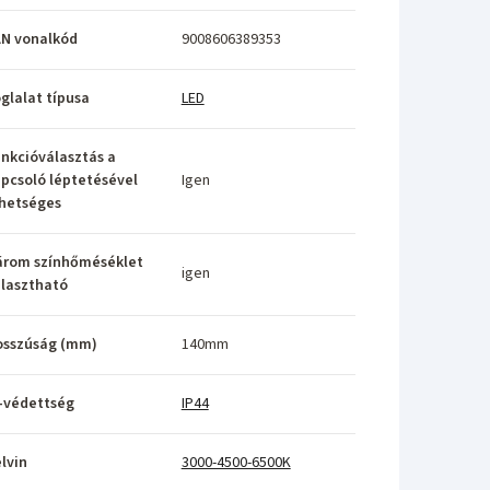
N vonalkód
9008606389353
glalat típusa
LED
nkcióválasztás a
pcsoló léptetésével
Igen
hetséges
árom színhőméséklet
igen
lasztható
osszúság (mm)
140mm
-védettség
IP44
lvin
3000-4500-6500K