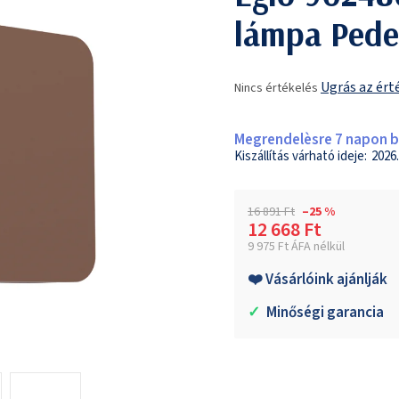
lámpa Pede
A
Ugrás az ért
Nincs értékelés
termék
átlagos
értékelése
Megrendelèsre 7 napon be
5-
2026.
ből
0,0
csillag.
16 891 Ft
–25 %
12 668 Ft
9 975 Ft ÁFA nélkül
Egységár:
❤️ Vásárlóink ajánlják
✓
Minőségi garancia