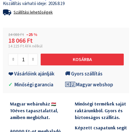
2026.8.19
Szállítási lehetőségek
24 088 Ft
–25 %
18 066 Ft
14 225 Ft ÁFA nélkül
Egységár:
KOSÁRBA
❤️ Vásárlóink ajánlják
🚚 Gyors szállítás
✓
Minőségi garancia
🇭🇺 Magyar webshop
Magyar webáruház
Minőségi termékek saját
10éves tapasztalattal,
raktárunkból. Gyors és
amiben megbízhat.
biztonságos szállitás.
Képzett csapatunk segít
40000 Ft-ot meghaladó