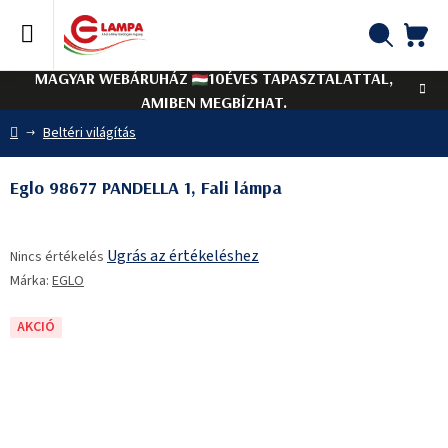
Ugrás
a
fő
KO
Keresés
tartalomhoz
MAGYAR WEBÁRUHÁZ
10ÉVES TAPASZTALATTAL,
AMIBEN MEGBÍZHAT.
Kezdőlap
Beltéri világítás
Eglo 98677 PANDELLA 1, Fali lámpa
A
Ugrás az értékeléshez
Nincs értékelés
termék
Márka:
EGLO
átlagos
értékelése
5-
AKCIÓ
ből
0,0
csillag.