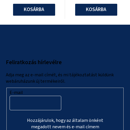
KOSÁRBA
KOSÁRBA
L
á
b
l
Feliratkozás hírlevélre
é
c
Adja meg az e-mail címét, és mi tájékoztatást küldünk
webáruházunk új termékeiről.
E-mail
Hozzájárulok, hogy az általam önként
megadott nevem és e-mail címem