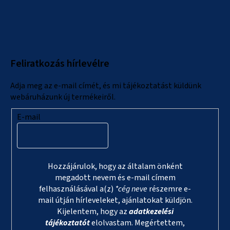
L
á
b
l
Feliratkozás hírlevélre
é
c
Adja meg az e-mail címét, és mi tájékoztatást küldünk
webáruházunk új termékeiről.
E-mail
Hozzájárulok, hogy az általam önként
megadott nevem és e-mail címem
felhasználásával a(z)
*cég neve
részemre e-
mail útján hírleveleket, ajánlatokat küldjön.
Kijelentem, hogy az
adatkezelési
tájékoztatót
elolvastam. Megértettem,