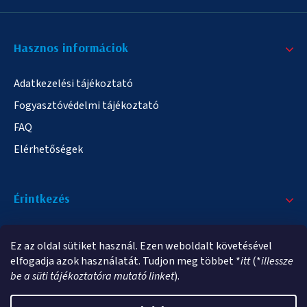
Hasznos informáciok
Adatkezelési tájékoztató
Fogyasztóvédelmi tájékoztató
FAQ
Elérhetőségek
Érintkezés
+36/20 378-2863
Ez az oldal sütiket használ. Ezen weboldalt követésével
info@elampa.hu
elfogadja azok használatát. Tudjon meg többet *
itt
(*
illessze
be a süti tájékoztatóra mutató linket
).