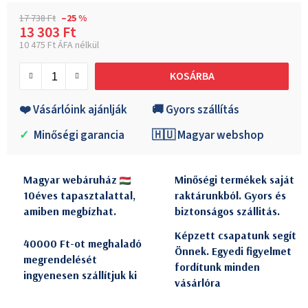
17 738 Ft
–25 %
13 303 Ft
10 475 Ft ÁFA nélkül
Egységár:
KOSÁRBA
❤️ Vásárlóink ajánlják
🚚 Gyors szállítás
✓
Minőségi garancia
🇭🇺 Magyar webshop
Magyar webáruház
Minőségi termékek saját
10éves tapasztalattal,
raktárunkból. Gyors és
amiben megbízhat.
biztonságos szállitás.
Képzett csapatunk segít
40000 Ft-ot meghaladó
Önnek. Egyedi figyelmet
megrendelését
fordítunk minden
ingyenesen szállítjuk ki
vásárlóra