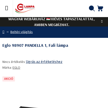
Ugrás
a
fő
KO
Keresés
tartalomhoz
MAGYAR WEBÁRUHÁZ
10ÉVES TAPASZTALATTAL,
AMIBEN MEGBÍZHAT.
Kezdőlap
Beltéri világítás
Eglo 98907 PANDELLA 1, Fali lámpa
A
Ugrás az értékeléshez
Nincs értékelés
termék
Márka:
EGLO
átlagos
értékelése
5-
AKCIÓ
ből
0,0
csillag.