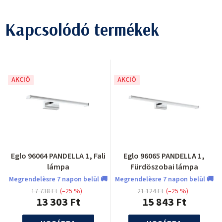
Kapcsolódó termékek
AKCIÓ
AKCIÓ
Eglo 96064 PANDELLA 1, Fali
Eglo 96065 PANDELLA 1,
lámpa
Fürdöszobai lámpa
Megrendelèsre 7 napon belül 🚚
Megrendelèsre 7 napon belül 🚚
17 738 Ft
(–25 %)
21 124 Ft
(–25 %)
13 303 Ft
15 843 Ft