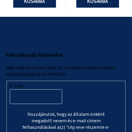
KOSÁRBA
KOSÁRBA
L
á
b
l
Feliratkozás hírlevélre
é
c
Adja meg az e-mail címét, és mi tájékoztatást küldünk
webáruházunk új termékeiről.
E-mail
Hozzájárulok, hogy az általam önként
megadott nevem és e-mail címem
felhasználásával a(z)
*cég neve
részemre e-