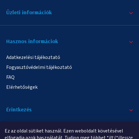
Üzleti információk
Hasznos informáciok
Adatkezelési tájékoztató
Fogyasztóvédelmi tájékoztató
FAQ
Elérhetőségek
Érintkezés
+36/20 378-2863
Ez az oldal sütiket használ. Ezen weboldalt követésével
info@elampa.hu
elfogadja azok használatát. Tudjon meg többet *
itt
(*
illessze