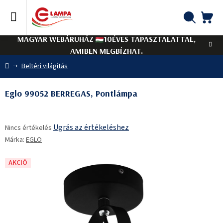
Ugrás
a
fő
KO
Keresés
tartalomhoz
MAGYAR WEBÁRUHÁZ
10ÉVES TAPASZTALATTAL,
AMIBEN MEGBÍZHAT.
Kezdőlap
Beltéri világítás
Eglo 99052 BERREGAS, Pontlámpa
A
Ugrás az értékeléshez
Nincs értékelés
termék
Márka:
EGLO
átlagos
értékelése
5-
AKCIÓ
ből
0,0
csillag.