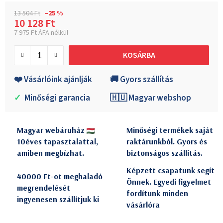
13 504 Ft
–25 %
10 128 Ft
7 975 Ft ÁFA nélkül
Egységár:
KOSÁRBA
❤️ Vásárlóink ajánlják
🚚 Gyors szállítás
✓
Minőségi garancia
🇭🇺 Magyar webshop
Magyar webáruház
Minőségi termékek saját
10éves tapasztalattal,
raktárunkból. Gyors és
amiben megbízhat.
biztonságos szállitás.
Képzett csapatunk segít
40000 Ft-ot meghaladó
Önnek. Egyedi figyelmet
megrendelését
fordítunk minden
ingyenesen szállítjuk ki
vásárlóra