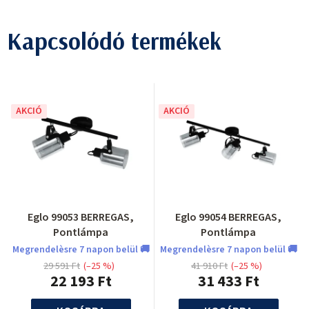
Kapcsolódó termékek
AKCIÓ
AKCIÓ
Eglo 99053 BERREGAS,
Eglo 99054 BERREGAS,
Pontlámpa
Pontlámpa
Megrendelèsre 7 napon belül 🚚
Megrendelèsre 7 napon belül 🚚
29 591 Ft
(–25 %)
41 910 Ft
(–25 %)
22 193 Ft
31 433 Ft