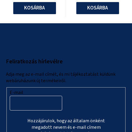
KOSÁRBA
KOSÁRBA
L
á
b
l
Feliratkozás hírlevélre
é
c
Adja meg az e-mail címét, és mi tájékoztatást küldünk
webáruházunk új termékeiről.
E-mail
Hozzájárulok, hogy az általam önként
megadott nevem és e-mail címem