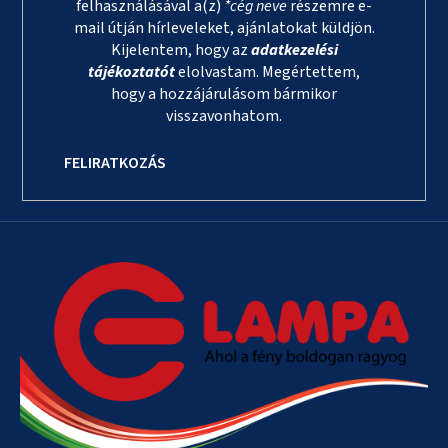
felhasználásával a(z)
*cég neve
részemre e-
mail útján hírleveleket, ajánlatokat küldjön.
Kijelentem, hogy az
adatkezelési
tájékoztatót
elolvastam. Megértettem,
hogy a hozzájárulásom bármikor
visszavonhatom.
FELIRATKOZÁS