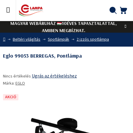
Ugrás
a
fő
KO
Keresés
tartalomhoz
MAGYAR WEBÁRUHÁZ
10ÉVES TAPASZTALATTAL,
AMIBEN MEGBÍZHAT.
Kezdőlap
Beltéri világítás
Spotlámpák
2 izzós spotlámpa
Eglo 99053 BERREGAS, Pontlámpa
A
Ugrás az értékeléshez
Nincs értékelés
termék
Márka:
EGLO
átlagos
értékelése
5-
AKCIÓ
ből
0,0
csillag.