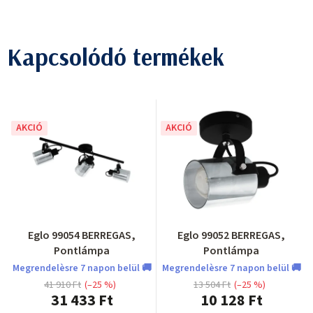
Kapcsolódó termékek
AKCIÓ
AKCIÓ
Eglo 99054 BERREGAS,
Eglo 99052 BERREGAS,
Pontlámpa
Pontlámpa
Megrendelèsre 7 napon belül 🚚
Megrendelèsre 7 napon belül 🚚
41 910 Ft
(–25 %)
13 504 Ft
(–25 %)
31 433 Ft
10 128 Ft