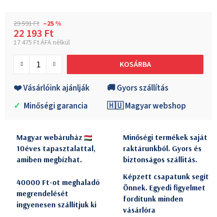
29 591 Ft
–25 %
22 193 Ft
17 475 Ft ÁFA nélkül
Egységár:
KOSÁRBA
❤️ Vásárlóink ajánlják
🚚 Gyors szállítás
✓
Minőségi garancia
🇭🇺 Magyar webshop
Magyar webáruház
Minőségi termékek saját
10éves tapasztalattal,
raktárunkból. Gyors és
amiben megbízhat.
biztonságos szállitás.
Képzett csapatunk segít
40000 Ft-ot meghaladó
Önnek. Egyedi figyelmet
megrendelését
fordítunk minden
ingyenesen szállítjuk ki
vásárlóra