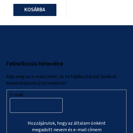
KOSÁRBA
L
á
b
l
Feliratkozás hírlevélre
é
c
Adja meg az e-mail címét, és mi tájékoztatást küldünk
webáruházunk új termékeiről.
E-mail
Hozzájárulok, hogy az általam önként
megadott nevem és e-mail címem