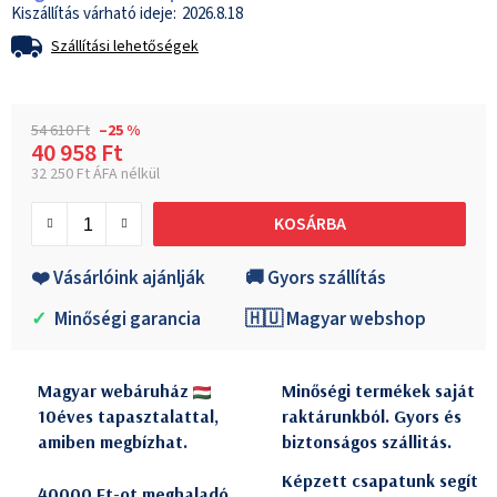
2026.8.18
Szállítási lehetőségek
54 610 Ft
–25 %
40 958 Ft
32 250 Ft ÁFA nélkül
Egységár:
KOSÁRBA
❤️ Vásárlóink ajánlják
🚚 Gyors szállítás
✓
Minőségi garancia
🇭🇺 Magyar webshop
Magyar webáruház
Minőségi termékek saját
10éves tapasztalattal,
raktárunkból. Gyors és
amiben megbízhat.
biztonságos szállitás.
Képzett csapatunk segít
40000 Ft-ot meghaladó