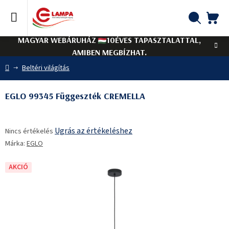
Ugrás
a
fő
KO
Keresés
tartalomhoz
MAGYAR WEBÁRUHÁZ
10ÉVES TAPASZTALATTAL,
AMIBEN MEGBÍZHAT.
Kezdőlap
Beltéri világítás
EGLO 99345 Függeszték CREMELLA
A
Ugrás az értékeléshez
Nincs értékelés
termék
Márka:
EGLO
átlagos
értékelése
5-
AKCIÓ
ből
0,0
csillag.