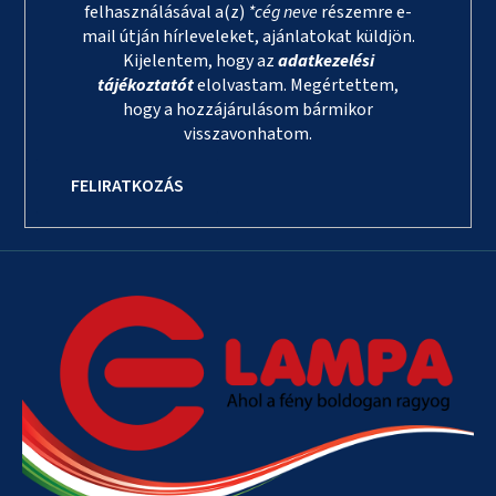
felhasználásával a(z)
*cég neve
részemre e-
mail útján hírleveleket, ajánlatokat küldjön.
Kijelentem, hogy az
adatkezelési
tájékoztatót
elolvastam. Megértettem,
hogy a hozzájárulásom bármikor
visszavonhatom.
FELIRATKOZÁS