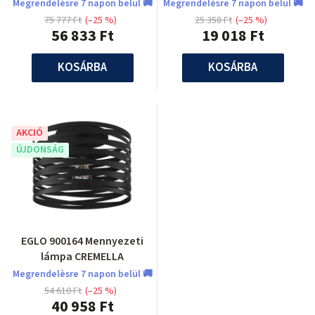
Megrendelèsre 7 napon belül 🚚
Megrendelèsre 7 napon belül 🚚
75 777 Ft
(–25 %)
25 358 Ft
(–25 %)
56 833 Ft
19 018 Ft
KOSÁRBA
KOSÁRBA
AKCIÓ
ÚJDONSÁG
EGLO 900164 Mennyezeti
lámpa CREMELLA
Megrendelèsre 7 napon belül 🚚
54 610 Ft
(–25 %)
40 958 Ft