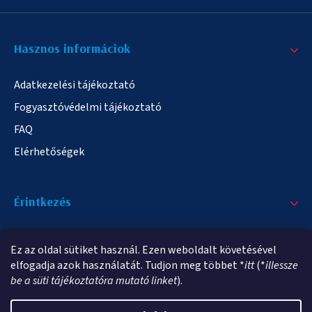
Hasznos informáciok
Adatkezelési tájékoztató
Fogyasztóvédelmi tájékoztató
FAQ
Elérhetőségek
Érintkezés
+36/20 378-2863
Ez az oldal sütiket használ. Ezen weboldalt követésével
info@elampa.hu
elfogadja azok használatát. Tudjon meg többet *
itt
(*
illessze
be a süti tájékoztatóra mutató linket
).