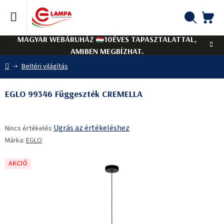
Ugrás
a
fő
KO
Keresés
tartalomhoz
MAGYAR WEBÁRUHÁZ
10ÉVES TAPASZTALATTAL,
AMIBEN MEGBÍZHAT.
Kezdőlap
Beltéri világítás
EGLO 99346 Függeszték CREMELLA
A
Ugrás az értékeléshez
Nincs értékelés
termék
Márka:
EGLO
átlagos
értékelése
5-
AKCIÓ
ből
0,0
csillag.