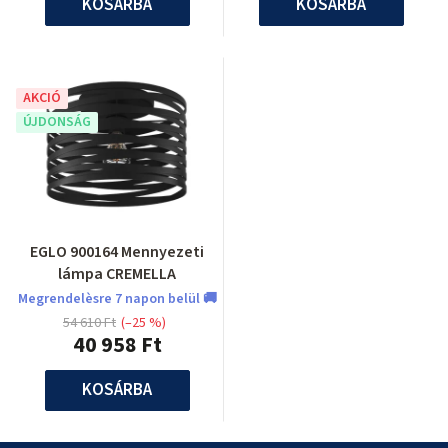
KOSÁRBA
KOSÁRBA
AKCIÓ
ÚJDONSÁG
EGLO 900164 Mennyezeti
lámpa CREMELLA
Megrendelèsre 7 napon belül 🚚
54 610 Ft
(–25 %)
40 958 Ft
KOSÁRBA