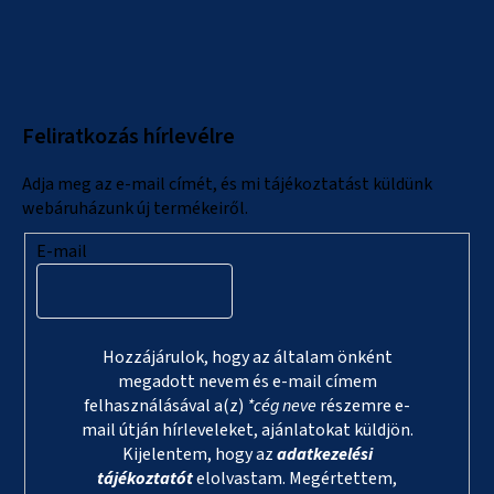
L
á
b
l
Feliratkozás hírlevélre
é
c
Adja meg az e-mail címét, és mi tájékoztatást küldünk
webáruházunk új termékeiről.
E-mail
Hozzájárulok, hogy az általam önként
megadott nevem és e-mail címem
felhasználásával a(z)
*cég neve
részemre e-
mail útján hírleveleket, ajánlatokat küldjön.
Kijelentem, hogy az
adatkezelési
tájékoztatót
elolvastam. Megértettem,