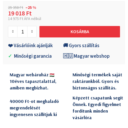
25 358 Ft
–25 %
19 018 Ft
14 975 Ft ÁFA nélkül
Egységár:
KOSÁRBA
❤️ Vásárlóink ajánlják
🚚 Gyors szállítás
✓
Minőségi garancia
🇭🇺 Magyar webshop
Magyar webáruház
Minőségi termékek saját
10éves tapasztalattal,
raktárunkból. Gyors és
amiben megbízhat.
biztonságos szállitás.
Képzett csapatunk segít
40000 Ft-ot meghaladó
Önnek. Egyedi figyelmet
megrendelését
fordítunk minden
ingyenesen szállítjuk ki
vásárlóra