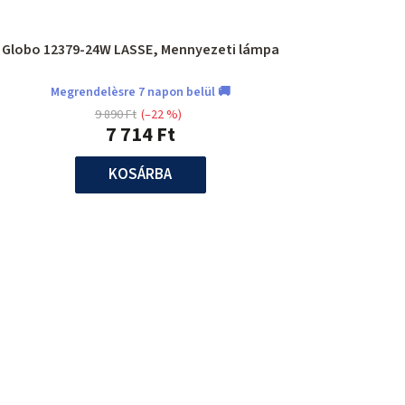
Globo 12379-24W LASSE, Mennyezeti lámpa
Megrendelèsre 7 napon belül 🚚
9 890 Ft
(–22 %)
7 714 Ft
KOSÁRBA