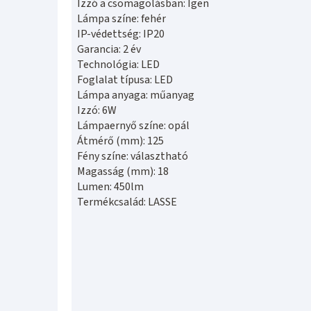
Izzó a csomagolásban: Igen
Lámpa színe: fehér
IP-védettség: IP20
Garancia: 2 év
Technológia: LED
Foglalat típusa: LED
Lámpa anyaga: műanyag
Izzó: 6W
Lámpaernyő színe: opál
Átmérő (mm): 125
Fény színe: választható
Magasság (mm): 18
Lumen: 450lm
Termékcsalád: LASSE