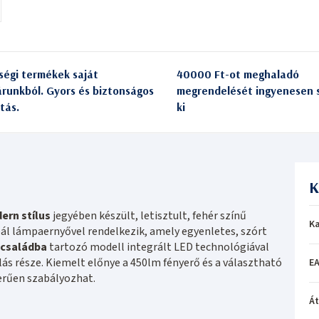
ségi termékek saját
40000 Ft-ot meghaladó
árunkból. Gyors és biztonságos
megrendelését ingyenesen s
itás.
ki
K
ern stílus
jegyében készült, letisztult, fehér színű
Ka
ál lámpaernyővel rendelkezik, amely egyenletes, szórt
családba
tartozó modell integrált LED technológiával
ás része. Kiemelt előnye a 450lm fényerő és a választható
EA
zerűen szabályozhat.
Á