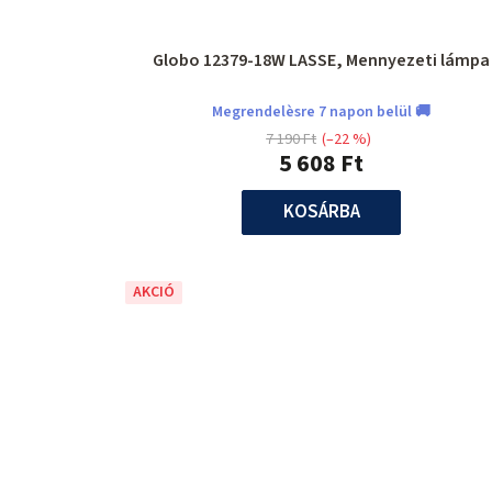
Globo 12379-18W LASSE, Mennyezeti lámpa
Megrendelèsre 7 napon belül 🚚
7 190 Ft
(–22 %)
5 608 Ft
KOSÁRBA
AKCIÓ