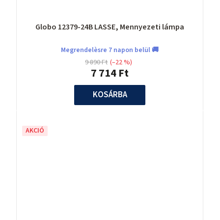
Globo 12379-24B LASSE, Mennyezeti lámpa
Megrendelèsre 7 napon belül 🚚
9 890 Ft
(–22 %)
7 714 Ft
KOSÁRBA
AKCIÓ