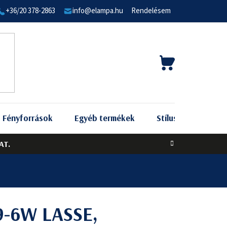
+36/20 378-2863
info@elampa.hu
Rendelésem
KOSÁR
Fényforrások
Egyéb termékek
Stílus szerint
AT.
9-6W LASSE,