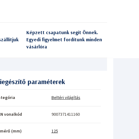
Képzett csapatunk segít Önnek.
zállítjuk
Egyedi figyelmet fordítunk minden
vásárlóra
iegészítő paraméterek
tegória
Beltéri világítás
N vonalkód
9007371411160
tmérő (mm)
125