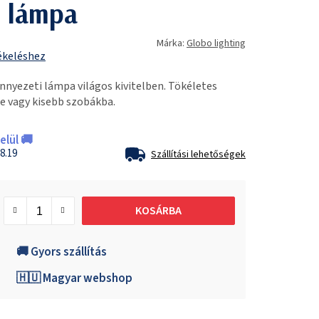
 lámpa
Márka:
Globo lighting
ékeléshez
nyezeti lámpa világos kivitelben. Tökéletes
be vagy kisebb szobákba.
lül 🚚
8.19
Szállítási lehetőségek
KOSÁRBA
🚚 Gyors szállítás
🇭🇺 Magyar webshop