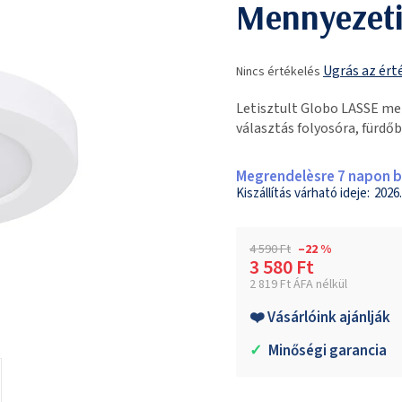
Mennyezeti
A
Ugrás az ért
Nincs értékelés
termék
átlagos
Letisztult Globo LASSE men
értékelése
választás folyosóra, fürdő
5-
ből
0,0
Megrendelèsre 7 napon be
csillag.
2026.
4 590 Ft
–22 %
3 580 Ft
2 819 Ft ÁFA nélkül
Egységár:
❤️ Vásárlóink ajánlják
✓
Minőségi garancia