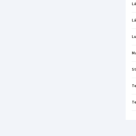
L
L
L
M
St
T
T