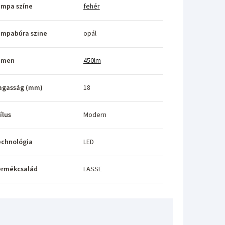
ámpa színe
fehér
ámpabúra szine
opál
umen
450lm
agasság (mm)
18
ílus
Modern
echnológia
LED
ermékcsalád
LASSE