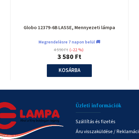
Globo 12379-6B LASSE, Mennyezeti lámpa
Megrendelèsre 7 napon belül 🚚
4 590 Ft
(–22 %)
3 580 Ft
KOSÁRBA
Üzleti információk
Szállítás és fizetés
Áru visszaküldése / Reklamác