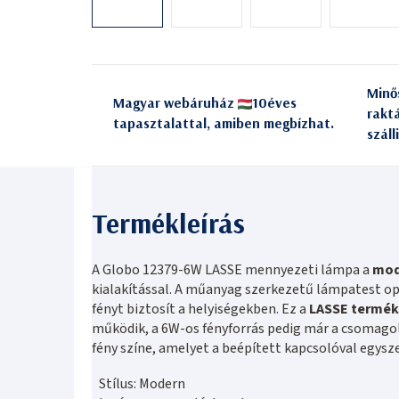
Minő
Magyar webáruház
10éves
rakt
tapasztalattal, amiben megbízhat.
száll
A Globo 12379-6W LASSE mennyezeti lámpa a
mod
kialakítással. A műanyag szerkezetű lámpatest op
fényt biztosít a helyiségekben. Ez a
LASSE termék
működik, a 6W-os fényforrás pedig már a csomagol
fény színe, amelyet a beépített kapcsolóval egys
Stílus: Modern