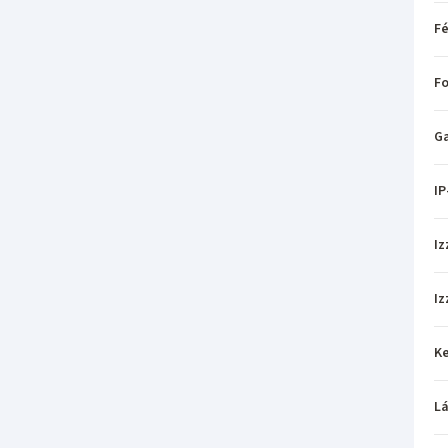
Fé
Fo
Ga
IP
Iz
Iz
Ke
L