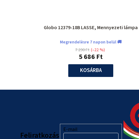
Globo 12379-18B LASSE, Mennyezeti lámpa
Megrendelèsre 7 napon belül 🚚
7 290 Ft
(–22 %)
5 686 Ft
KOSÁRBA
L
á
b
l
E-mail
Feliratkozás