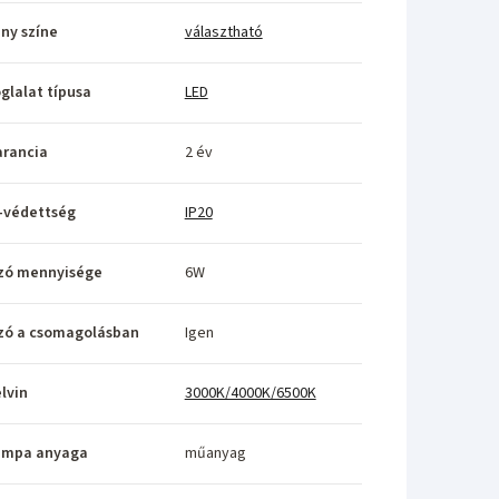
ny színe
választható
glalat típusa
LED
rancia
2 év
-védettség
IP20
zó mennyisége
6W
zó a csomagolásban
Igen
lvin
3000K/4000K/6500K
ámpa anyaga
műanyag