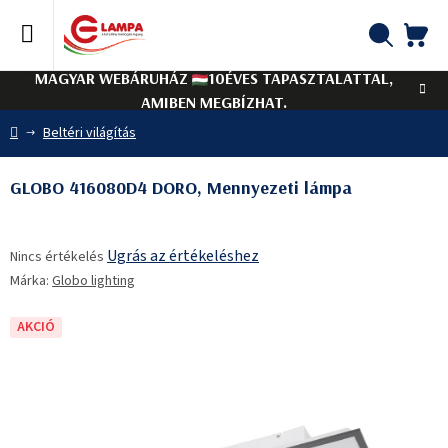
Ugrás
a
fő
KO
Keresés
tartalomhoz
MAGYAR WEBÁRUHÁZ
10ÉVES TAPASZTALATTAL,
AMIBEN MEGBÍZHAT.
Kezdőlap
Beltéri világítás
GLOBO 416080D4 DORO, Mennyezeti lámpa
A
Ugrás az értékeléshez
Nincs értékelés
termék
Márka:
Globo lighting
átlagos
értékelése
5-
AKCIÓ
ből
0,0
csillag.