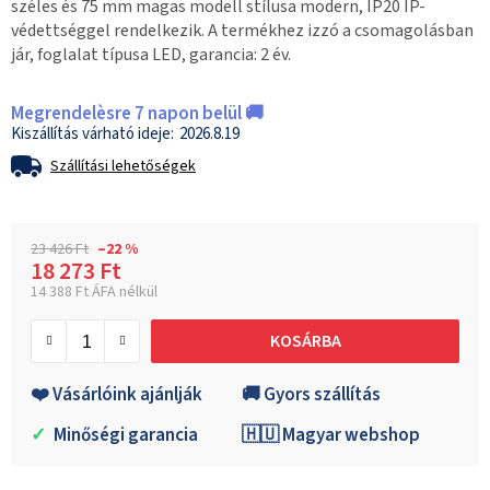
széles és 75 mm magas modell stílusa modern, IP20 IP-
védettséggel rendelkezik. A termékhez izzó a csomagolásban
jár, foglalat típusa LED, garancia: 2 év.
Megrendelèsre 7 napon belül 🚚
2026.8.19
Szállítási lehetőségek
23 426 Ft
–22 %
18 273 Ft
14 388 Ft ÁFA nélkül
Egységár:
KOSÁRBA
❤️ Vásárlóink ajánlják
🚚 Gyors szállítás
✓
Minőségi garancia
🇭🇺 Magyar webshop