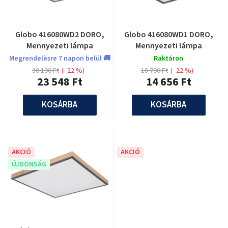
Globo 416080WD2 DORO,
Globo 416080WD1 DORO,
Mennyezeti lámpa
Mennyezeti lámpa
Megrendelèsre 7 napon belül 🚚
Raktáron
30 190 Ft
(–22 %)
18 790 Ft
(–22 %)
23 548 Ft
14 656 Ft
KOSÁRBA
KOSÁRBA
AKCIÓ
AKCIÓ
ÚJDONSÁG