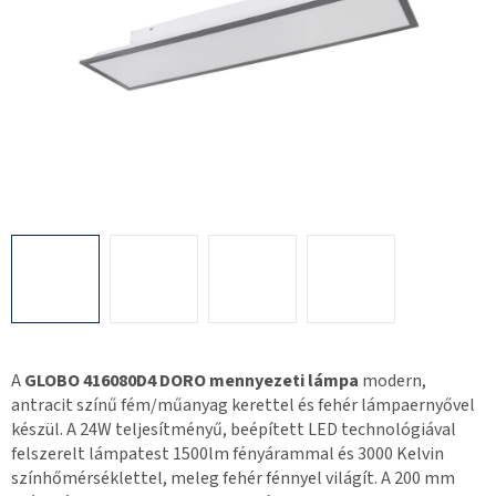
A
GLOBO 416080D4 DORO mennyezeti lámpa
modern,
antracit színű fém/műanyag kerettel és fehér lámpaernyővel
készül. A 24W teljesítményű, beépített LED technológiával
felszerelt lámpatest 1500lm fényárammal és 3000 Kelvin
színhőmérséklettel, meleg fehér fénnyel világít. A 200 mm