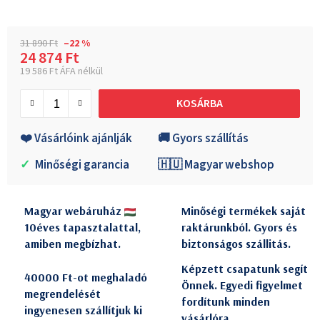
31 890 Ft
–22 %
24 874 Ft
19 586 Ft ÁFA nélkül
Egységár:
KOSÁRBA
❤️ Vásárlóink ajánlják
🚚 Gyors szállítás
✓
Minőségi garancia
🇭🇺 Magyar webshop
Magyar webáruház
Minőségi termékek saját
10éves tapasztalattal,
raktárunkból. Gyors és
amiben megbízhat.
biztonságos szállitás.
Képzett csapatunk segít
40000 Ft-ot meghaladó
Önnek. Egyedi figyelmet
megrendelését
fordítunk minden
ingyenesen szállítjuk ki
vásárlóra