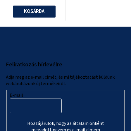
KOSÁRBA
L
á
b
l
Feliratkozás hírlevélre
é
c
Adja meg az e-mail címét, és mi tájékoztatást küldünk
webáruházunk új termékeiről.
E-mail
Hozzájárulok, hogy az általam önként
megadott nevem és e-mail címem