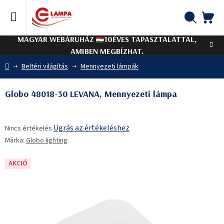
Ugrás
a
fő
KO
Keresés
tartalomhoz
MAGYAR WEBÁRUHÁZ
10ÉVES TAPASZTALATTAL,
AMIBEN MEGBÍZHAT.
Kezdőlap
Beltéri világítás
Mennyezeti lámpák
Globo 48018-30 LEVANA, Mennyezeti lámpa
A
Ugrás az értékeléshez
Nincs értékelés
termék
Márka:
Globo lighting
átlagos
értékelése
5-
AKCIÓ
ből
0,0
csillag.