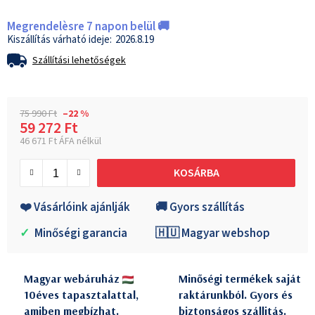
Megrendelèsre 7 napon belül 🚚
2026.8.19
Szállítási lehetőségek
75 990 Ft
–22 %
59 272 Ft
46 671 Ft ÁFA nélkül
Egységár:
KOSÁRBA
❤️ Vásárlóink ajánlják
🚚 Gyors szállítás
✓
Minőségi garancia
🇭🇺 Magyar webshop
Magyar webáruház
Minőségi termékek saját
10éves tapasztalattal,
raktárunkból. Gyors és
amiben megbízhat.
biztonságos szállitás.