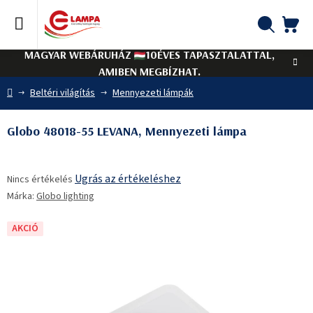
Ugrás
a
fő
KO
Keresés
tartalomhoz
MAGYAR WEBÁRUHÁZ
10ÉVES TAPASZTALATTAL,
AMIBEN MEGBÍZHAT.
Kezdőlap
Beltéri világítás
Mennyezeti lámpák
Globo 48018-55 LEVANA, Mennyezeti lámpa
A
Ugrás az értékeléshez
Nincs értékelés
termék
Márka:
Globo lighting
átlagos
értékelése
5-
AKCIÓ
ből
0,0
csillag.