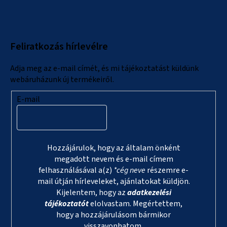
á
b
l
Feliratkozás hírlevélre
é
c
Adja meg az e-mail címét, és mi tájékoztatást küldünk
webáruházunk új termékeiről.
E-mail
Hozzájárulok, hogy az általam önként
megadott nevem és e-mail címem
felhasználásával a(z)
*cég neve
részemre e-
mail útján hírleveleket, ajánlatokat küldjön.
Kijelentem, hogy az
adatkezelési
tájékoztatót
elolvastam. Megértettem,
hogy a hozzájárulásom bármikor
visszavonhatom.