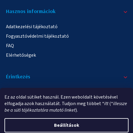
Hasznos informáciok
Adatkezelési tájékoztató
Fogyasztóvédelmi tájékoztató
FAQ
Elérhetőségek
Érintkezés
+36/20 378-2863
Ez az oldal sütiket használ. Ezen weboldalt követésével
info@elampa.hu
elfogadja azok használatát. Tudjon meg többet *
itt
(*
illessze
be a süti tájékoztatóra mutató linket
).
Beállítások
Copyright 2026
elampa.hu
. Minden jog fenntartva.