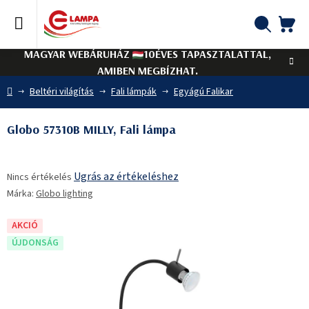
Ugrás
a
fő
KO
Keresés
tartalomhoz
MAGYAR WEBÁRUHÁZ
10ÉVES TAPASZTALATTAL,
AMIBEN MEGBÍZHAT.
Kezdőlap
Beltéri világítás
Fali lámpák
Egyágú Falikar
Globo 57310B MILLY, Fali lámpa
A
Ugrás az értékeléshez
Nincs értékelés
termék
Márka:
Globo lighting
átlagos
értékelése
5-
AKCIÓ
ből
ÚJDONSÁG
0,0
csillag.