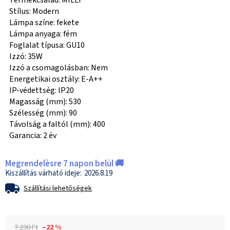
Termékcsalád: MILLY
Stílus: Modern
Lámpa színe: fekete
Lámpa anyaga: fém
Foglalat típusa: GU10
Izzó: 35W
Izzó a csomagolásban: Nem
Energetikai osztály: E-A++
IP-védettség: IP20
Magasság (mm): 530
Szélesség (mm): 90
Távolság a faltól (mm): 400
Garancia: 2 év
Megrendelèsre 7 napon belül 🚚
2026.8.19
Szállítási lehetőségek
7 290 Ft
–22 %