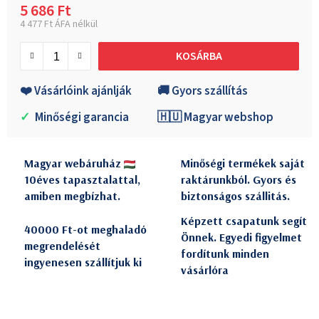
5 686 Ft
4 477 Ft ÁFA nélkül
Egységár:
KOSÁRBA
❤️ Vásárlóink ajánlják
🚚 Gyors szállítás
✓
Minőségi garancia
🇭🇺 Magyar webshop
Magyar webáruház
Minőségi termékek saját
10éves tapasztalattal,
raktárunkból. Gyors és
amiben megbízhat.
biztonságos szállitás.
Képzett csapatunk segít
40000 Ft-ot meghaladó
Önnek. Egyedi figyelmet
megrendelését
fordítunk minden
ingyenesen szállítjuk ki
vásárlóra