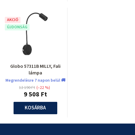
AKCIÓ
ÚJDONSÁG
Globo 57311B MILLY, Fali
lámpa
Megrendelèsre 7 napon belül 🚚
12 190 Ft
(–22 %)
9 508 Ft
KOSÁRBA
L