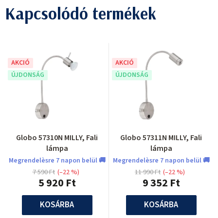
Kapcsolódó termékek
AKCIÓ
AKCIÓ
ÚJDONSÁG
ÚJDONSÁG
Globo 57310N MILLY, Fali
Globo 57311N MILLY, Fali
lámpa
lámpa
Megrendelèsre 7 napon belül 🚚
Megrendelèsre 7 napon belül 🚚
7 590 Ft
(–22 %)
11 990 Ft
(–22 %)
5 920 Ft
9 352 Ft
KOSÁRBA
KOSÁRBA