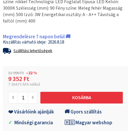
színe: nikkel Technológia: LED Foglalat típusa: LED Kelvin:
3000K Szélesség (mm): 90 Fény színe: Meleg fehér Magasság
(mm): 500 Izzó: 3W Energetikai osztály: A - A++ Távolság a
faltól (mm): 400
Megrendelèsre 7 napon belül 🚚
2026.8.18
Szállítási lehetőségek
11 990 Ft
–22 %
9 352 Ft
7 364 Ft ÁFA nélkül
Egységár:
KOSÁRBA
❤️ Vásárlóink ajánlják
🚚 Gyors szállítás
✓
Minőségi garancia
🇭🇺 Magyar webshop