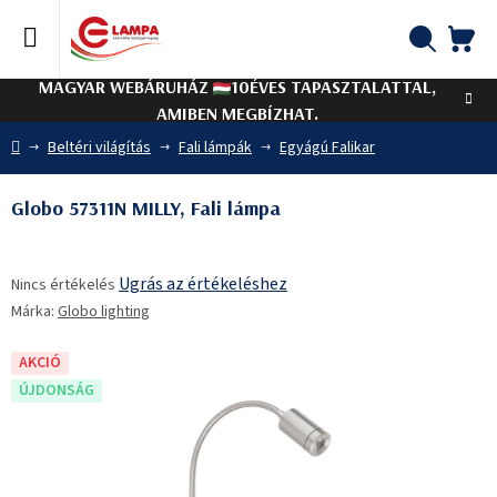
Ugrás
a
fő
KO
Keresés
tartalomhoz
MAGYAR WEBÁRUHÁZ
10ÉVES TAPASZTALATTAL,
AMIBEN MEGBÍZHAT.
Kezdőlap
Beltéri világítás
Fali lámpák
Egyágú Falikar
Globo 57311N MILLY, Fali lámpa
A
Ugrás az értékeléshez
Nincs értékelés
termék
Márka:
Globo lighting
átlagos
értékelése
5-
AKCIÓ
ből
ÚJDONSÁG
0,0
csillag.