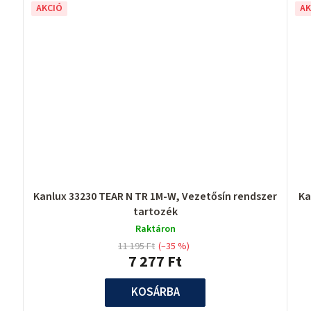
AKCIÓ
AK
Kanlux 33230 TEAR N TR 1M-W, Vezetősín rendszer
Ka
tartozék
Raktáron
11 195 Ft
(–35 %)
7 277 Ft
KOSÁRBA