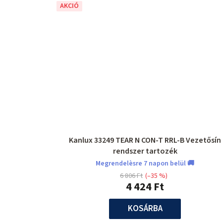
AKCIÓ
Kanlux 33249 TEAR N CON-T RRL-B Vezetősín
rendszer tartozék
Megrendelèsre 7 napon belül 🚚
6 806 Ft
(–35 %)
4 424 Ft
KOSÁRBA