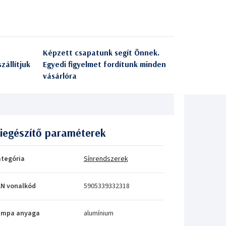
Képzett csapatunk segít Önnek.
zállítjuk
Egyedi figyelmet fordítunk minden
vásárlóra
iegészítő paraméterek
tegória
Sínrendszerek
N vonalkód
5905339332318
ámpa anyaga
alumínium