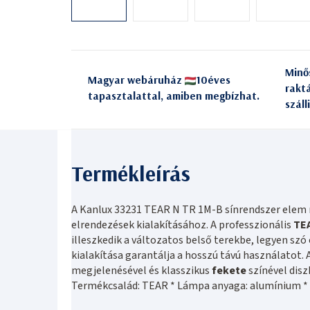
Minő
Magyar webáruház
10éves
rakt
tapasztalattal, amiben megbízhat.
száll
A Kanlux 33231 TEAR N TR 1M-B sínrendszer elem 
elrendezések kialakításához. A professzionális
TE
illeszkedik a változatos belső terekbe, legyen szó
kialakítása garantálja a hosszú távú használatot.
megjelenésével és klasszikus
fekete
színével disz
Termékcsalád: TEAR * Lámpa anyaga: alumínium * 