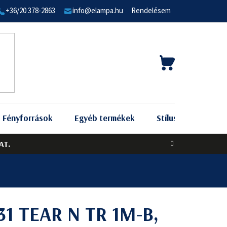
+36/20 378-2863
info@elampa.hu
Rendelésem
KOSÁR
Fényforrások
Egyéb termékek
Stílus szerint
AT.
31 TEAR N TR 1M-B,