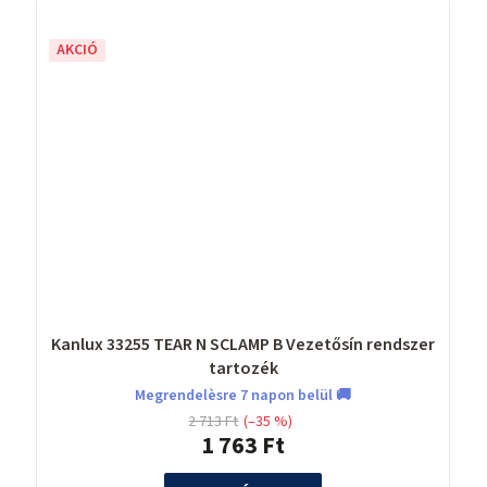
AKCIÓ
Kanlux 33255 TEAR N SCLAMP B Vezetősín rendszer
tartozék
Megrendelèsre 7 napon belül 🚚
2 713 Ft
(–35 %)
1 763 Ft