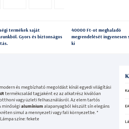
ségi termékek saját
40000 Ft-ot meghaladó
árunkból. Gyors és biztonságos
megrendelését ingyenesen s
itás.
ki
K
modern és megbízható megoldást kínál egyedi világítási
Ka
AR
termékcsalád tagjaként ez az alkatrész kiválóan
 otthoni vagy üzleti felhasználásról. Az elem tartós
 A minőségi
alumínium
alapanyagból készült sín elegáns
EA
kréten simul a mennyezeti vagy fali környezetbe. *
Lámpa színe: fekete
L