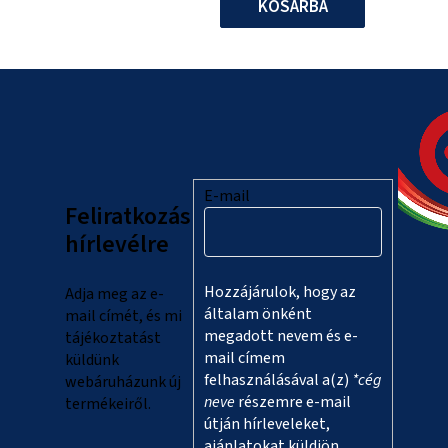
KOSÁRBA
L
á
b
l
E-mail
Feliratkozás
é
hírlevélre
c
Hozzájárulok, hogy az
Adja meg az e-
általam önként
mail címét, és mi
megadott nevem és e-
tájékoztatást
mail címem
küldünk
felhasználásával a(z)
*cég
webáruházunk új
neve
részemre e-mail
termékeiről.
útján hírleveleket,
ajánlatokat küldjön.