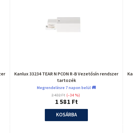
zer
Kanlux 33234 TEAR N PCON R-B Vezetősín rendszer
Ka
tartozék
Megrendelèsre 7 napon belül 🚚
2 432 Ft
(–34 %)
1 581 Ft
KOSÁRBA