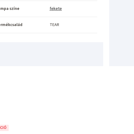
ámpa színe
fekete
ermékcsalád
TEAR
CIÓ