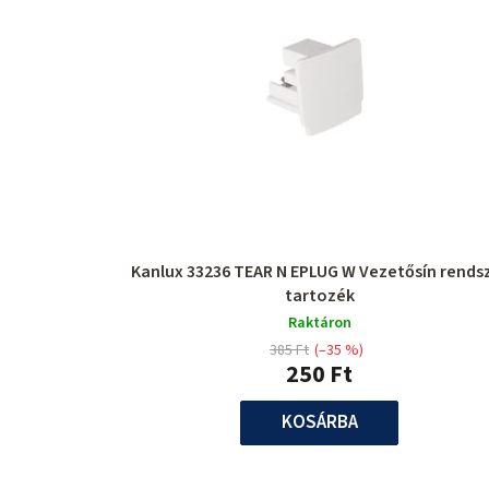
Kanlux 33236 TEAR N EPLUG W Vezetősín rends
tartozék
Raktáron
385 Ft
(–35 %)
250 Ft
KOSÁRBA