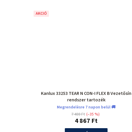
AKCIÓ
Kanlux 33253 TEAR N CON-I FLEX B Vezetősín
rendszer tartozék
Megrendelèsre 7 napon belül 🚚
7 488 Ft
(–35 %)
4 867 Ft