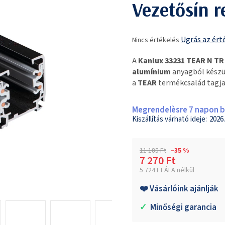
Vezetősín r
A
Ugrás az ért
Nincs értékelés
termék
átlagos
A
Kanlux 33231 TEAR N TR
értékelése
alumínium
anyagból készü
5-
a
TEAR
termékcsalád tagja
ből
0,0
csillag.
Megrendelèsre 7 napon be
2026.
11 185 Ft
–35 %
7 270 Ft
5 724 Ft ÁFA nélkül
Egységár:
❤️ Vásárlóink ajánlják
✓
Minőségi garancia