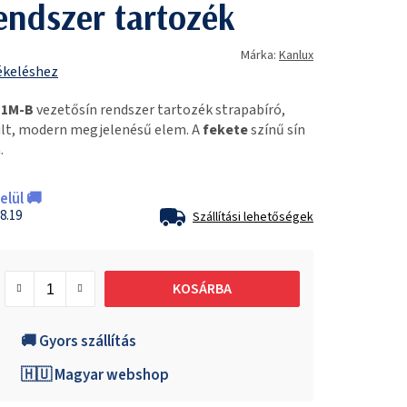
endszer tartozék
Márka:
Kanlux
ékeléshez
 1M-B
vezetősín rendszer tartozék strapabíró,
lt, modern megjelenésű elem. A
fekete
színű sín
.
lül 🚚
8.19
Szállítási lehetőségek
KOSÁRBA
🚚 Gyors szállítás
🇭🇺 Magyar webshop