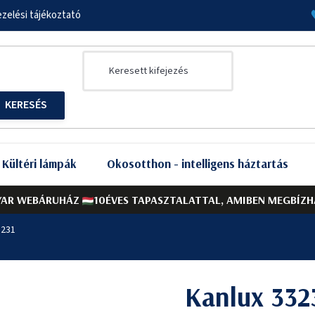
zelési tájékoztató
Kültéri lámpák
Okosotthon - intelligens háztartás
AR WEBÁRUHÁZ
10ÉVES TAPASZTALATTAL, AMIBEN MEGBÍZH
3231
Kanlux 332