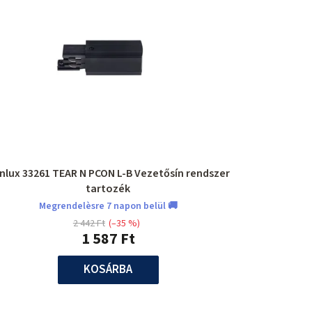
nlux 33261 TEAR N PCON L-B Vezetősín rendszer
tartozék
Megrendelèsre 7 napon belül 🚚
2 442 Ft
(–35 %)
1 587 Ft
KOSÁRBA