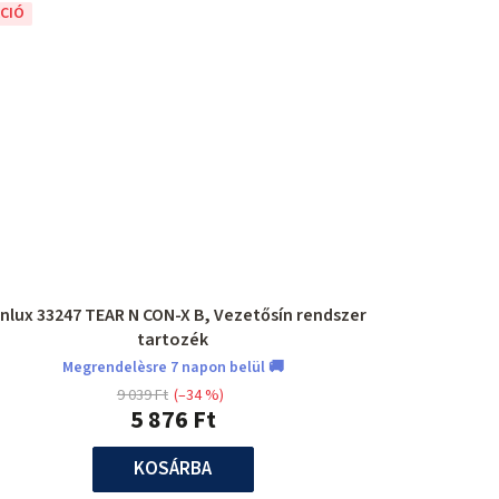
CIÓ
nlux 33247 TEAR N CON-X B, Vezetősín rendszer
tartozék
Megrendelèsre 7 napon belül 🚚
9 039 Ft
(–34 %)
5 876 Ft
KOSÁRBA