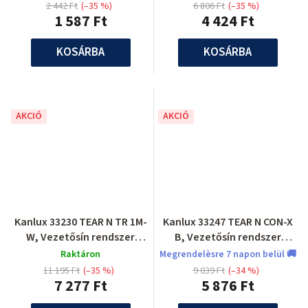
2 442 Ft
(–35 %)
6 806 Ft
(–35 %)
1 587 Ft
4 424 Ft
KOSÁRBA
KOSÁRBA
AKCIÓ
AKCIÓ
Kanlux 33230 TEAR N TR 1M-
Kanlux 33247 TEAR N CON-X
W, Vezetősín rendszer
B, Vezetősín rendszer
tartozék
tartozék
Raktáron
Megrendelèsre 7 napon belül 🚚
11 195 Ft
(–35 %)
9 039 Ft
(–34 %)
7 277 Ft
5 876 Ft