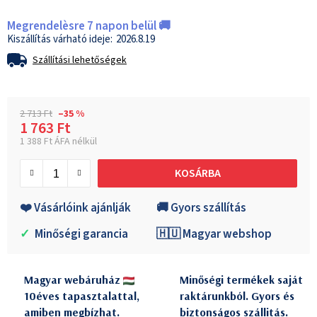
Megrendelèsre 7 napon belül 🚚
2026.8.19
Szállítási lehetőségek
2 713 Ft
–35 %
1 763 Ft
1 388 Ft ÁFA nélkül
Egységár:
KOSÁRBA
❤️ Vásárlóink ajánlják
🚚 Gyors szállítás
✓
Minőségi garancia
🇭🇺 Magyar webshop
Magyar webáruház
Minőségi termékek saját
10éves tapasztalattal,
raktárunkból. Gyors és
amiben megbízhat.
biztonságos szállitás.