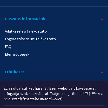
Hasznos informáciok
Adatkezelési tájékoztató
Fogyasztóvédelmi tájékoztató
FAQ
Elérhetőségek
Érintkezés
+36/20 378-2863
Ez az oldal sütiket használ. Ezen weboldalt követésével
info@elampa.hu
elfogadja azok használatát. Tudjon meg többet *
itt
(*
illessze
be a süti tájékoztatóra mutató linket
).