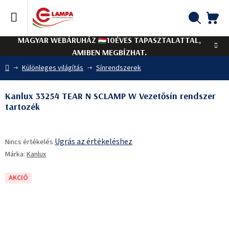
Ugrás
a
fő
KO
Keresés
tartalomhoz
MAGYAR WEBÁRUHÁZ
10ÉVES TAPASZTALATTAL,
AMIBEN MEGBÍZHAT.
Kezdőlap
Különleges világítás
Sínrendszerek
Kanlux 33254 TEAR N SCLAMP W Vezetősín rendszer
tartozék
A
Ugrás az értékeléshez
Nincs értékelés
termék
Márka:
Kanlux
átlagos
értékelése
5-
AKCIÓ
ből
0,0
csillag.