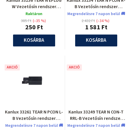
Kanlux 33236 TEAR N EPLUG
Kanlux 33234 TEAR N PCON R-
W Vezetősín rendszer
B Vezetősín rendszer
tartozék
tartozék
Raktáron
Megrendelèsre 7 napon belül 🚚
385 Ft
(–35 %)
2 432 Ft
(–34 %)
250 Ft
1 581 Ft
KOSÁRBA
KOSÁRBA
AKCIÓ
AKCIÓ
Kanlux 33261 TEAR N PCON L-
Kanlux 33249 TEAR N CON-T
B Vezetősín rendszer
RRL-B Vezetősín rendszer
tartozék
tartozék
Megrendelèsre 7 napon belül 🚚
Megrendelèsre 7 napon belül 🚚