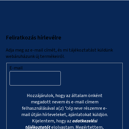
L
á
b
l
Feliratkozás hírlevélre
é
c
Adja meg az e-mail címét, és mi tájékoztatást küldünk
webáruházunk új termékeiről.
E-mail
Hozzájárulok, hogy az általam önként
megadott nevem és e-mail címem
felhasználásával a(z)
*cég neve
részemre e-
mail útján hírleveleket, ajánlatokat küldjön.
Kijelentem, hogy az
adatkezelési
tájékoztatót
elolvastam. Megértettem,