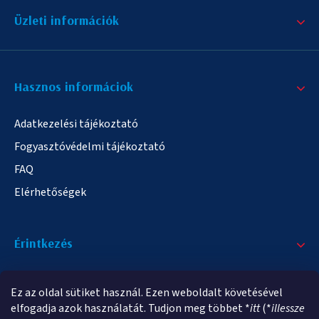
Üzleti információk
Hasznos informáciok
Adatkezelési tájékoztató
Fogyasztóvédelmi tájékoztató
FAQ
Elérhetőségek
Érintkezés
+36/20 378-2863
Ez az oldal sütiket használ. Ezen weboldalt követésével
info@elampa.hu
elfogadja azok használatát. Tudjon meg többet *
itt
(*
illessze