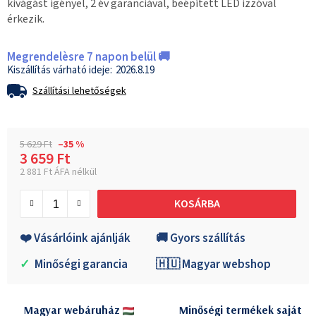
kivágást igényel, 2 év garanciával, beépített LED izzóval
érkezik.
Megrendelèsre 7 napon belül 🚚
2026.8.19
Szállítási lehetőségek
5 629 Ft
–35 %
3 659 Ft
2 881 Ft ÁFA nélkül
Egységár:
KOSÁRBA
❤️ Vásárlóink ajánlják
🚚 Gyors szállítás
✓
Minőségi garancia
🇭🇺 Magyar webshop
Magyar webáruház
Minőségi termékek saját