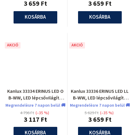
3 659 Ft
3 659 Ft
KOSÁRBA
KOSÁRBA
AKCIÓ
AKCIÓ
Kanlux 33334 ERINUS LED O
Kanlux 33336 ERINUS LED LL
B-WW, LED lépcsővilágító
B-WW, LED lépcsővilágító
lámpatest
lámpatest
Megrendelèsre 7 napon belül 🚚
Megrendelèsre 7 napon belül 🚚
4 796 Ft
(–35 %)
5 629 Ft
(–35 %)
3 117 Ft
3 659 Ft
KOSÁRBA
KOSÁRBA