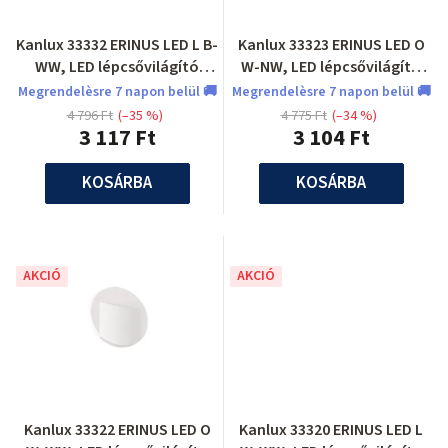
Kanlux 33332 ERINUS LED L B-
Kanlux 33323 ERINUS LED O
WW, LED lépcsővilágító
W-NW, LED lépcsővilágító
lámpatest
lámpatest
Megrendelèsre 7 napon belül 🚚
Megrendelèsre 7 napon belül 🚚
4 796 Ft
(–35 %)
4 775 Ft
(–34 %)
3 117 Ft
3 104 Ft
KOSÁRBA
KOSÁRBA
AKCIÓ
AKCIÓ
Kanlux 33322 ERINUS LED O
Kanlux 33320 ERINUS LED L