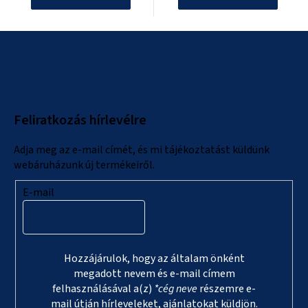
L
á
b
l
Feliratkozás hírlevélre
é
c
Adja meg az e-mail címét, és mi tájékoztatást küldünk
webáruházunk új termékeiről.
E-mail
Hozzájárulok, hogy az általam önként
megadott nevem és e-mail címem
felhasználásával a(z)
*cég neve
részemre e-
mail útján hírleveleket, ajánlatokat küldjön.