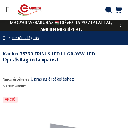
Ugrás
a
fő
KO
Keresés
tartalomhoz
MAGYAR WEBÁRUHÁZ
10ÉVES TAPASZTALATTAL,
AMIBEN MEGBÍZHAT.
Kezdőlap
Beltéri világítás
Kanlux 33330 ERINUS LED LL GR-WW, LED
lépcsővilágító lámpatest
A
Ugrás az értékeléshez
Nincs értékelés
termék
Márka:
Kanlux
átlagos
értékelése
5-
AKCIÓ
ből
0,0
csillag.