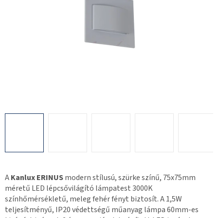
A
Kanlux ERINUS
modern stílusú, szürke színű, 75x75mm
méretű LED lépcsővilágító lámpatest 3000K
színhőmérsékletű, meleg fehér fényt biztosít. A 1,5W
teljesítményű, IP20 védettségű műanyag lámpa 60mm-es