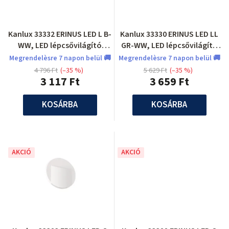
Kanlux 33332 ERINUS LED L B-
Kanlux 33330 ERINUS LED LL
WW, LED lépcsővilágító
GR-WW, LED lépcsővilágító
lámpatest
lámpatest
Megrendelèsre 7 napon belül 🚚
Megrendelèsre 7 napon belül 🚚
4 796 Ft
(–35 %)
5 629 Ft
(–35 %)
3 117 Ft
3 659 Ft
KOSÁRBA
KOSÁRBA
AKCIÓ
AKCIÓ