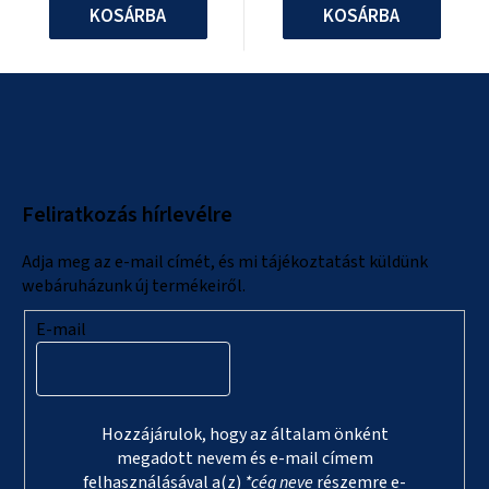
KOSÁRBA
KOSÁRBA
L
á
b
l
Feliratkozás hírlevélre
é
c
Adja meg az e-mail címét, és mi tájékoztatást küldünk
webáruházunk új termékeiről.
E-mail
Hozzájárulok, hogy az általam önként
megadott nevem és e-mail címem
felhasználásával a(z)
*cég neve
részemre e-