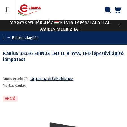
Ugrás
a
fő
KO
Keresés
tartalomhoz
MAGYAR WEBÁRUHÁZ
10ÉVES TAPASZTALATTAL,
AMIBEN MEGBÍZHAT.
Kezdőlap
Beltéri világítás
Kanlux 33336 ERINUS LED LL B-WW, LED lépcsővilágító
lámpatest
A
Ugrás az értékeléshez
Nincs értékelés
termék
Márka:
Kanlux
átlagos
értékelése
5-
AKCIÓ
ből
0,0
csillag.