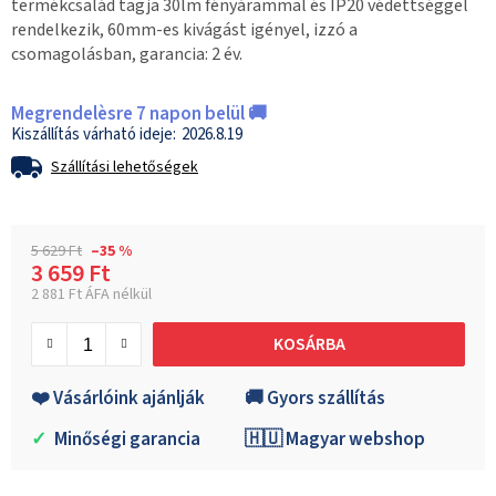
termékcsalád tagja 30lm fényárammal és IP20 védettséggel
rendelkezik, 60mm-es kivágást igényel, izzó a
csomagolásban, garancia: 2 év.
Megrendelèsre 7 napon belül 🚚
2026.8.19
Szállítási lehetőségek
5 629 Ft
–35 %
3 659 Ft
2 881 Ft ÁFA nélkül
Egységár:
KOSÁRBA
❤️ Vásárlóink ajánlják
🚚 Gyors szállítás
✓
Minőségi garancia
🇭🇺 Magyar webshop