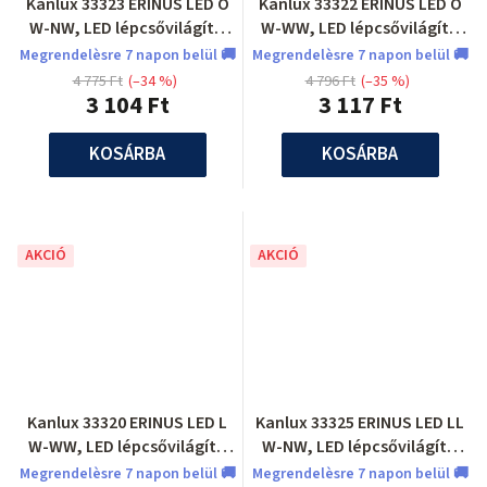
Kanlux 33323 ERINUS LED O
Kanlux 33322 ERINUS LED O
W-NW, LED lépcsővilágító
W-WW, LED lépcsővilágító
lámpatest
lámpatest
Megrendelèsre 7 napon belül 🚚
Megrendelèsre 7 napon belül 🚚
4 775 Ft
(–34 %)
4 796 Ft
(–35 %)
3 104 Ft
3 117 Ft
KOSÁRBA
KOSÁRBA
AKCIÓ
AKCIÓ
Kanlux 33320 ERINUS LED L
Kanlux 33325 ERINUS LED LL
W-WW, LED lépcsővilágító
W-NW, LED lépcsővilágító
lámpatest
lámpatest
Megrendelèsre 7 napon belül 🚚
Megrendelèsre 7 napon belül 🚚