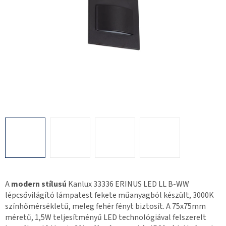
A
modern stílusú
Kanlux 33336 ERINUS LED LL B-WW
lépcsővilágító lámpatest fekete műanyagból készült, 3000K
színhőmérsékletű, meleg fehér fényt biztosít. A 75x75mm
méretű, 1,5W teljesítményű LED technológiával felszerelt