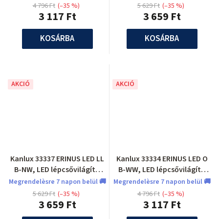
4 796 Ft
(–35 %)
5 629 Ft
(–35 %)
3 117 Ft
3 659 Ft
KOSÁRBA
KOSÁRBA
AKCIÓ
AKCIÓ
Kanlux 33337 ERINUS LED LL
Kanlux 33334 ERINUS LED O
B-NW, LED lépcsővilágító
B-WW, LED lépcsővilágító
lámpatest
lámpatest
Megrendelèsre 7 napon belül 🚚
Megrendelèsre 7 napon belül 🚚
5 629 Ft
(–35 %)
4 796 Ft
(–35 %)
3 659 Ft
3 117 Ft