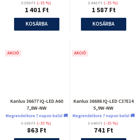
2 156 Ft
(–35 %)
2 442 Ft
(–35 %)
1 401 Ft
1 587 Ft
KOSÁRBA
KOSÁRBA
AKCIÓ
AKCIÓ
Kanlux 36677 IQ-LED A60
Kanlux 36686 IQ-LED C37E14
7,8W-NW
5,9W-NW
Megrendelèsre 7 napon belül 🚚
Megrendelèsre 7 napon belül 🚚
1 328 Ft
(–35 %)
1 140 Ft
(–35 %)
863 Ft
741 Ft