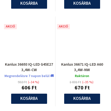
KOSÁRBA
KOSÁRBA
AKCIÓ
AKCIÓ
Kanlux 36693 IQ-LED G45E27
Kanlux 36671 IQ-LED A60
3,4W-CW
3,4W-NW
Megrendelèsre 7 napon belül 🚚
Raktáron
932 Ft
(–34 %)
1 031 Ft
(–35 %)
606 Ft
670 Ft
KOSÁRBA
KOSÁRBA