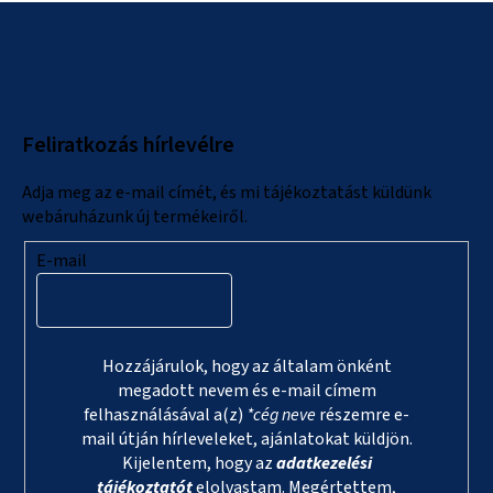
L
á
b
l
Feliratkozás hírlevélre
é
c
Adja meg az e-mail címét, és mi tájékoztatást küldünk
webáruházunk új termékeiről.
E-mail
Hozzájárulok, hogy az általam önként
megadott nevem és e-mail címem
felhasználásával a(z)
*cég neve
részemre e-
mail útján hírleveleket, ajánlatokat küldjön.
Kijelentem, hogy az
adatkezelési
tájékoztatót
elolvastam. Megértettem,