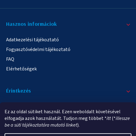
Hasznos informáciok
Adatkezelési tájékoztató
Fogyasztóvédelmi tájékoztató
FAQ
Elérhetőségek
Érintkezés
+36/20 378-2863
Ez az oldal sütiket használ. Ezen weboldalt követésével
info@elampa.hu
elfogadja azok használatát. Tudjon meg többet *
itt
(*
illessze
be a süti tájékoztatóra mutató linket
).