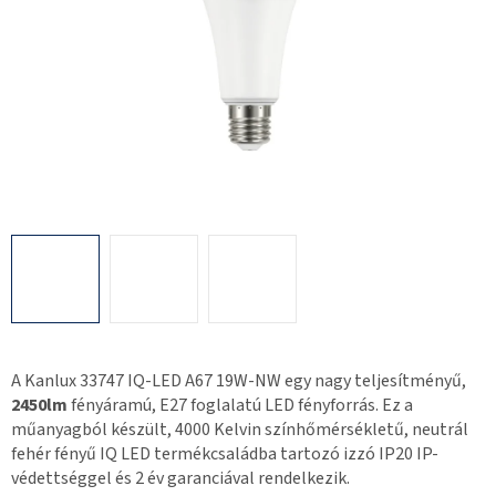
A Kanlux 33747 IQ-LED A67 19W-NW egy nagy teljesítményű,
2450lm
fényáramú, E27 foglalatú LED fényforrás. Ez a
műanyagból készült, 4000 Kelvin színhőmérsékletű, neutrál
fehér fényű IQ LED termékcsaládba tartozó izzó IP20 IP-
védettséggel és 2 év garanciával rendelkezik.