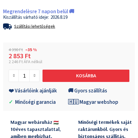
Megrendelèsre 7 napon belül 🚚
2026.8.19
Szállítási lehetőségek
4 390 Ft
–35 %
2 853 Ft
2 246 Ft ÁFA nélkül
Egységár:
KOSÁRBA
❤️ Vásárlóink ajánlják
🚚 Gyors szállítás
✓
Minőségi garancia
🇭🇺 Magyar webshop
Magyar webáruház
Minőségi termékek saját
10éves tapasztalattal,
raktárunkból. Gyors és
amiben megbízhat.
biztonságos szállitás.