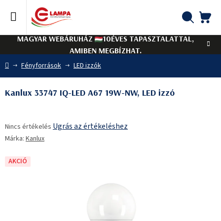
Ugrás
a
fő
KO
Keresés
tartalomhoz
MAGYAR WEBÁRUHÁZ
10ÉVES TAPASZTALATTAL,
AMIBEN MEGBÍZHAT.
Kezdőlap
Fényforrások
LED izzók
Kanlux 33747 IQ-LED A67 19W-NW, LED izzó
A
Ugrás az értékeléshez
Nincs értékelés
termék
Márka:
Kanlux
átlagos
értékelése
5-
AKCIÓ
ből
0,0
csillag.