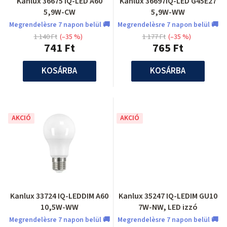
Kanlux 36675 IQ-LED A60
Kanlux 36697IQ-LED G45E27
5,9W-CW
5,9W-WW
Megrendelèsre 7 napon belül 🚚
Megrendelèsre 7 napon belül 🚚
1 140 Ft
(–35 %)
1 177 Ft
(–35 %)
741 Ft
765 Ft
KOSÁRBA
KOSÁRBA
AKCIÓ
AKCIÓ
Kanlux 33724 IQ-LEDDIM A60
Kanlux 35247 IQ-LEDIM GU10
10,5W-WW
7W-NW, LED izzó
Megrendelèsre 7 napon belül 🚚
Megrendelèsre 7 napon belül 🚚