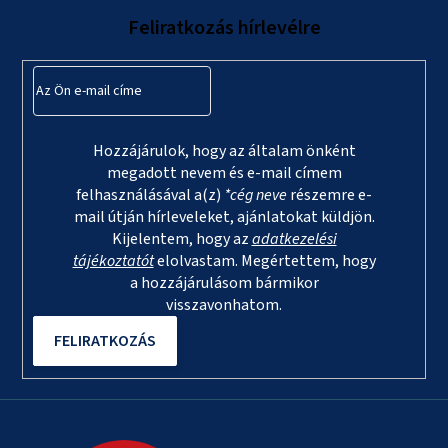
l
Feliratkozás hírlevélre
é
c
Hozzájárulok, hogy az általam önként
megadott nevem és e-mail címem
felhasználásával a(z)
*cég neve
részemre e-
mail útján hírleveleket, ajánlatokat küldjön.
Kijelentem, hogy az
adatkezelési
tájékoztatót
elolvastam. Megértettem, hogy
a hozzájárulásom bármikor
visszavonhatom.
FELIRATKOZÁS