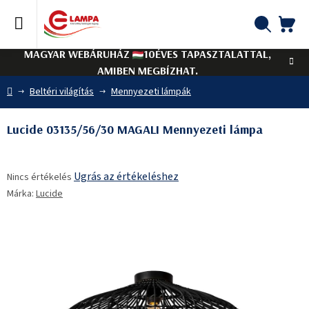
Ugrás
a
fő
KO
Keresés
tartalomhoz
MAGYAR WEBÁRUHÁZ
10ÉVES TAPASZTALATTAL,
AMIBEN MEGBÍZHAT.
Kezdőlap
Beltéri világítás
Mennyezeti lámpák
Lucide 03135/56/30 MAGALI Mennyezeti lámpa
A
Ugrás az értékeléshez
Nincs értékelés
termék
Márka:
Lucide
átlagos
értékelése
5-
ből
0,0
csillag.