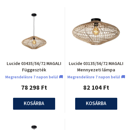
Lucide 03435/56/72 MAGALI
Lucide 03135/56/72 MAGALI
Függeszték
Mennyezeti lámpa
Megrendelèsre 7 napon belül 🚚
Megrendelèsre 7 napon belül 🚚
78 298 Ft
82 104 Ft
KOSÁRBA
KOSÁRBA