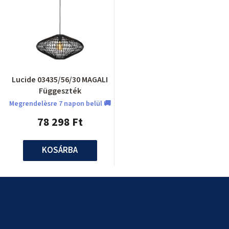
Lucide 03435/56/30 MAGALI
Függeszték
Megrendelèsre 7 napon belül 🚚
78 298 Ft
KOSÁRBA
L
á
b