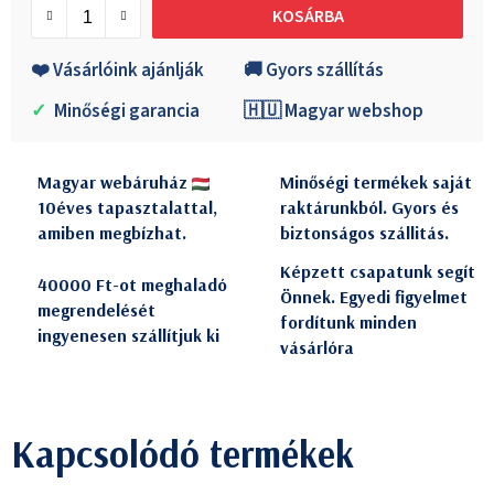
KOSÁRBA
❤️ Vásárlóink ajánlják
🚚 Gyors szállítás
✓
Minőségi garancia
🇭🇺 Magyar webshop
Magyar webáruház
Minőségi termékek saját
10éves tapasztalattal,
raktárunkból. Gyors és
amiben megbízhat.
biztonságos szállitás.
Képzett csapatunk segít
40000 Ft-ot meghaladó
Önnek. Egyedi figyelmet
megrendelését
fordítunk minden
ingyenesen szállítjuk ki
vásárlóra
Kapcsolódó termékek