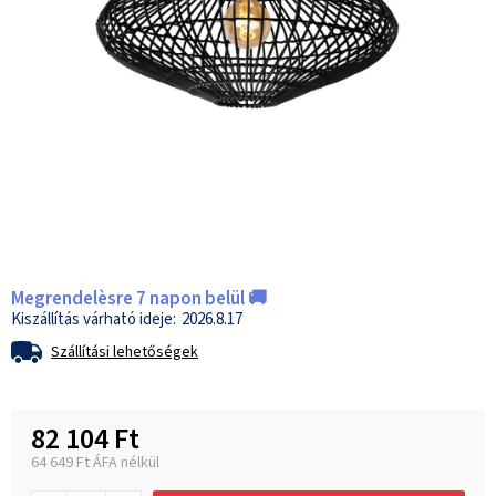
Megrendelèsre 7 napon belül 🚚
2026.8.17
Szállítási lehetőségek
82 104 Ft
64 649 Ft ÁFA nélkül
Egységár: