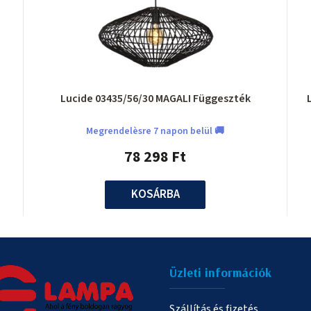
Lucide 03435/56/30 MAGALI Függeszték
Megrendelèsre 7 napon belül 🚚
78 298 Ft
KOSÁRBA
Üzleti információk
Szállítás és fizetés