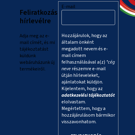
l
E-mail
Feliratkozás
é
hírlevélre
c
Hozzájárulok, hogy az
Adja meg az e-
általam önként
mail címét, és mi
megadott nevem és e-
tájékoztatást
mail címem
küldünk
felhasználásával a(z)
*cég
webáruházunk új
neve
részemre e-mail
termékeiről.
útján hírleveleket,
ajánlatokat küldjön.
Kijelentem, hogy az
adatkezelési tájékoztatót
elolvastam.
Megértettem, hogy a
hozzájárulásom bármikor
visszavonhatom.