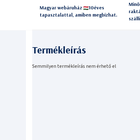
Minő
Magyar webáruház
10éves
rakt
tapasztalattal, amiben megbízhat.
száll
Semmilyen termékleírás nem érhető el