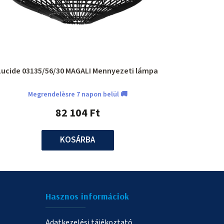
Lucide 03135/56/30 MAGALI Mennyezeti lámpa
Megrendelèsre 7 napon belül 🚚
82 104 Ft
KOSÁRBA
Hasznos informáciok
Adatkezelési tájékoztató