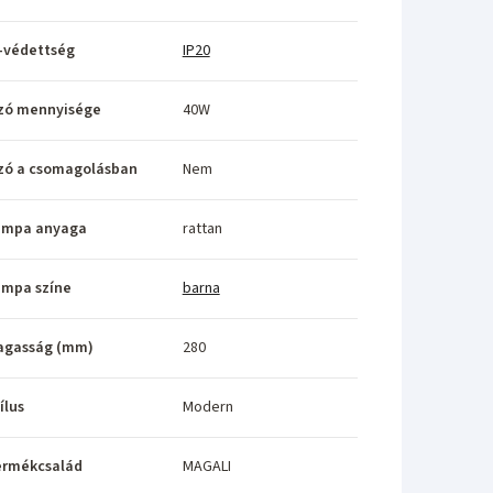
-védettség
IP20
zó mennyisége
40W
zó a csomagolásban
Nem
ámpa anyaga
rattan
ámpa színe
barna
agasság (mm)
280
ílus
Modern
ermékcsalád
MAGALI