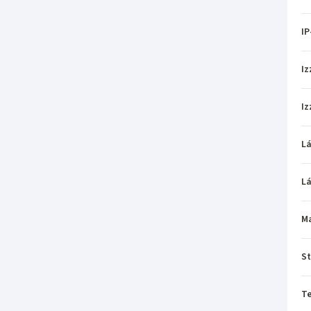
IP
Iz
Iz
L
L
M
St
T