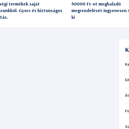
ségi termékek saját
40000 Ft-ot meghaladó
árunkból. Gyors és biztonságos
megrendelését ingyenesen s
itás.
ki
K
Ka
EA
Á
Fo
Ga