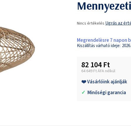
Mennyezeti
A
Ugrás az ért
Nincs értékelés
termék
átlagos
értékelése
Megrendelèsre 7 napon be
5-
2026.
ből
0,0
82 104 Ft
csillag.
64 649 Ft ÁFA nélkül
Egységár:
❤️ Vásárlóink ajánlják
✓
Minőségi garancia