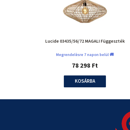
Lucide 03435/56/72 MAGALI Függeszték
Megrendelèsre 7 napon belül 🚚
78 298 Ft
KOSÁRBA
L
á
b