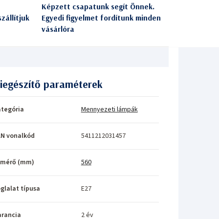
Képzett csapatunk segít Önnek.
zállítjuk
Egyedi figyelmet fordítunk minden
vásárlóra
iegészítő paraméterek
tegória
Mennyezeti lámpák
N vonalkód
5411212031457
tmérő (mm)
560
glalat típusa
E27
rancia
2 év