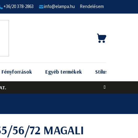
+36/20 378-2863
info@elampa.hu
Rendelésem
KOSÁR
Fényforrások
Egyéb termékek
Stílus szerint
AT.
35/56/72 MAGALI