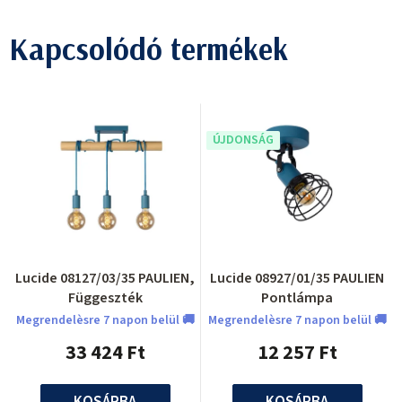
Kapcsolódó termékek
ÚJDONSÁG
Lucide 08127/03/35 PAULIEN,
Lucide 08927/01/35 PAULIEN
Függeszték
Pontlámpa
Megrendelèsre 7 napon belül 🚚
Megrendelèsre 7 napon belül 🚚
33 424 Ft
12 257 Ft
KOSÁRBA
KOSÁRBA