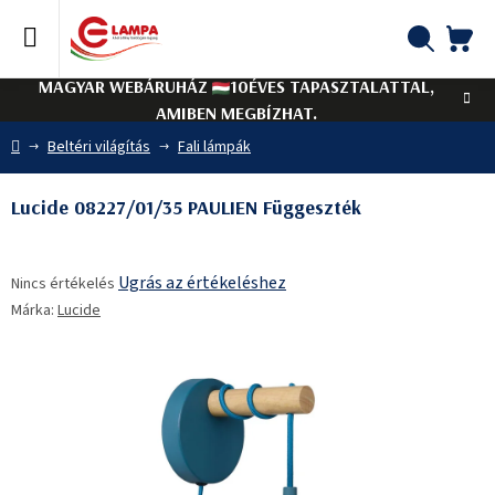
Ugrás
a
fő
KO
Keresés
tartalomhoz
MAGYAR WEBÁRUHÁZ
10ÉVES TAPASZTALATTAL,
AMIBEN MEGBÍZHAT.
Kezdőlap
Beltéri világítás
Fali lámpák
Lucide 08227/01/35 PAULIEN Függeszték
A
Ugrás az értékeléshez
Nincs értékelés
termék
Márka:
Lucide
átlagos
értékelése
5-
ből
0,0
csillag.