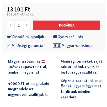
13 101 Ft
10 316 Ft ÁFA nélkül
Egységár:
KOSÁRBA
❤️ Vásárlóink ajánlják
🚚 Gyors szállítás
✓
Minőségi garancia
🇭🇺 Magyar webshop
Magyar webáruház
Minőségi termékek saját
10éves tapasztalattal,
raktárunkból. Gyors és
amiben megbízhat.
biztonságos szállitás.
Képzett csapatunk segít
40000 Ft-ot meghaladó
Önnek. Egyedi figyelmet
megrendelését
fordítunk minden
ingyenesen szállítjuk ki
vásárlóra