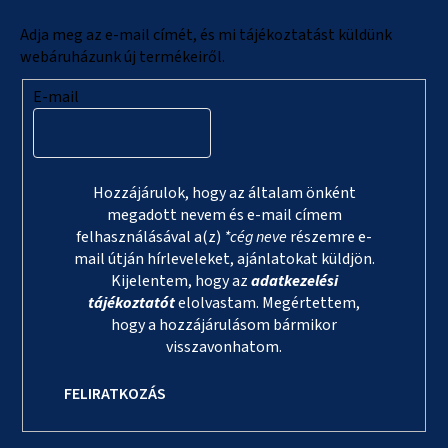
é
c
Adja meg az e-mail címét, és mi tájékoztatást küldünk
webáruházunk új termékeiről.
E-mail
Hozzájárulok, hogy az általam önként
megadott nevem és e-mail címem
felhasználásával a(z)
*cég neve
részemre e-
mail útján hírleveleket, ajánlatokat küldjön.
Kijelentem, hogy az
adatkezelési
tájékoztatót
elolvastam. Megértettem,
hogy a hozzájárulásom bármikor
visszavonhatom.
FELIRATKOZÁS