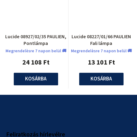
Lucide 08927/02/35 PAULIEN,
Lucide 08227/01/66 PAULIEN
Pontlámpa
Fali lámpa
Megrendelèsre 7 napon belül 🚚
Megrendelèsre 7 napon belül 🚚
24 108 Ft
13 101 Ft
KOSÁRBA
KOSÁRBA
L
á
b
l
Feliratkozás hírlevélre