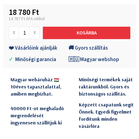
18 780 Ft
14 787 Ft ÁFA nélkül
Egységár:
KOSÁRBA
❤️ Vásárlóink ajánlják
🚚 Gyors szállítás
✓
Minőségi garancia
🇭🇺 Magyar webshop
Magyar webáruház
Minőségi termékek saját
10éves tapasztalattal,
raktárunkból. Gyors és
amiben megbízhat.
biztonságos szállitás.
Képzett csapatunk segít
40000 Ft-ot meghaladó
Önnek. Egyedi figyelmet
megrendelését
fordítunk minden
ingyenesen szállítjuk ki
vásárlóra