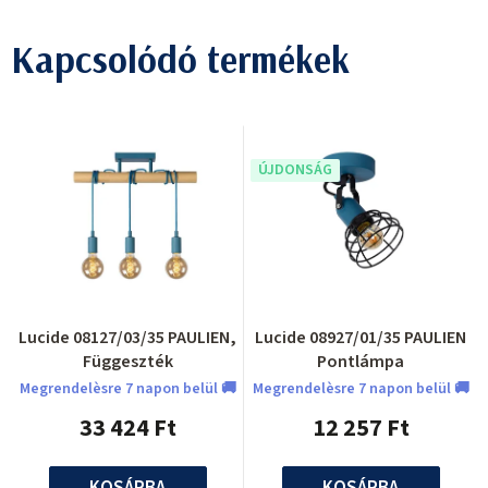
Kapcsolódó termékek
ÚJDONSÁG
Lucide 08127/03/35 PAULIEN,
Lucide 08927/01/35 PAULIEN
Függeszték
Pontlámpa
Megrendelèsre 7 napon belül 🚚
Megrendelèsre 7 napon belül 🚚
33 424 Ft
12 257 Ft
KOSÁRBA
KOSÁRBA