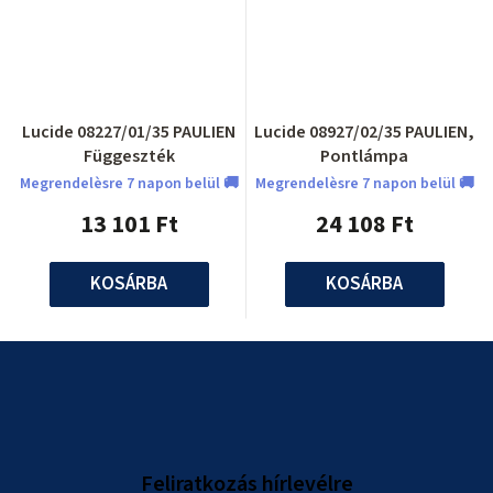
Lucide 08227/01/35 PAULIEN
Lucide 08927/02/35 PAULIEN,
Függeszték
Pontlámpa
Megrendelèsre 7 napon belül 🚚
Megrendelèsre 7 napon belül 🚚
13 101 Ft
24 108 Ft
KOSÁRBA
KOSÁRBA
L
á
b
l
Feliratkozás hírlevélre