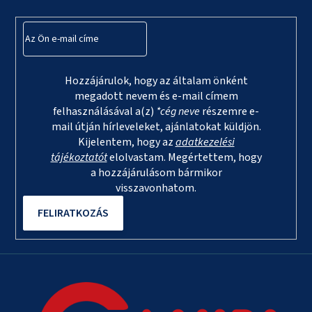
é
c
Hozzájárulok, hogy az általam önként
megadott nevem és e-mail címem
felhasználásával a(z)
*cég neve
részemre e-
mail útján hírleveleket, ajánlatokat küldjön.
Kijelentem, hogy az
adatkezelési
tájékoztatót
elolvastam. Megértettem, hogy
a hozzájárulásom bármikor
visszavonhatom.
FELIRATKOZÁS