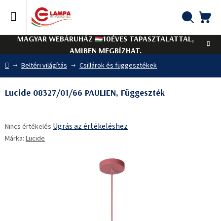
Ugrás
a
fő
KO
Keresés
tartalomhoz
MAGYAR WEBÁRUHÁZ
10ÉVES TAPASZTALATTAL,
AMIBEN MEGBÍZHAT.
Kezdőlap
Beltéri világítás
Csillárok és függesztékek
Lucide 08327/01/66 PAULIEN, Függeszték
A
Ugrás az értékeléshez
Nincs értékelés
termék
Márka:
Lucide
átlagos
értékelése
5-
ből
0,0
csillag.