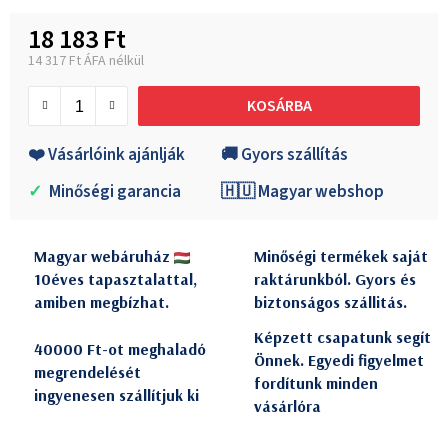
18 183 Ft
14 317 Ft ÁFA nélkül
Egységár:
KOSÁRBA
❤️ Vásárlóink ajánlják
🚚 Gyors szállítás
✓
Minőségi garancia
🇭🇺 Magyar webshop
Magyar webáruház
Minőségi termékek saját
10éves tapasztalattal,
raktárunkból. Gyors és
amiben megbízhat.
biztonságos szállitás.
Képzett csapatunk segít
40000 Ft-ot meghaladó
Önnek. Egyedi figyelmet
megrendelését
fordítunk minden
ingyenesen szállítjuk ki
vásárlóra