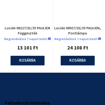
Lucide 08227/01/35 PAULIEN
Lucide 08927/02/35 PAULIEN,
Függeszték
Pontlámpa
Megrendelèsre 7 napon belül 🚚
Megrendelèsre 7 napon belül 🚚
13 101 Ft
24 108 Ft
KOSÁRBA
KOSÁRBA
L
á
b
l
Feliratkozás hírlevélre