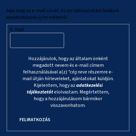
é
c
Adja meg az e-mail címét, és mi tájékoztatást küldünk
webáruházunk új termékeiről.
E-mail
Hozzájárulok, hogy az általam önként
megadott nevem és e-mail címem
felhasználásával a(z)
*cég neve
részemre e-
mail útján hírleveleket, ajánlatokat küldjön.
Kijelentem, hogy az
adatkezelési
tájékoztatót
elolvastam. Megértettem,
hogy a hozzájárulásom bármikor
visszavonhatom.
FELIRATKOZÁS