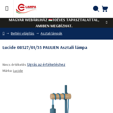
Ugrás
a
fő
KO
Keresés
tartalomhoz
MAGYAR WEBÁRUHÁZ
10ÉVES TAPASZTALATTAL,
AMIBEN MEGBÍZHAT.
Kezdőlap
Beltéri világítás
Asztali lámpák
Lucide 08527/01/35 PAULIEN Asztali lámpa
A
Ugrás az értékeléshez
Nincs értékelés
termék
Márka:
Lucide
átlagos
értékelése
5-
ből
0,0
csillag.