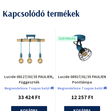
Kapcsolódó termékek
ÚJDONSÁG
Lucide 08127/03/35 PAULIEN,
Lucide 08927/01/35 PAULIEN
Függeszték
Pontlámpa
Megrendelèsre 7 napon belül 🚚
Megrendelèsre 7 napon belül 🚚
33 424 Ft
12 257 Ft
KOSÁRBA
KOSÁRBA