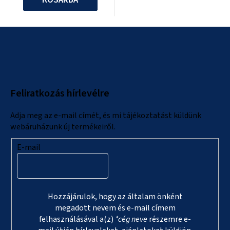
L
á
b
l
Feliratkozás hírlevélre
é
c
Adja meg az e-mail címét, és mi tájékoztatást küldünk
webáruházunk új termékeiről.
E-mail
Hozzájárulok, hogy az általam önként
megadott nevem és e-mail címem
felhasználásával a(z)
*cég neve
részemre e-