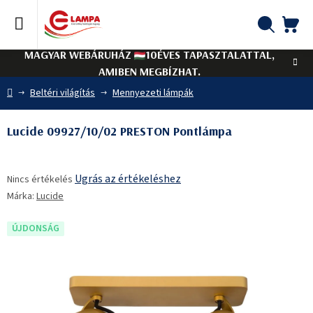
Ugrás
a
fő
KO
Keresés
tartalomhoz
MAGYAR WEBÁRUHÁZ
10ÉVES TAPASZTALATTAL,
AMIBEN MEGBÍZHAT.
Kezdőlap
Beltéri világítás
Mennyezeti lámpák
Lucide 09927/10/02 PRESTON Pontlámpa
A
Ugrás az értékeléshez
Nincs értékelés
termék
Márka:
Lucide
átlagos
értékelése
5-
ÚJDONSÁG
ből
0,0
csillag.