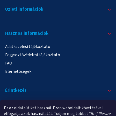
Üzleti információk
Hasznos informáciok
Adatkezelési tájékoztató
Fogyasztóvédelmi tájékoztató
FAQ
Elérhetőségek
Érintkezés
+36/20 378-2863
Ez az oldal sütiket használ. Ezen weboldalt követésével
info@elampa.hu
elfogadja azok használatát. Tudjon meg többet *
itt
(*
illessze