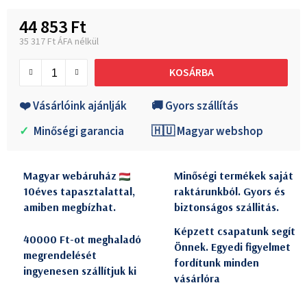
44 853 Ft
35 317 Ft ÁFA nélkül
Egységár:
KOSÁRBA
❤️ Vásárlóink ajánlják
🚚 Gyors szállítás
✓
Minőségi garancia
🇭🇺 Magyar webshop
Magyar webáruház
Minőségi termékek saját
10éves tapasztalattal,
raktárunkból. Gyors és
amiben megbízhat.
biztonságos szállitás.
Képzett csapatunk segít
40000 Ft-ot meghaladó
Önnek. Egyedi figyelmet
megrendelését
fordítunk minden
ingyenesen szállítjuk ki
vásárlóra