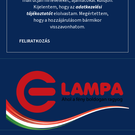
mail útján hírleveleket, ajánlatokat küldjön.
Kijelentem, hogy az
adatkezelési
tájékoztatót
elolvastam. Megértettem,
hogy a hozzájárulásom bármikor
visszavonhatom.
FELIRATKOZÁS