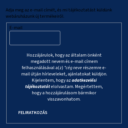
é
c
Adja meg az e-mail címét, és mi tájékoztatást küldünk
webáruházunk új termékeiről.
E-mail
Hozzájárulok, hogy az általam önként
megadott nevem és e-mail címem
felhasználásával a(z)
*cég neve
részemre e-
mail útján hírleveleket, ajánlatokat küldjön.
Kijelentem, hogy az
adatkezelési
tájékoztatót
elolvastam. Megértettem,
hogy a hozzájárulásom bármikor
visszavonhatom.
FELIRATKOZÁS