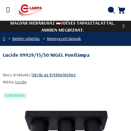
Ugrás
a
fő
KO
Keresés
tartalomhoz
MAGYAR WEBÁRUHÁZ
10ÉVES TAPASZTALATTAL,
AMIBEN MEGBÍZHAT.
Kezdőlap
Beltéri világítás
Mennyezeti lámpák
Lucide 09929/15/30 NIGEL Pontlámpa
A
Ugrás az értékeléshez
Nincs értékelés
termék
Márka:
Lucide
átlagos
értékelése
5-
ÚJDONSÁG
ből
0,0
csillag.