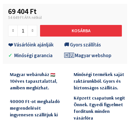
69 404 Ft
54 649 Ft ÁFA nélkül
Egységár:
KOSÁRBA
❤️ Vásárlóink ajánlják
🚚 Gyors szállítás
✓
Minőségi garancia
🇭🇺 Magyar webshop
Magyar webáruház
Minőségi termékek saját
10éves tapasztalattal,
raktárunkból. Gyors és
amiben megbízhat.
biztonságos szállitás.
Képzett csapatunk segít
40000 Ft-ot meghaladó
Önnek. Egyedi figyelmet
megrendelését
fordítunk minden
ingyenesen szállítjuk ki
vásárlóra