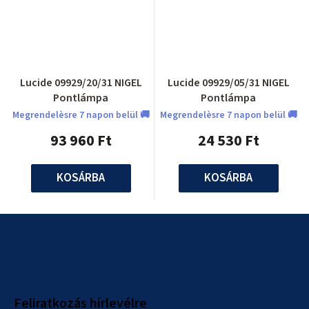
Lucide 09929/20/31 NIGEL
Lucide 09929/05/31 NIGEL
Pontlámpa
Pontlámpa
Megrendelèsre 7 napon belül 🚚
Megrendelèsre 7 napon belül 🚚
93 960 Ft
24 530 Ft
KOSÁRBA
KOSÁRBA
L
á
b
l
Feliratkozás hírlevélre