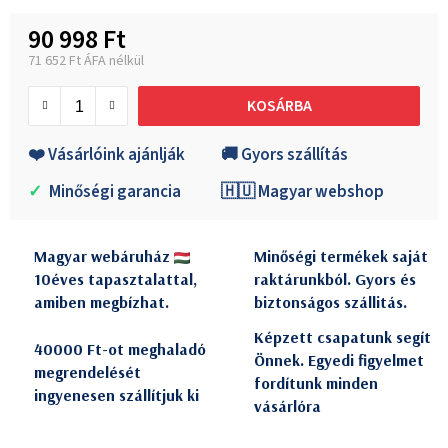
90 998 Ft
71 652 Ft ÁFA nélkül
Egységár:
KOSÁRBA
❤️ Vásárlóink ajánlják
🚚 Gyors szállítás
✓
Minőségi garancia
🇭🇺 Magyar webshop
Magyar webáruház
Minőségi termékek saját
10éves tapasztalattal,
raktárunkból. Gyors és
amiben megbízhat.
biztonságos szállitás.
Képzett csapatunk segít
40000 Ft-ot meghaladó
Önnek. Egyedi figyelmet
megrendelését
fordítunk minden
ingyenesen szállítjuk ki
vásárlóra