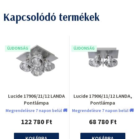
Kapcsolódó termékek
ÚJDONSÁG
ÚJDONSÁG
Lucide 17906/21/12 LANDA
Lucide 17906/11/12 LANDA,
Pontlámpa
Pontlámpa
Megrendelèsre 7 napon belül 🚚
Megrendelèsre 7 napon belül 🚚
122 780 Ft
68 780 Ft
KOSÁRBA
KOSÁRBA