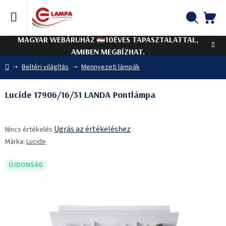
Ugrás
a
fő
KO
Keresés
tartalomhoz
MAGYAR WEBÁRUHÁZ
10ÉVES TAPASZTALATTAL,
AMIBEN MEGBÍZHAT.
Kezdőlap
Beltéri világítás
Mennyezeti lámpák
Lucide 17906/16/31 LANDA Pontlámpa
A
Ugrás az értékeléshez
Nincs értékelés
termék
Márka:
Lucide
átlagos
értékelése
5-
ÚJDONSÁG
ből
0,0
csillag.