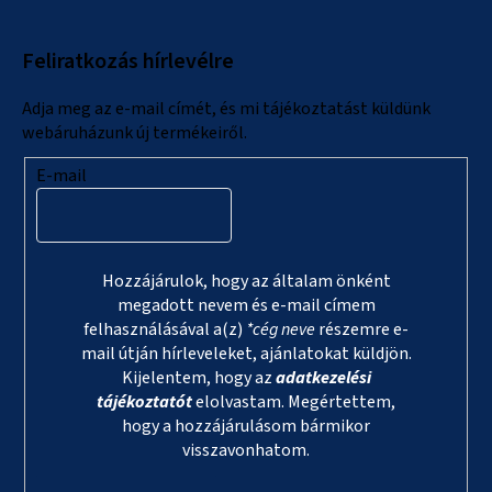
b
l
Feliratkozás hírlevélre
é
c
Adja meg az e-mail címét, és mi tájékoztatást küldünk
webáruházunk új termékeiről.
E-mail
Hozzájárulok, hogy az általam önként
megadott nevem és e-mail címem
felhasználásával a(z)
*cég neve
részemre e-
mail útján hírleveleket, ajánlatokat küldjön.
Kijelentem, hogy az
adatkezelési
tájékoztatót
elolvastam. Megértettem,
hogy a hozzájárulásom bármikor
visszavonhatom.