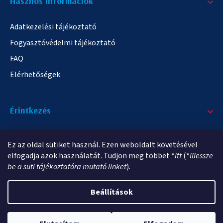
Hasznos informáciok
Adatkezelési tájékoztató
Fogyasztóvédelmi tájékoztató
FAQ
Elérhetőségek
Érintkezés
+36/20 378-2863
Ez az oldal sütiket használ. Ezen weboldalt követésével
info@elampa.hu
elfogadja azok használatát. Tudjon meg többet *
itt
(*
illessze
be a süti tájékoztatóra mutató linket
).
Beállítások
Copyright 2026
elampa.hu
. Minden jog fenntartva.