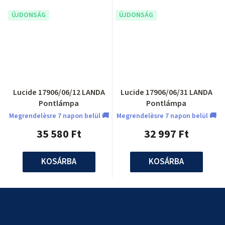
ÚJDONSÁG
ÚJDONSÁG
Lucide 17906/06/12 LANDA
Lucide 17906/06/31 LANDA
Pontlámpa
Pontlámpa
Megrendelèsre 7 napon belül 🚚
Megrendelèsre 7 napon belül 🚚
35 580 Ft
32 997 Ft
KOSÁRBA
KOSÁRBA
L
á