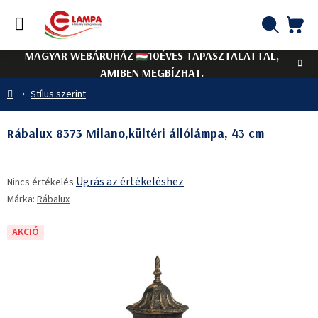
Ugrás
a
fő
KO
Keresés
tartalomhoz
MAGYAR WEBÁRUHÁZ
10ÉVES TAPASZTALATTAL,
AMIBEN MEGBÍZHAT.
Kezdőlap
Stílus szerint
Rábalux 8373 Milano,kültéri állólámpa, 43 cm
A
Ugrás az értékeléshez
Nincs értékelés
termék
Márka:
Rábalux
átlagos
értékelése
5-
AKCIÓ
ből
0,0
csillag.