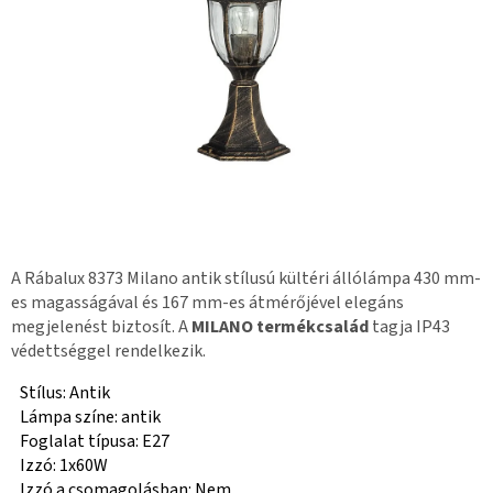
A Rábalux 8373 Milano antik stílusú kültéri állólámpa 430 mm-
es magasságával és 167 mm-es átmérőjével elegáns
megjelenést biztosít. A
MILANO termékcsalád
tagja IP43
védettséggel rendelkezik.
Stílus: Antik
Lámpa színe: antik
Foglalat típusa: E27
Izzó: 1x60W
Izzó a csomagolásban: Nem