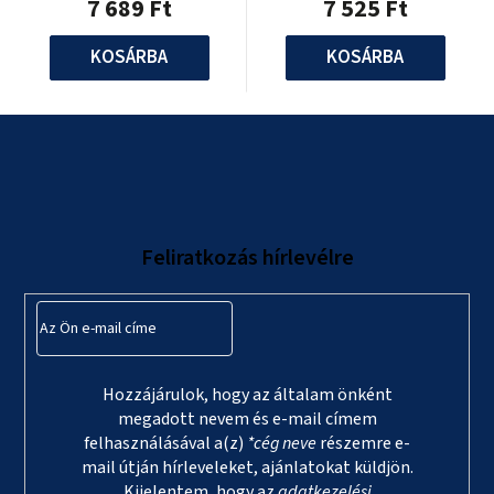
7 689 Ft
7 525 Ft
KOSÁRBA
KOSÁRBA
L
á
b
l
Feliratkozás hírlevélre
é
c
Hozzájárulok, hogy az általam önként
megadott nevem és e-mail címem
felhasználásával a(z)
*cég neve
részemre e-
mail útján hírleveleket, ajánlatokat küldjön.
Kijelentem, hogy az
adatkezelési