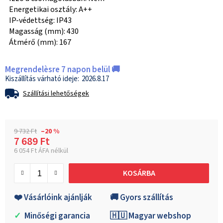
Energetikai osztály: A++
IP-védettség: IP43
Magasság (mm): 430
Átmérő (mm): 167
Megrendelèsre 7 napon belül 🚚
2026.8.17
Szállítási lehetőségek
9 732 Ft
–20 %
7 689 Ft
6 054 Ft ÁFA nélkül
Egységár:
KOSÁRBA
❤️ Vásárlóink ajánlják
🚚 Gyors szállítás
✓
Minőségi garancia
🇭🇺 Magyar webshop