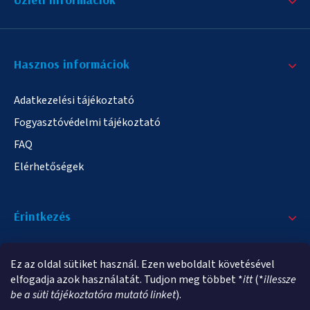
Hasznos informáciok
Adatkezelési tájékoztató
Fogyasztóvédelmi tájékoztató
FAQ
Elérhetőségek
Érintkezés
+36/20 378-2863
Ez az oldal sütiket használ. Ezen weboldalt követésével
info@elampa.hu
elfogadja azok használatát. Tudjon meg többet *
itt
(*
illessze
be a süti tájékoztatóra mutató linket
).