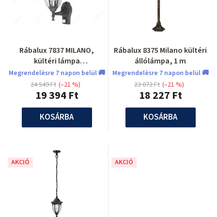
Rábalux 7837 MILANO,
Rábalux 8375 Milano kültéri
kültéri lámpa
állólámpa, 1 m
mozgásérzékelővel
Megrendelèsre 7 napon belül 🚚
Megrendelèsre 7 napon belül 🚚
24 549 Ft
(–21 %)
23 072 Ft
(–21 %)
19 394 Ft
18 227 Ft
KOSÁRBA
KOSÁRBA
AKCIÓ
AKCIÓ