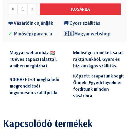
Egységár:
KOSÁRBA
❤️ Vásárlóink ajánlják
🚚 Gyors szállítás
✓
Minőségi garancia
🇭🇺 Magyar webshop
Magyar webáruház
Minőségi termékek saját
10éves tapasztalattal,
raktárunkból. Gyors és
amiben megbízhat.
biztonságos szállitás.
Képzett csapatunk segít
40000 Ft-ot meghaladó
Önnek. Egyedi figyelmet
megrendelését
fordítunk minden
ingyenesen szállítjuk ki
vásárlóra
Kapcsolódó termékek