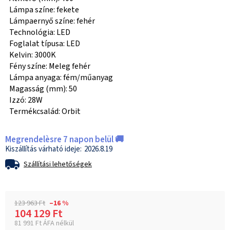
Lámpa színe: fekete
Lámpaernyő színe: fehér
Technológia: LED
Foglalat típusa: LED
Kelvin: 3000K
Fény színe: Meleg fehér
Lámpa anyaga: fém/műanyag
Magasság (mm): 50
Izzó: 28W
Termékcsalád: Orbit
Megrendelèsre 7 napon belül 🚚
2026.8.19
Szállítási lehetőségek
123 963 Ft
–16 %
104 129 Ft
81 991 Ft ÁFA nélkül