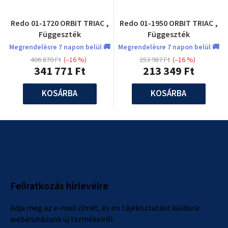
Redo 01-1720 ORBIT TRIAC ,
Redo 01-1950 ORBIT TRIAC ,
Függeszték
Függeszték
Megrendelèsre 7 napon belül 🚚
Megrendelèsre 7 napon belül 🚚
406 870 Ft
(–16 %)
253 987 Ft
(–16 %)
341 771 Ft
213 349 Ft
KOSÁRBA
KOSÁRBA
L
á
b
l
Feliratkozás hírlevélre
é
c
Adja meg az e-mail címét, és mi tájékoztatást küldünk
webáruházunk új termékeiről.