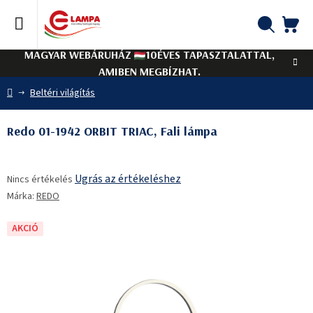
Ugrás
a
fő
KO
Keresés
tartalomhoz
MAGYAR WEBÁRUHÁZ
10ÉVES TAPASZTALATTAL,
AMIBEN MEGBÍZHAT.
Kezdőlap
Beltéri világítás
Redo 01-1942 ORBIT TRIAC, Fali lámpa
A
Ugrás az értékeléshez
Nincs értékelés
termék
Márka:
REDO
átlagos
értékelése
5-
AKCIÓ
ből
0,0
csillag.