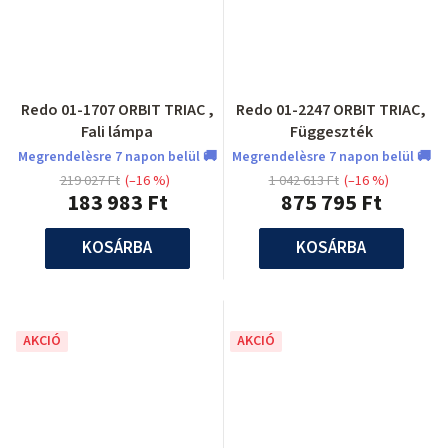
Redo 01-1707 ORBIT TRIAC ,
Redo 01-2247 ORBIT TRIAC,
Fali lámpa
Függeszték
Megrendelèsre 7 napon belül 🚚
Megrendelèsre 7 napon belül 🚚
219 027 Ft
(–16 %)
1 042 613 Ft
(–16 %)
183 983 Ft
875 795 Ft
KOSÁRBA
KOSÁRBA
AKCIÓ
AKCIÓ