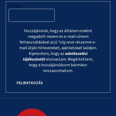
E-mail
Hozzájárulok, hogy az általam önként
megadott nevem és e-mail címem
felhasználásával a(z)
*cég neve
részemre e-
mail útján hírleveleket, ajánlatokat küldjön.
Kijelentem, hogy az
adatkezelési
tájékoztatót
elolvastam. Megértettem,
hogy a hozzájárulásom bármikor
visszavonhatom.
FELIRATKOZÁS