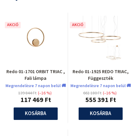
AKCIÓ
AKCIÓ
Redo 01-1701 ORBIT TRIAC ,
Redo 01-1925 REDO TRIAC,
Fali lámpa
Függeszték
Megrendelèsre 7 napon belül 🚚
Megrendelèsre 7 napon belül 🚚
139 844 Ft
(–16 %)
661 180 Ft
(–16 %)
117 469 Ft
555 391 Ft
KOSÁRBA
KOSÁRBA